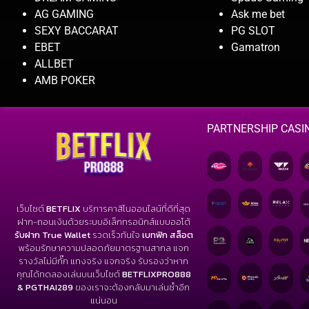
AG GAMING
Ask me bet
SEXY BACCARAT
PG SLOT
EBET
Gamatron
ALLBET
AMB POKER
PARTNERSHIP CASI
เว็บไซต์
BETFLIX
บริการคาสิโนออนไลน์ที่ดีที่สุด
ฝาก-ถอนเงินด้วยระบบอิเล็กทรอนิกส์แบบออโต้
รับฝาก True Wallet
รวดเร็วทันใจ
เบทฟิก สล็อต
พร้อมรักษาความปลอดภัยมาตรฐานสากล แจก
รางวัลไม่มีกั๊ก แทงจริง แจกจริง รับรองว่าหาก
คุณได้ทดลองเล่นบนเว็บไซต์
BETFLIXPRO888
& PGTHAI289
ของเราจะต้องกลับมาเล่นซ้ำอีก
แน่นอน