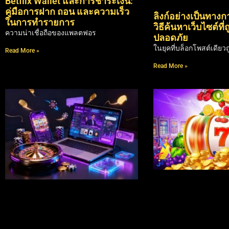
Betflix Wallet และการชำระเงิน:
คู่มือการฝาก ถอน และความเร็ว
ลิงก์อย่างเป็นทางก
ในการทำรายการ
วิธีค้นหาเว็บไซต์ที่
ความน่าเชื่อถือของแพลตฟอร
ปลอดภัย
ในยุคที่บล็อกโพสต์เดียวถ
Read More »
Read More »