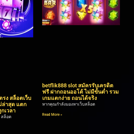
betflik888 slot สมัครรับเครดิต
ฟรี ฝากถอนออโต้ ไม่มีขั้นต่ำ รวม
บตรง สล็อตเว็บ
เกมแตกง่าย ถอนได้จริง
่ล่าสุด แตก
หากคุณกำลังมองหาเว็บสล็อต
ทุกเวลา
Read More »
 สล็อต