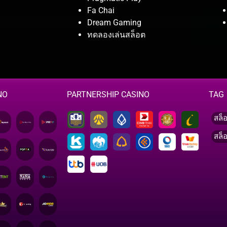
Fa Chai
Dream Gaming
ทดลองเล่นสล็อต
NO
PARTNERSHIP CASINO
TAG
สล็
สล็