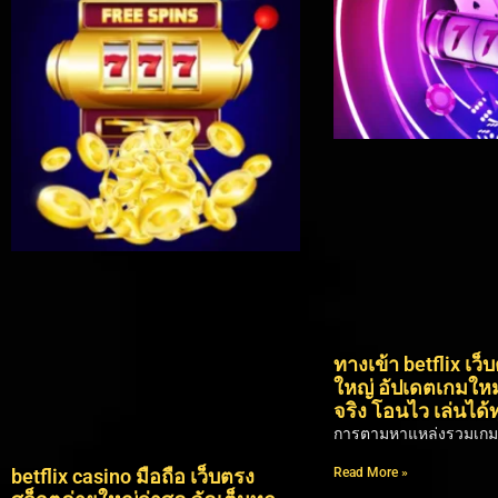
ทางเข้า betflix เว็
ใหญ่ อัปเดตเกมใหม
จริง โอนไว เล่นได้
การตามหาแหล่งรวมเกม
betflix casino มือถือ เว็บตรง
Read More »