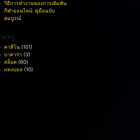
วิธีการทำงานของการเดิมพัน
กีฬาออนไลน์: คู่มือฉบับ
สมบูรณ์
วดหมู่
คาสิโน
(101)
บาคาร่า
(3)
สล็อต
(60)
แทงบอล
(10)