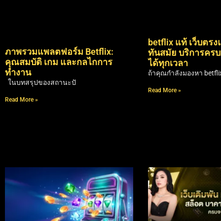
betflix แท้ เว็บตร
ภาพรวมแพลตฟอร์ม Betflix:
ทันสมัย บริการครบ
คุณสมบัติ เกม และกลไกการ
ได้ทุกเวลา
ทำงาน
ถ้าคุณกำลังมองหา betfli
ในบทสรุปของสถานะปั
Read More »
Read More »