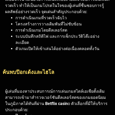
รวดเร็ว ทำให้เป็นเกมโปรดในใจของผู้เล่นที่ชื่นชอบการรู้
ผลลัพธ์อย่างรวดเร็ว จุดเด่นสำคัญประกอบด้วย:
การดำเนินเกมที่รวดเร็วฉับไว
โครงสร้างการวางเดิมพันที่ไม่ซับซ้อน
การดำเนินเกมโดยดีลเลอร์สด
ระบบบันทึกสถิติไพ่ และการเช็กประวัติโต๊ะอย่าง
ละเอียด
ตัวเกมเปิดให้เข้าเล่นได้อย่างต่อเนื่องตลอดทั้งวัน
ค้นพบป๊อกเด้งและไฮโล
ผู้เล่นที่มองหาประสบการณ์การเล่นเกมสไตล์เอเชียดั้งเดิม
สามารถเข้ามาสำรวจเวอร์ชันดีลเลอร์สดของเกมยอดนิยม
ในภูมิภาคได้ทันทีผ่าน
Betflix casin
o
ตัวเลือกที่มีให้บริการ
ประกอบด้วย: