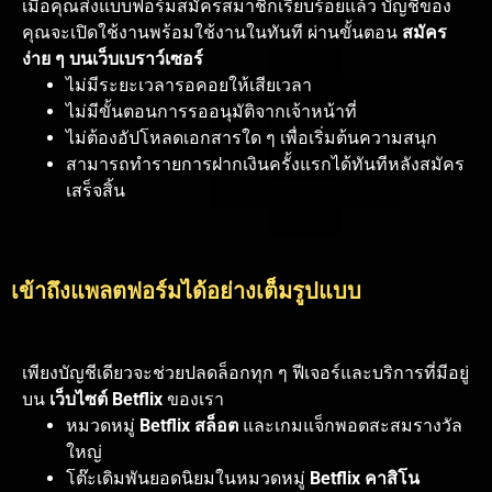
เมื่อคุณส่งแบบฟอร์มสมัครสมาชิกเรียบร้อยแล้ว บัญชีของ
คุณจะเปิดใช้งานพร้อมใช้งานในทันที ผ่านขั้นตอน
สมัคร
ง่าย ๆ บนเว็บเบราว์เซอร์
ไม่มีระยะเวลารอคอยให้เสียเวลา
ไม่มีขั้นตอนการรออนุมัติจากเจ้าหน้าที่
ไม่ต้องอัปโหลดเอกสารใด ๆ เพื่อเริ่มต้นความสนุก
สามารถทำรายการฝากเงินครั้งแรกได้ทันทีหลังสมัคร
เสร็จสิ้น
เข้าถึงแพลตฟอร์มได้อย่างเต็มรูปแบบ
เพียงบัญชีเดียวจะช่วยปลดล็อกทุก ๆ ฟีเจอร์และบริการที่มีอยู่
บน
เว็บไซต์ Betflix
ของเรา
หมวดหมู่
Betflix สล็อต
และเกมแจ็กพอตสะสมรางวัล
ใหญ่
โต๊ะเดิมพันยอดนิยมในหมวดหมู่
Betflix คาสิโน