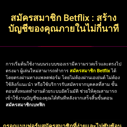
สมัครสมาชิก Betflix : สร้าง
บัญชีของคุณภายในไม่กี่นาที
การเริ่มต้นใช้งานบนระบบของเรามีความรวดเร็วและตรงไป
ตรงมา ผู้เล่นใหม่สามารถทำการ
สมัครสมาชิก Betflix
ได้
โดยตรงผ่านทางแพลตฟอร์ม โดยไม่ต้องผ่านเอเย่นต์ ไม่ต้อง
ใช้ลิงก์แนะนำ หรือใช้บริการรับสมัครจากบุคคลที่สาม ขั้น
ตอนทั้งหมดทำงานด้วยระบบอัตโนมัติ ช่วยให้คุณสามารถ
เข้าใช้งานบัญชีของคุณได้ทันทีหลังจากเสร็จสิ้นขั้นตอน
สมัครสมาชิกเบทฟิก
กรอกแบบฟอร์มสมัครสมาชิกที่ง่ายและไม่ซับซ้อน