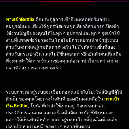
ทางเข้าBetflix
คือประตูสู่การเข้าถึงแพลตฟอร์มอย่าง
สมบูรณ์แบบ เพียงใช้ชุดรหัสผ่านชุดเดียวก็สามารถเปิดเข้า
ใช้งานบัญชีของคุณได้ในทุก ๆ อุปกรณ์และทุก ๆ จุดเข้าใช้
งานที่แพลตฟอร์มรองรับ โดยไม่มีการแยกหน้าเข้าสู่ระบบ
สำหรับหมวดหมู่เกมที่แตกต่างกัน ไม่มีรหัสผ่านขั้นที่สอง
สำหรับกระเป๋าเงิน และไม่มีขั้นตอนการยืนยันตัวตนเพิ่มเติม
ที่จะมาทำให้การเข้าเล่นของคุณต้องล่าช้าในระหว่างช่วง
เวลาที่ต้องการความรวดเร็ว
ระบบการเข้าสู่ระบบจะเชื่อมต่อคุณเข้ากับโปรไฟล์บัญชีผู้ใช้
ตัวเต็มของคุณโดยตรงในทันที ยอดเงินคงเหลือใน
กระเป๋า
เงิน Betflix
, โบนัสที่กำลังใช้งานอยู่, กิจกรรมล่าสุด,
ประวัติการเล่นเกม และเครื่องมือจัดการบัญชีทั้งหมดจะ
แสดงให้เห็นทันทีหลังจากเข้าสู่ระบบ โดยที่คุณไม่ต้องเสีย
เวลาเปิดหาผ่านหน้าจอต่าง ๆ หลายขั้นตอน