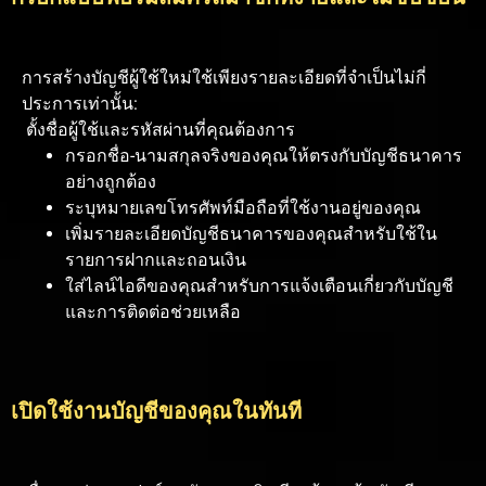
การสร้างบัญชีผู้ใช้ใหม่ใช้เพียงรายละเอียดที่จำเป็นไม่กี่
ประการเท่านั้น:
ตั้งชื่อผู้ใช้และรหัสผ่านที่คุณต้องการ
กรอกชื่อ-นามสกุลจริงของคุณให้ตรงกับบัญชีธนาคาร
อย่างถูกต้อง
ระบุหมายเลขโทรศัพท์มือถือที่ใช้งานอยู่ของคุณ
เพิ่มรายละเอียดบัญชีธนาคารของคุณสำหรับใช้ใน
รายการฝากและถอนเงิน
ใส่ไลน์ไอดีของคุณสำหรับการแจ้งเตือนเกี่ยวกับบัญชี
และการติดต่อช่วยเหลือ
เปิดใช้งานบัญชีของคุณในทันที