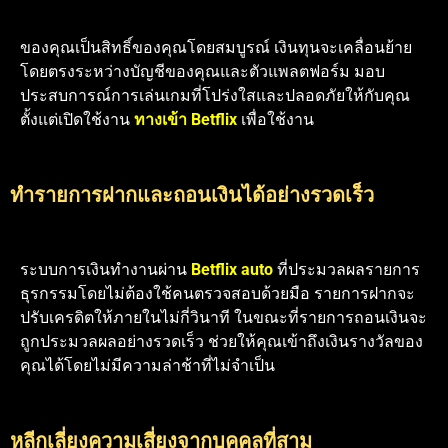
ของคุณเป็นสิทธิ์ของคุณโดยสมบูรณ์ เงินทุนจะเคลื่อนย้าย
โดยตรงระหว่างบัญชีของคุณและตัวแพลตฟอร์ม มอบ
ประสบการณ์การเล่นเกมที่โปร่งใสและปลอดภัยให้กับคุณ
ตั้งแต่เปิดใช้งาน
ทางเข้า Betflix
เพื่อใช้งาน
ทำรายการฝากและถอนเงินได้อย่างรวดเร็ว
ระบบการเงินทำงานผ่าน
Betflix auto
ที่ประมวลผลรายการ
ธุรกรรมโดยไม่ต้องใช้คนตรวจสอบด้วยมือ รายการฝากจะ
ปรับเครดิตให้ภายในไม่กี่วินาที ในขณะที่รายการถอนเงินจะ
ถูกประมวลผลอย่างรวดเร็ว ช่วยให้คุณเข้าถึงเงินรางวัลของ
คุณได้โดยไม่มีความล่าช้าที่ไม่จำเป็น
หลีกเลี่ยงความเสี่ยงจากบุคคลที่สาม