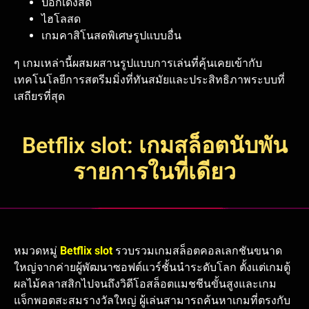
ป๊อกเด้งสด
ไฮโลสด
เกมคาสิโนสดพิเศษรูปแบบอื่น
ๆ เกมเหล่านี้ผสมผสานรูปแบบการเล่นที่คุ้นเคยเข้ากับ
เทคโนโลยีการสตรีมมิ่งที่ทันสมัยและประสิทธิภาพระบบที่
เสถียรที่สุด
Betflix slot: เกมสล็อตนับพัน
รายการในที่เดียว
หมวดหมู่
Betflix slot
รวบรวมเกมสล็อตคอลเลกชันขนาด
ใหญ่จากค่ายผู้พัฒนาซอฟต์แวร์ชั้นนำระดับโลก ตั้งแต่เกมตู้
ผลไม้คลาสสิกไปจนถึงวิดีโอสล็อตแมชชีนขั้นสูงและเกม
แจ็กพอตสะสมรางวัลใหญ่ ผู้เล่นสามารถค้นหาเกมที่ตรงกับ