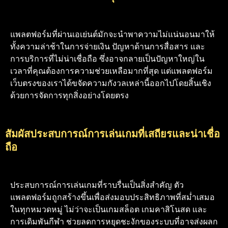
แพลตฟอร์มที่ผ่านเอเย่นต์มักจะนำพาความไม่แน่นอนมาให้
ทั้งความล่าช้าในการจ่ายเงิน ปัญหาด้านการสื่อสาร และ
การบริการที่ไม่น่าเชื่อถือ ซึ่งอาจกลายเป็นปัญหาใหญ่ใน
เวลาที่คุณต้องการความช่วยเหลือมากที่สุด แต่แพลตฟอร์ม
เว็บตรงของเราได้ขจัดความกังวลเหล่านี้ออกไปโดยสิ้นเชิง
ด้วยการจัดการทุกสิ่งอย่างโดยตรง
สัมผัสประสบการณ์การเล่นเกมที่เสถียรและน่าเชื่อ
ถือ
ประสบการณ์การเล่นเกมที่ราบรื่นเป็นสิ่งสำคัญ ตัว
แพลตฟอร์มถูกสร้างขึ้นเพื่อส่งมอบประสิทธิภาพที่สม่ำเสมอ
ในทุกหมวดหมู่ ไม่ว่าจะเป็นเกมสล็อต เกมคาสิโนสด และ
การเดิมพันกีฬา ช่วยลดการหยุดชะงักของระบบที่อาจส่งผลก