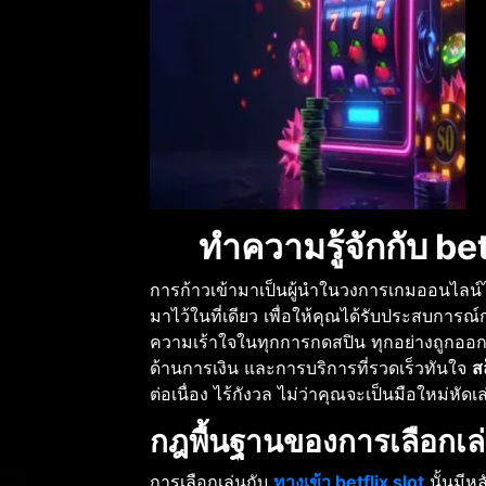
ทำความรู้จักกับ bet
การก้าวเข้ามาเป็นผู้นำในวงการเกมออนไลน์ไม
มาไว้ในที่เดียว เพื่อให้คุณได้รับประสบการณ
ความเร้าใจในทุกการกดสปิน ทุกอย่างถูกออก
ด้านการเงิน และการบริการที่รวดเร็วทันใจ
ส
ต่อเนื่อง ไร้กังวล ไม่ว่าคุณจะเป็นมือใหม่หัด
กฎพื้นฐานของการเลือกเล่
การเลือกเล่นกับ
ทางเข้า
betflix slot
นั้นมีห