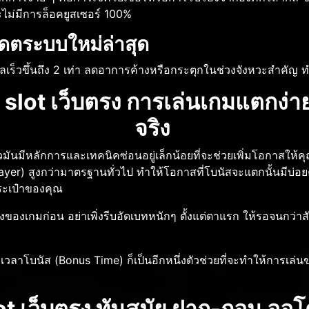
ไม่มีการล็อคยูสเซอร์ 100
%
ปเดตระบบใหม่ล่าสุด
เร็วขึ้นถึง 2 เท่า ลดอาการค้างหรือกระตุกในช่วงจังหวะสำคัญ
x slot
เว็บตรง
การเล่นเกมแตกง่า
จริง
วมันมีหลักการและเทคนิคซ่อนอยู่เล็กน้อยที่จะช่วยเพิ่มโอกาสให้ค
layer)
สูงกว่ามาตรฐานทั่วไป ทำให้โอกาสที่โบนัสจะแตกนั้นมีบ่อยคร
ะเป๋าของคุณ
เชิงของเกมก่อน
อย่าเพิ่งรีบอัดเบทหนักๆ ตั้งแต่ตาแรก ให้รอจนกว่าสั
งเวลาโบนัส (
Bonus Time)
ก็เป็นอีกหนึ่งตัวช่วยที่จะทำให้การเ
ot
เว็บตรง
ทันสมัย ฝาก-ถอน ออโต