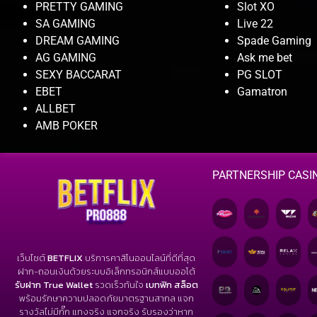
PRETTY GAMING
Slot XO
SA GAMING
Live 22
DREAM GAMING
Spade Gaming
AG GAMING
Ask me bet
SEXY BACCARAT
PG SLOT
EBET
Gamatron
ALLBET
AMB POKER
PARTNERSHIP CASI
เว็บไซต์
BETFLIX
บริการคาสิโนออนไลน์ที่ดีที่สุด
ฝาก-ถอนเงินด้วยระบบอิเล็กทรอนิกส์แบบออโต้
รับฝาก True Wallet
รวดเร็วทันใจ
เบทฟิก สล็อต
พร้อมรักษาความปลอดภัยมาตรฐานสากล แจก
รางวัลไม่มีกั๊ก แทงจริง แจกจริง รับรองว่าหาก