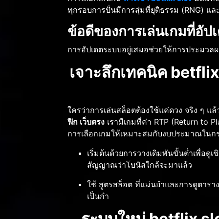
ทุกรอบการปั่นมีการสุ่มที่ยุติธรรม (
RNG)
และ
ข้อดีของการเล่นเกมที่อั
การอัปเดตระบบอยู่เสมอช่วยให้การประมวลผล
เจาะลึกเทคนิค betfli
ใครว่าการเล่นสล็อตต้องใช้แค่ดวง
จริง
ๆ แล้
ฟิก เว็บตรง
เรามีเกมที่ค่า
RTP (Return to P
การเลือกเกมให้เหมาะสมกับงบประมาณในกร
เริ่มต้นด้วยการวางเดิมพันขั้นต่ำเพื่อดู
สัญญาณว่าโบนัสใกล้จะมาแล้ว
ใช้ สูตรสล็อต ที่แม่นยำและการดูตารา
เป็นกำ
ระบบใหม่ betflix sl