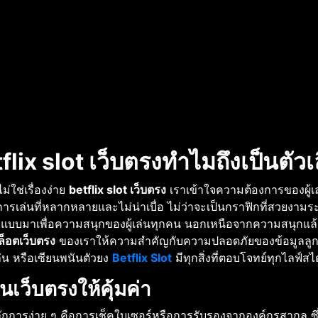
flix slot
เว็บตรง
ทำไมถึงเป็นตัว
่ใช่เรื่องง่าย
betflix slot
เว็บตรง
เราเข้าใจความต้องการของผู้เล
์การเล่นที่หลากหลายและไม่น่าเบื่อ ไม่ว่าจะเป็นกราฟิกที่สวยงามร
แบบมาเพื่อความสนุกของผู้เล่นทุกคน
นอกเหนือจากความสนุกแล้ว 
ล็อตเว็บตรง
ของเราให้ความสำคัญกับความปลอดภัยของข้อมูลลูกค้า
เล่น หรือเซียนพนันตัวยง
Betflix Slot
มีทุกสิ่งที่ตอบโจทย์ทุกไลฟ์
นเว็บตรงให้คุ้มค่า
ลักการง่าย
ๆ คือการเช็คใบเซอร์หรือการรับรองจากองค์กรสากล ซึ่งที