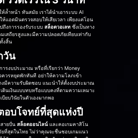
ให้ล้ำหน้า ทันสมัย เราได้นำเอาระบบ
AI
ปให้แอดมินตรวจสอบให้เสียเวลา เพียงแค่โอน
มไปถึงการรองรับระบบ
สล็อตวอเลท
ซึ่งเป็นทาง
ามเสถียรสูงและมีความปลอดภัยเทียบเท่ากับ
้งสิ้น
กวัน
ดการงบประมาณ หรือที่เรียกว่า
Money
้วควรหยุดพักทันที อย่าให้ความโลภเข้า
่างมีความรับผิดชอบ แนะนำให้ตั้งงบประมาณ
การเดินเงินแบบทบหรือแบบคงที่ตามความเหมาะ
ระเบียบวินัยในตัวเองมากพอ
่ตอบโจทย์ที่สุดแห่งปี
บสายปั่น
สล็อตออนไลน์
และคอเกมคาสิโน
มัยที่สุดในไทย ไม่ว่าคุณจะชื่นชอบเกมแนว