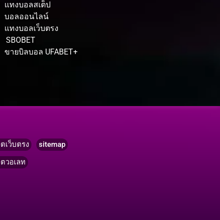
แทงบอลสเต็ป
บอลออนไลน์
แทงบอลเว็บตรง
SBOBET
ขายบิลบอล UFABET+
อตเว็บตรง
sitemap
อตวอเลท