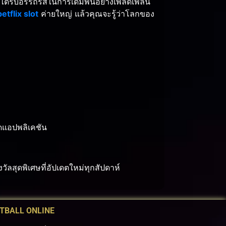
ด้รับอรรถรสในการเดิมพันอย่างเพลิดเพลิน
betflix slot
ค่ายใหญ่ แล้วคุณจะรู้ว่าโลกของ
ดแอปพลิเคชัน
ลสุดพิเศษที่อัปเดตใหม่ทุกสัปดาห์
TBALL ONLINE