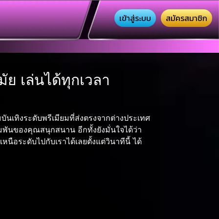
เข้าสู่ระบบ
สมัครสมาชิก
ัย เล่นได้ทุกเวลา
นเทิงระดับพรีเมียมที่ส่งตรงจากต่างประเทศ
ิมพันของคุณสนุกสนาน อีกทั้งยังมั่นใจได้ว่า
นือระดับไปกับเราได้เลยตั้งแต่วินาทีนี้ ได้