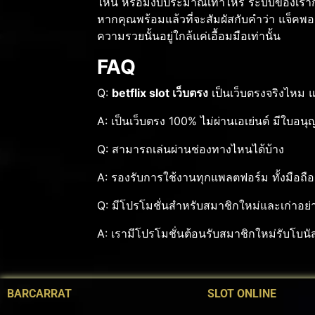
ไหน หรือมีงบประมาณเท่าไหร่ ระบบของเราก็
หากคุณพร้อมแล้วที่จะสัมผัสกับคำว่า แจ็คพอ
ความรวยนั้นอยู่ใกล้แค่เอื้อมมือเท่านั้น
FAQ
Q:
betflix slot
เว็บตรง
เป็นเว็บตรงจริงไหม แ
A:
เป็นเว็บตรง
100%
ไม่ผ่านเอเย่นต์ มีใบอน
Q:
สามารถเล่นผ่านช่องทางไหนได้บ้าง
A:
รองรับการใช้งานทุกแพลตฟอร์ม ทั้งมือถือ
Q:
มีโปรโมชั่นสำหรับสมาชิกใหม่และเก่าอย่
A:
เรามีโปรโมชั่นต้อนรับสมาชิกใหม่รับโบนั
BARCARRAT
SLOT ONLINE