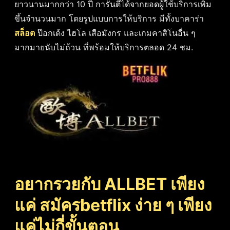
ยาวนานมากกว่า 10 ปี การันตีได้จากยอดผู้ใช้บริการเพิ่ม
ขึ้นจำนวนมาก โดยรูปแบบการให้บริการ มีทั้งบาคาร่า
สล็อต
ป๊อกเด้ง ไฮโล เสือมังกร และเกมคาสิโนอื่น ๆ
มากมายนับไม่ถ้วน ที่พร้อมให้บริการตลอด 24 ชม.
อยากรวยกับ ALLBET เพียง
แค่ สมัครbetflix ง่าย ๆ เพียง
แค่ไม่กี่ขั้นต
อน