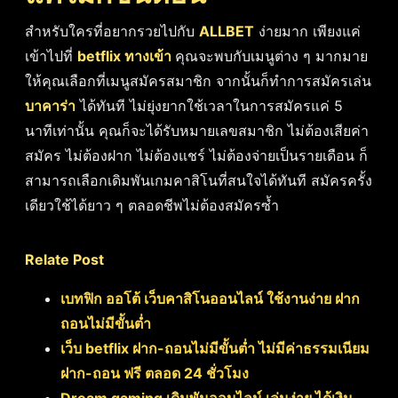
สำหรับใครที่อยากรวยไปกับ
ALLBET
ง่ายมาก เพียงแค่
เข้าไปที่
betflix ทางเข้า
คุณจะพบกับเมนูต่าง ๆ มากมาย
ให้คุณเลือกที่เมนูสมัครสมาชิก จากนั้นก็ทำการสมัครเล่น
บาคาร่า
ได้ทันที ไม่ยุ่งยากใช้เวลาในการสมัครแค่ 5
นาทีเท่านั้น คุณก็จะได้รับหมายเลขสมาชิก ไม่ต้องเสียค่า
สมัคร ไม่ต้องฝาก ไม่ต้องแชร์ ไม่ต้องจ่ายเป็นรายเดือน ก็
สามารถเลือกเดิมพันเกมคาสิโนที่สนใจได้ทันที สมัครครั้ง
เดียวใช้ได้ยาว ๆ ตลอดชีพไม่ต้องสมัครซ้ำ
Relate Post
เบทฟิก ออโต้ เว็บคาสิโนออนไลน์ ใช้งานง่าย ฝาก
ถอนไม่มีขั้นต่ำ
เว็บ betflix ฝาก-ถอนไม่มีขั้นต่ำ ไม่มีค่าธรรมเนียม
ฝาก-ถอน ฟรี ตลอด 24 ชั่วโมง