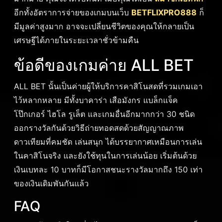
อีกทั้งอัตราการจ่ายของเกมบนเว็บ
BETFLIXPRO888
ก็
มีมูลค่าสูงมาก อาจจะเปลี่ยนชีวิตของคุณให้กลายเป็น
เศรษฐีได้ภายในระยะเวลาชั่วข้ามคืน
ข้อดีของเกมค่าย ALL BET
ALL BET นั้นเป็นค่ายผู้ให้บริการคาสิโนสดที่รวมเกมเอา
ไว้หลากหลาย มีทั้งบาคาร่า เสือมังกร แบล็กแจ็ค
โป๊กเกอร์ ไฮโล รูเล็ต และเกมอื่นอีกมากกว่า 30 ชนิด
ออกรางวัลกันด้วยวิธีถ่ายทอดสดด้วยสัญญาณภาพ
ดาวเทียมที่คมชัด เล่นสนุก ได้บรรยากาศเหมือนการเล่น
ในคาสิโนจริง และยังใช้ทุนในการเล่นน้อย เริ่มต้นด้วย
เงินเบทละ 10 บาทก็มีโอกาสชนะรางวัลมากถึง 150 เท่า
ของเงินเดิมพันกันแล้ว
FAQ