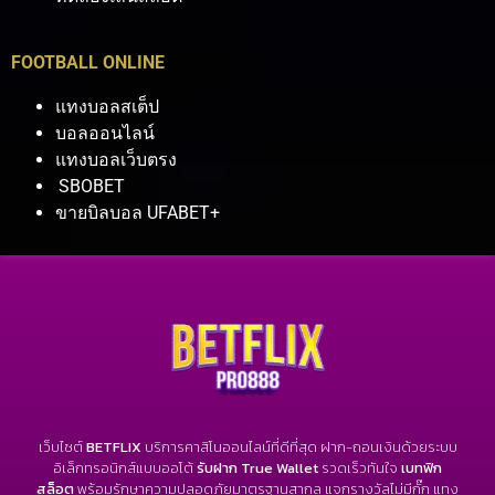
FOOTBALL ONLINE
แทงบอลสเต็ป
บอลออนไลน์
แทงบอลเว็บตรง
SBOBET
ขายบิลบอล UFABET+
เว็บไซต์
BETFLIX
บริการคาสิโนออนไลน์ที่ดีที่สุด ฝาก-ถอนเงินด้วยระบบ
อิเล็กทรอนิกส์แบบออโต้
รับฝาก True Wallet
รวดเร็วทันใจ
เบทฟิก
สล็อต
พร้อมรักษาความปลอดภัยมาตรฐานสากล แจกรางวัลไม่มีกั๊ก แทง