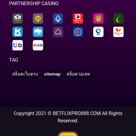
PARTNERSHIP CASINO
TAG
สล็อตเว็บตรง
sitemap
สล็อตวอเลท
Copyright 2021 © BETFLIXPRO888.COM All Rights
Reserved.