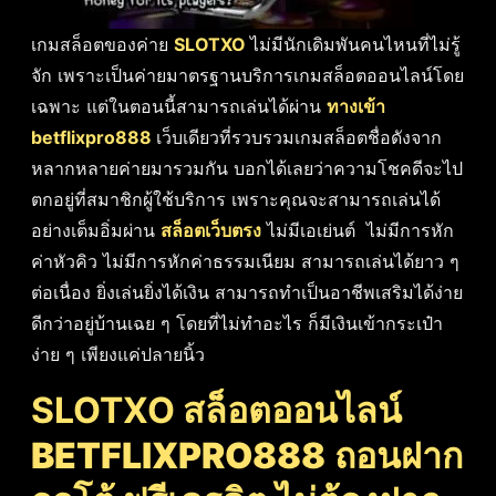
เกมสล็อตของค่าย
SLOTXO
ไม่มีนักเดิมพันคนไหนที่ไม่รู้
จัก เพราะเป็นค่ายมาตรฐานบริการเกมสล็อตออนไลน์โดย
เฉพาะ แต่ในตอนนี้สามารถเล่นได้ผ่าน
ทางเข้า
betflixpro888
เว็บเดียวที่รวบรวมเกมสล็อตชื่อดังจาก
หลากหลายค่ายมารวมกัน บอกได้เลยว่าความโชคดีจะไป
ตกอยู่ที่สมาชิกผู้ใช้บริการ เพราะคุณจะสามารถเล่นได้
อย่างเต็มอิ่มผ่าน
สล็อตเว็บตรง
ไม่มีเอเย่นต์ ไม่มีการหัก
ค่าหัวคิว ไม่มีการหักค่าธรรมเนียม สามารถเล่นได้ยาว ๆ
ต่อเนื่อง ยิ่งเล่นยิ่งได้เงิน สามารถทำเป็นอาชีพเสริมได้ง่าย
ดีกว่าอยู่บ้านเฉย ๆ โดยที่ไม่ทำอะไร ก็มีเงินเข้ากระเป๋า
ง่าย ๆ เพียงแค่ปลายนิ้ว
SLOTXO สล็อตออนไลน์
BETFLIXPRO888
ถอนฝาก