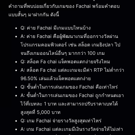
คำถามที่พบบ่อยเกี่ยวกับเกมของ Fachai พร้อมคำตอบ
แบบสั้นๆ มาฝากกัน ดังนี้
Q: ค่าย Fachai มีเกมแบบไหนบ้าง
A: ค่าย Fachai คือผู้พัฒนาเกมที่ออกรางวัลผ่าน
โปรแกรมคอมพิวเตอร์ เช่น สล็อต เกมยิงปลา ไป
จนถึงเกมออนไลน์อื่นๆ มากกว่า 100 เกม
Q: สล็อต Fa chai แจ็คพอตแตกง่ายจริงไหม
A: สล็อต Fa chai แต่ละเกมจะมีค่า RTP ไม่ต่ำกว่า
96.50% เล่นแล้วแจ็คพอตแตกง่าย
Q: ขั้นต่ำในการเล่นเกมของ Fachai คือเท่าไหร่
A: ขั้นต่ำในการเล่นเกมของ Fachai ถูกกำหนดเอา
ไว้ที่เบทละ 1 บาท และสามารถปรับราคาเบทได้
สูงสุดที่ 5,000 บาท
Q: เกม Fachai จ่ายรางวัลสูงสุดเท่าไหร่
A: เกม Fachai แต่ละเกมมีเงินรางวัลจ่ายให้ไม่เท่า