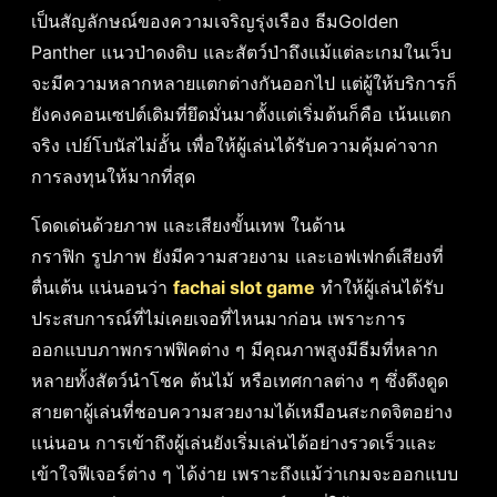
เป็นสัญลักษณ์ของความเจริญรุ่งเรือง ธีมGolden
Panther แนวป่าดงดิบ และสัตว์ป่าถึงแม้แต่ละเกมในเว็บ
จะมีความหลากหลายแตกต่างกันออกไป แต่ผู้ให้บริการก็
ยังคงคอนเซปต์เดิมที่ยึดมั่นมาตั้งแต่เริ่มต้นก็คือ เน้นแตก
จริง เปย์โบนัสไม่อั้น เพื่อให้ผู้เล่นได้รับความคุ้มค่าจาก
การลงทุนให้มากที่สุด
โดดเด่นด้วยภาพ และเสียงขั้นเทพ ในด้าน
กราฟิก รูปภาพ ยังมีความสวยงาม และเอฟเฟกต์เสียงที่
ตื่นเต้น แน่นอนว่า
fachai slot game
ทำให้ผู้เล่นได้รับ
ประสบการณ์ที่ไม่เคยเจอที่ไหนมาก่อน เพราะการ
ออกแบบภาพกราฟฟิคต่าง ๆ มีคุณภาพสูงมีธีมที่หลาก
หลายทั้งสัตว์นำโชค ต้นไม้ หรือเทศกาลต่าง ๆ ซึ่งดึงดูด
สายตาผู้เล่นที่ชอบความสวยงามได้เหมือนสะกดจิตอย่าง
แน่นอน การเข้าถึงผู้เล่นยังเริ่มเล่นได้อย่างรวดเร็วและ
เข้าใจฟีเจอร์ต่าง ๆ ได้ง่าย เพราะถึงแม้ว่าเกมจะออกแบบ