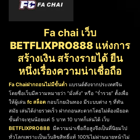
Fa chai
เว็บ
BETFLIXPRO888
แห่งการ
สร้างเงิน สร้างรายได้ ยืน
หนึ่งเรื่องความน่าเชื่อถือ
Fa Chaiฝากถอนไม่มีขั้นต่ำ
แบรนด์ดังจากประเทศจีน
โดยชื่อเว็บมีความหมายว่า “มั่งคั่ง” หรือ “ร่ำรวย” ตั้งเพื่อ
ให้ผู้เล่น
fc สล็อต
กอบโกยเงินทอง มีระบบต่าง ๆ ที่ทัน
สมัย เล่นได้ง่ายรวดเร็ว ฝากถอนสะดวกโดยไม่ต้องมียอด
ขั้นต่ำจะทุนน้อยแค่ 5 บาท 10 บาทก็เล่นได้ เว็บ
BETFLIXPRO888
มีความน่าเชื่อถือสูงจึงเป็นที่นิยมไป
ทั่วโลกเพราะเป็นเว็บลิขสิทธิ์แท้ 100%ไม่ผ่านนายหน้าไม่