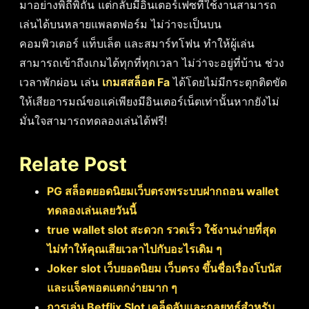
มาอย่างพิถีพิถัน แต่กลับมีอินเตอร์เฟซที่ใช้งานสามารถ
เล่นได้บนหลายแพลตฟอร์ม ไม่ว่าจะเป็นบน
คอมพิวเตอร์ แท็บเล็ต และสมาร์ทโฟน ทำให้ผู้เล่น
สามารถเข้าถึงเกมได้ทุกที่ทุกเวลา ไม่ว่าจะอยู่ที่บ้าน ช่วง
เวลาพักผ่อน เล่น
เกมสสล็อต Fa
ได้โดยไม่มีกระตุกติดขัด
ให้เสียอารมณ์ขอแค่เพียงมีอินเตอร์เน็ตเท่านั้นหากยังไม่
มั่นใจสามารถทดลองเล่นได้ฟรี!
Relate Post
PG สล็อตยอดนิยมเว็บตรงพระบบฝากถอน wallet
ทดลองเล่นเลยวันนี้
true wallet slot สะดวก รวดเร็ว ใช้งานง่ายที่สุด
ไม่ทำให้คุณเสียเวลาไปกับอะไรเดิม ๆ
Joker slot เว็บยอดนิยม เว็บตรง ขึ้นชื่อเรื่องโบนัส
และแจ็คพอตแตกง่ายมาก ๆ
การเล่น Betflix Slot เคล็ดลับและกลยุทธ์สำหรับ