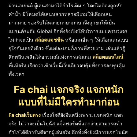
ผ่านเอเยนต์ ผู้เล่นสามาได้กำไรเต็ม ๆ โดยไม่ต้องถูกหัก
ค่าน้ำ มีโหมดให้เล่นหลากหลายมีเกมให้เลือกเล่น
มากมาย รองรับได้หลายภาษาภาษาจึงถูกยกให้เป็น
แบรนด์ระดับ Global อีกทั้งยังเปิดให้บริการแบบครบวงจร
ไม่ว่าจะเป็น
สล็อตแมชชีน
หรือเกมอื่น ๆ ให้เลือกเล่นแบบ
จุใจกันเลยทีเดียว ซึ่งแต่ละเกมก็ภาพที่สวยงาม เล่นแล้วรู้
สึกพลินเพลินได้อารมณ์แห่งการเล่มเกม
สล็อตออนไลน์
ที่แท้จริง เรียกว่าเข้าเว็บนี้เว็บเดียวจบคุ้มทั้งการลงทุนคุ้ม
ทั้งเวลา
Fa chai
แจกจริง แจกหนัก
แบบที่ไม่มีใครทำมาก่อน
Fa chaiเว็บตรง
เรื่องใจดียังยืนหนึ่งเพราะแจกหนัก แจก
จริง ไม่ว่าจะเป็นโบนัส แจ็คพอร์ตที่แตกง่ายสามารถทำ
กำไรได้ดีการันตีจากผู้เล่นจริง อีกทั้งทั้งยังมีการแจกโบนัส