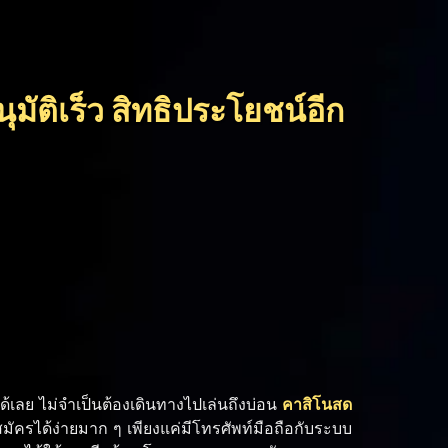
ัติเร็ว สิทธิประโยชน์อีก
้เลย ไม่จำเป็นต้องเดินทางไปเล่นถึงบ่อน
คาสิโนสด
ัครได้ง่ายมาก ๆ เพียงแค่มีโทรศัพท์มือถือกับระบบ