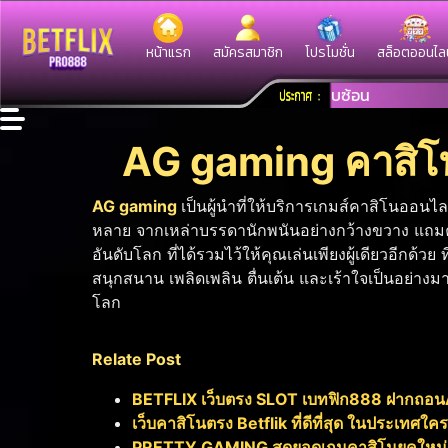
หน้าแรก
สมัครสมาชิก
โปรโมชั่น
สล็อตออนไลน
ย ที่ให้บริการด้วยระบบออโต้ เล่นง่าย ไม่ซับซ้อน
AG gaming คาสิโนออ
AG gaming
เป็นผู้นำที่ให้บริการเกมส์คาสิโนออนไล
หลาย จากเหล่าบรรดานักพนันอย่างกว้างขวาง แถมคุ
อันดับโลก ที่ได้รวมไว้ให้คุณเล่นเพียงผู้เดียวอีกด้วย
สนุกสนาน เพลิดเพลิน ตื่นเต้น และเร้าใจเป็นอย่างม
โลก
Relate Post
BETFLIX เว็บตรง SLOT เบทฟิก888 ฝากถอน
เว็บคาสิโนตรง Betflik ที่ดีที่สุด ในประเทศใคร ๆ
PRETTY GAMING สุดยอดเกมคาสิโนยุคใหม่ ทำเ