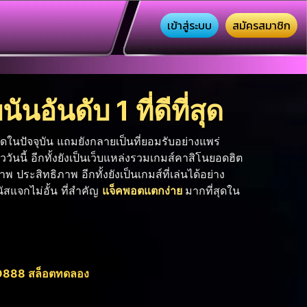
เข้าสู่ระบบ
สมัครสมาชิก
ันดับ 1 ที่ดีที่สุด
สุดในปัจจุบัน แถมยังกลายเป็นที่ยอมรับอย่างแพร่
้ววันนี้ อีกทั้งยังเป็นเว็บแหล่งรวมเกมส์คาสิโนยอดฮิต
าพ ประสิทธิภาพ อีกทั้งยังเป็นเกมส์ที่เล่นได้อย่าง
บนัสแจกไม่อั้น ที่สำคัญ
แจ็คพอตแตกง่าย
มากที่สุดใน
RO888 สล็อตทดลอง