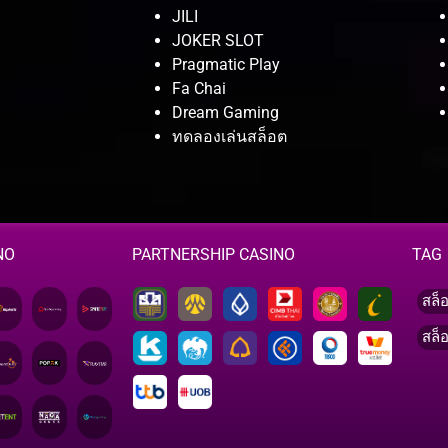
JILI
JOKER SLOT
Pragmatic Play
Fa Chai
Dream Gaming
ทดลองเล่นสล็อต
NO
PARTNERSHIP CASINO
TAG
สล็
สล็