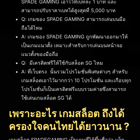
SPADE GAMING เอาไว้ที่เบทละ 1 บาท และ
สามารถปรับราคาเบทได้สูงสุดที่ 5,000 บาท
Q: เกมของ SPADE GAMING สามารถเล่นบนมือ
ถือได้ไหม
A: เกมของ SPADE GAMING ถูกพัฒนาออกมาให้
เป็นเกมแนวตั้ง เหมาะสำหรับการเล่นบนหน้าจอ
แนวตั้งของมือถือ
Q: มีเครดิตฟรีให้ใช้กับสล็อต SG ไหม
A: ที่เว็บตรง นั้นรวมโปรโมชั่นพิเศษต่างๆ สำหรับ
เกมสล็อตเอาไว้มากกว่า 10 โปรโมชั่น และเกือบทุก
โปรโมชั่นก็เป็นเครดิตฟรีแบบรวมค่ายซึ่งสามารถ
ใช้เล่นเกมสล็อต SG ได้
เพราะอะไร เกมสล็อต ถึงได้
ครองใจคนไทยได้ยาวนาน ?
เกมสล็อต SPADEGAMING เป็นเกมที่ได้ขึ้นชื่อว่า แจ็ค