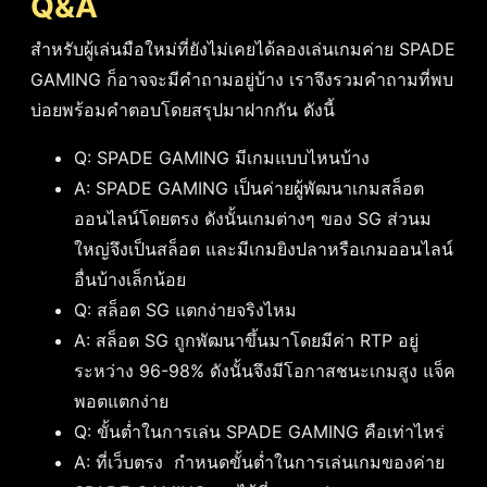
Q&A
สำหรับผู้เล่นมือใหม่ที่ยังไม่เคยได้ลองเล่นเกมค่าย SPADE
GAMING ก็อาจจะมีคำถามอยู่บ้าง เราจึงรวมคำถามที่พบ
บ่อยพร้อมคำตอบโดยสรุปมาฝากกัน ดังนี้
Q: SPADE GAMING มีเกมแบบไหนบ้าง
A: SPADE GAMING เป็นค่ายผู้พัฒนาเกมสล็อต
ออนไลน์โดยตรง ดังนั้นเกมต่างๆ ของ SG ส่วนม
ใหญ่จึงเป็นสล็อต และมีเกมยิงปลาหรือเกมออนไลน์
อื่นบ้างเล็กน้อย
Q: สล็อต SG แตกง่ายจริงไหม
A: สล็อต SG ถูกพัฒนาขึ้นมาโดยมีค่า RTP อยู่
ระหว่าง 96-98% ดังนั้นจึงมีโอกาสชนะเกมสูง แจ็ค
พอตแตกง่าย
Q: ขั้นต่ำในการเล่น SPADE GAMING คือเท่าไหร่
A: ที่เว็บตรง กำหนดขั้นต่ำในการเล่นเกมของค่าย