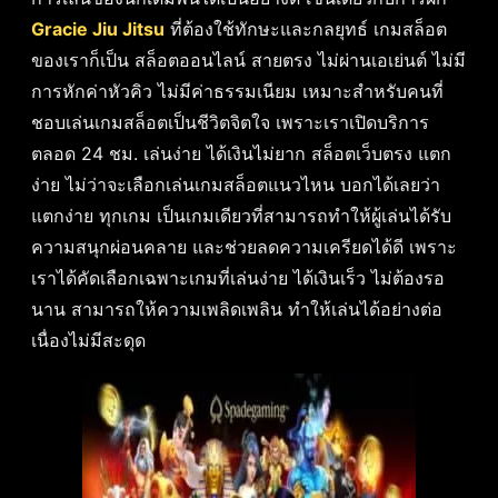
Gracie Jiu Jitsu
ที่ต้องใช้ทักษะและกลยุทธ์ เกมสล็อต
ของเราก็เป็น สล็อตออนไลน์ สายตรง ไม่ผ่านเอเย่นต์ ไม่มี
การหักค่าหัวคิว ไม่มีค่าธรรมเนียม เหมาะสำหรับคนที่
ชอบเล่นเกมสล็อตเป็นชีวิตจิตใจ เพราะเราเปิดบริการ
ตลอด 24 ชม. เล่นง่าย ได้เงินไม่ยาก สล็อตเว็บตรง แตก
ง่าย ไม่ว่าจะเลือกเล่นเกมสล็อตแนวไหน บอกได้เลยว่า
แตกง่าย ทุกเกม เป็นเกมเดียวที่สามารถทำให้ผู้เล่นได้รับ
ความสนุกผ่อนคลาย และช่วยลดความเครียดได้ดี เพราะ
เราได้คัดเลือกเฉพาะเกมที่เล่นง่าย ได้เงินเร็ว ไม่ต้องรอ
นาน สามารถให้ความเพลิดเพลิน ทำให้เล่นได้อย่างต่อ
เนื่องไม่มีสะดุด