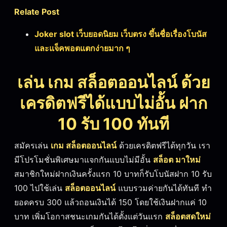
Relate Post
Joker slot เว็บยอดนิยม เว็บตรง ขึ้นชื่อเรื่องโบนัส
และแจ็คพอตแตกง่ายมาก ๆ
เล่น เกม สล็อตออนไลน์ ด้วย
เครดิตฟรีได้แบบไม่อั้น ฝาก
10 รับ 100 ทันที
สมัครเล่น
เกม สล็อตออนไลน์
ด้วยเครดิตฟรีได้ทุกวัน เรา
มีโปรโมชั่นพิเศษมาแจกกันแบบไม่มีอั้น
สล็อต มาใหม่
สมาชิกใหม่ฝากเงินครั้งแรก 10 บาทก็รับโบนัสฝาก 10 รับ
100 ไปใช้เล่น
สล็อตออนไลน์
แบบรวมค่ายกันได้ทันที ทำ
ยอดครบ 300 แล้วถอนเงินได้ 150 โดยใช้เงินฝากแค่ 10
บาท เพิ่มโอกาสชนะเกมกันได้ตั้งแต่วันแรก
สล็อตสดใหม่