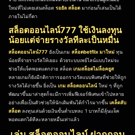
ใหม่ที่ไม่เคยเล่นสล็อต
รอยัล สล็อต
มาก่อนก็เล่นเป็นได้
ภายในไม่กี่ตา
สล็อตออนไลน์777 ใช้เงินลงทุน
น้อยแต่จ่ายรางวัลทีละเป็นหมื่น
สล็อตออนไลน์777
ยังเป็นเกม
สล็อตbetflix มาใหม่
ทุน
น้อยที่จ่ายรางวัลให้เยอะ ด้วยระบบเพย์ไลน์แบบใหม่จะ
ช่วยให้แจ็คพอตแตกง่าย สล็อต
เกมสล็อตไม่ล็อคยูส
หลายเกมก็ยังมีกติกาการออกรางวัลแบบพิเศษที่ช่วยให้ถูก
รางวัลได้ง่ายขึ้น ยิ่งเป็น
เกม สล็อตออนไลน์
ใหม่ ๆ ที่ถูก
พัฒนาขึ้นมาล่าสุดก็จะมีการเพิ่มฟีเจอร์พิเศษเข้าไปหลาย
อย่างเพื่อเป็นตัวช่วยให้นักเดิมพันได้กำไรมากขึ้น
เคล็ดลับ
สล็อต
ลงทุนเล่นด้วยเงินขั้นต่ำเบทละ 1 บาทก็มีลุ้นแจ็ค
พอตแตกได้ทีละหลายหมื่นเท่าแล้ว
เล่น สล็อตออนไลน์ ฝากถอน