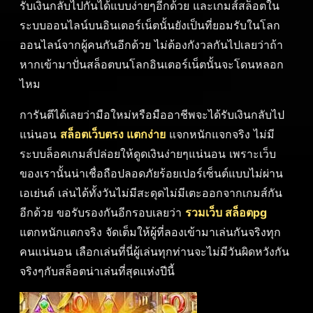
รับเงินกลับไปกันได้แบบง่ายๆอีกด้วย และเกมส์สล็อตใน
ระบบออนไลน์บนอินเตอร์เน็ตนั้นยังเป็นที่ยอมรับในโลก
ออนไลน์จากผู้คนกันอีกด้วย ไม่ต้องกังวลกันไปเลยว่าถ้า
หากเข้ามาปั่นสล็อตบนโลกอินเตอร์เน็ตนั้นจะโดนหลอก
ไหม
การันตีได้เลยว่ามือใหม่หรือมืออาชีพจะได้รับเงินกลับไป
แน่นอน
สล็อตเว็บตรง แตกง่าย
แจกหนักแจกจริง ไม่มี
ระบบล็อคเกมส์ปล่อยให้ดูดเงินง่ายๆแน่นอน เพราะเว็บ
ของเรานั้นน่าเชื่อถือปลอดภัยร้อยเปอร์เซ็นต์แบบไม่ผ่าน
เอเย่นต์ เล่นได้ทั้งวันไม่มีสะดุดไม่มีเตะออกจากเกมส์กัน
อีกด้วย ขอรับรองกันอีกรอบเลยว่า
รวมเว็บ สล็อตpg
แตกหนักแตกจริง จัดเต็มให้ผู้ที่ลองเข้ามาเล่นกันจริงทุก
คนแน่นอน เลือกเล่นที่นี่ผู้เล่นทุกท่านจะไม่มีวันผิดหวังกัน
จริงๆกับสล็อตน่าเล่นที่สุดแห่งปีนี้