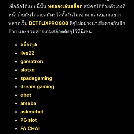
เชื่อถือได้แบบนี้นั้น
ทดลองเล่นสล็อต
สมัครได้ด้วยตัวเองที่
หน้าเว็บกันได้เลยสมัครได้ทั้งวันไม่เข้ามาเล่นบอกเลยว่า
พลาดเว็บ
BETFLIXPRO888
ดีๆไปอย่างน่าเสียดายกันอีก
ด้วย และรวมค่ายเกมสล็อตดังๆไว้ที่นี่เช่น
สล็อตjili
live22
gamatron
slotxo
spadegaming
dream gaming
ebet
ameba
askmebet
PG slot
FA CHAI