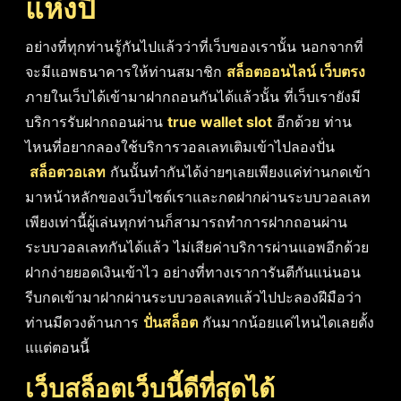
แห่งปี
อย่างที่ทุกท่านรู้กันไปแล้วว่าที่เว็บของเรานั้น นอกจากที่
จะมีแอพธนาคารให้ท่านสมาชิก
สล็อตออนไลน์ เว็บตรง
ภายในเว็บได้เข้ามาฝากถอนกันได้แล้วนั้น ที่เว็บเรายังมี
บริการรับฝากถอนผ่าน
true wallet slot
อีกด้วย ท่าน
ไหนที่อยากลองใช้บริการวอลเลทเติมเข้าไปลองปั่น
สล็อตวอเลท
กันนั้นทำกันได้ง่ายๆเลยเพียงแค่ท่านกดเข้า
มาหน้าหลักของเว็บไซต์เราและกดฝากผ่านระบบวอลเลท
เพียงเท่านี้ผู้เล่นทุกท่านก็สามารถทำการฝากถอนผ่าน
ระบบวอลเลทกันได้แล้ว ไม่เสียค่าบริการผ่านแอพอีกด้วย
ฝากง่ายยอดเงินเข้าไว อย่างที่ทางเราการันตีกันแน่นอน
รีบกดเข้ามาฝากผ่านระบบวอลเลทแล้วไปปะลองฝีมือว่า
ท่านมีดวงด้านการ
ปั่นสล็อต
กันมากน้อยแค่ไหนไดเลยตั้ง
แแต่ตอนนี้
เว็บสล็อตเว็บนี้ดีที่สุดได้