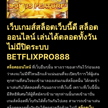
เว็บเกมส์สล็อตเว็บนี้ดี
สล็อต
ออนไลน์
เล่นได้ตลอดทั้งวัน
ไม่มีปิดระบบ
BETFLIXPRO888
สล็อตออนไลน์
ที่เว็บอื่นๆนั้น ทางเราขอเดากันไว้ก่อนเลย
ว่าคงจะไม่มีที่ไหนอีกแล้วแน่นอนที่จะเปิดบริการให้ผู้เล่น
ทุกท่านที่สนใจจะเข้ามาลองเล่นเกมส์สล็อตนั้น ได้กดเข้า
มาเล่นกันได้ตลอดทั้งวันนอกจากที่เว็บนี้ เพราะที่เว็บนี้นั้น
มีสิทธิพิเศษให้ผู้ที่สมัครเข้ามาทุกท่านนั้นกดเข้ามาปั่น
เกมส์สล็อตที่เว็บกันได้ทั้งวันกันไปเลย สามารถเข้ามาเล่น
สล็อตตลอดทั้งวันกันได้ทุกค่ายอีกด้วย ไม่มี
สล็อตเว็บ