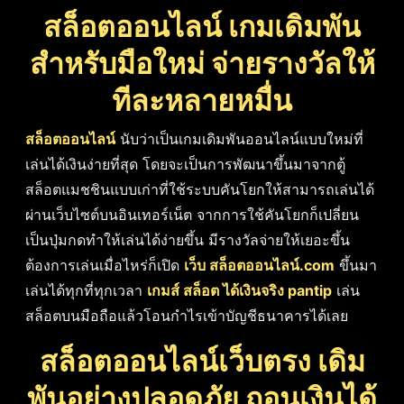
สล็อตออนไลน์ เกมเดิมพัน
สำหรับมือใหม่ จ่ายรางวัลให้
ทีละหลายหมื่น
สล็อตออนไลน์
นับว่าเป็นเกมเดิมพันออนไลน์แบบใหม่ที่
เล่นได้เงินง่ายที่สุด โดยจะเป็นการพัฒนาขึ้นมาจากตู้
สล็อตแมชชินแบบเก่าที่ใช้ระบบคันโยกให้สามารถเล่นได้
ผ่านเว็บไซต์บนอินเทอร์เน็ต จากการใช้คันโยกก็เปลี่ยน
เป็นปุ่มกดทำให้เล่นได้ง่ายขึ้น มีรางวัลจ่ายให้เยอะขึ้น
ต้องการเล่นเมื่อไหร่ก็เปิด
เว็บ สล็อตออนไลน์.
com
ขึ้นมา
เล่นได้ทุกที่ทุกเวลา
เกมส์ สล็อต ได้เงินจริง pantip
เล่น
สล็อตบนมือถือแล้วโอนกำไรเข้าบัญชีธนาคารได้เลย
สล็อตออนไลน์เว็บตรง เดิม
พันอย่างปลอดภัย ถอนเงินได้