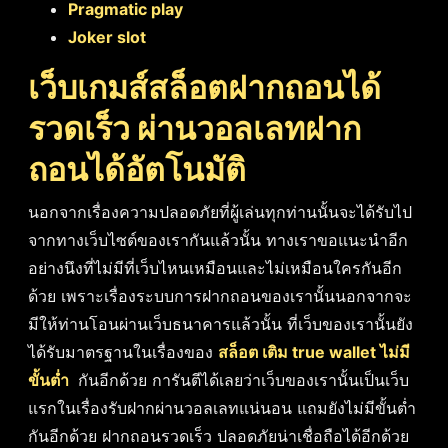
Pragmatic play
Joker slot
เว็บเกมส์สล็อตฝากถอนได้
รวดเร็ว ผ่านวอลเลทฝาก
ถอนได้อัตโนมัติ
นอกจากเรื่องความปลอดภัยที่ผู้เล่นทุกท่านนั้นจะได้รับไป
จากทางเว็บไซต์ของเรากันแล้วนั้น ทางเราขอแนะนำอีก
อย่างนึงที่ไม่มีที่เว็บไหนเหมือนและไม่เหมือนใครกันอีก
ด้วย เพราะเรื่องระบบการฝากถอนของเรานั้นนอกจากจะ
มีให้ท่านโอนผ่านเว็บธนาคารแล้วนั้น ที่เว็บของเรานั้นยัง
ได้รับมาตรฐานในเรื่องของ
สล็อต เติม true wallet ไม่มี
ขั้นต่ำ
กันอีกด้วย การันตีได้เลยว่าเว็บของเรานั้นเป็นเว็บ
แรกในเรื่องรับฝากผ่านวอลเลทแน่นอน แถมยังไม่มีขั้นต่ำ
กันอีกด้วย ฝากถอนรวดเร็ว ปลอดภัยน่าเชื่อถือได้อีกด้วย