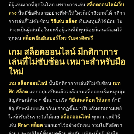
มีผู้เล่นมากที่สุดในโลก เพราะการเล่น
สล็อตออนไลน์เว็บ
ตรง
นั้นมีข้อดีหลายอย่างที่ทำให้ใครก็เข้าถึงเกมได้ กติกา
การเล่นก็ไม่ซับซ้อน
วิธีเล่น สล็อต
เงินลงทุนก็ใช้น้อย ไม่
ว่าจะเป็นผู้เล่นมือใหม่หรือผู้เล่นที่มีทุนน้อยก็เล่นสล็อตได้
ทุกคน
สล็อต ยืนยันเบอร์โทร รับเครดิตฟรี
เกม สล็อตออนไลน์ มีกติกาการ
เล่นที่ไม่ซับซ้อน เหมาะสำหรับมือ
ใหม่
เกม สล็อตออนไลน์
นั้นมีกติกาการเล่นที่ไม่ซับซ้อน
เบท
ฟิก สล็อต
แค่กดปุ่มสปินแล้ววงล้อเกมสล็อตจะเริ่มหมุนสุ่ม
สัญลักษณ์ต่าง ๆ ขึ้นมาบนรีล
วิธีเล่นสล็อต ให้แตก
ถ้ามี
สัญลักษณ์แบบเดียวกันปรากฏขึ้นมาเรียงกันตรงตามเพย์
ไลน์ก็รับเงินรางวัลได้เลย
สล็อตออนไลน์
ทุกเกมจะมีวิธี
เล่น
ศึกษา สล็อต
บอกเอาไว้อย่างชัดเจน รวมไปถึงอัตรา
จ่าย และเพย์ไลน์ทั้งหมดด้วยเช่นกัน แม้จะเป็นผู้เล่นมือ