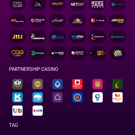
PARTNERSHIP CASINO
TAG