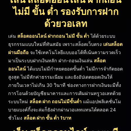
ไม่มี ขั้น ต่ำ รองรับการฝาก
ด้วยวอเลท
เล่น
สล็อตออนไลน์ ฝากถอน ไม่มี ขั้น ต่ำ
ได้ด้วยระบบ
ธุรกรรมแบบใหม่ที่ทันสมัย เพราะสล็อตเว็บตรง
เล่นสล็อต
ผ่านมือถือ
จะใช้เทคโนโลยีแบบออโต้ที่เน้นความรวดเร็ว
มาเป็นระบบฝากเงินหลัก ฝาก-ถอนเงินเล่น
สล็อต
ออนไลน์
ได้แบบไม่มีกำหยดยอดขั้นต่ำ ไม่มีการจำกัดยอด
สูงสุด ไม่มีหักค่าธรรมเนียม และยังอัปเดตยอดเงินให้
ภายในเวลาไม่เกิน 30 วินาที ช่องทางการฝากเงินจะมีทั้ง
การโอนด้วยบัญชีธนาคารและการเติมผ่านทรูวอเลทด้วย
ระบบใหม่
สล็อต ฝาก ถอนไม่มีขั้นต่ำ
แม้แอปพลิเคชั่นโม
บายแบงค์กิ้งจะล่มก็ยังฝากผ่านวอเลทแทนได้ตลอด 24
ชั่วโมง
สล็อต ฝาก ขั้น ต่ำ 1บาท