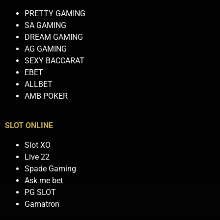
PRETTY GAMING
SA GAMING
DREAM GAMING
AG GAMING
SEXY BACCARAT
EBET
ALLBET
AMB POKER
SLOT ONLINE
Slot XO
Live 22
Spade Gaming
Ask me bet
PG SLOT
Gamatron