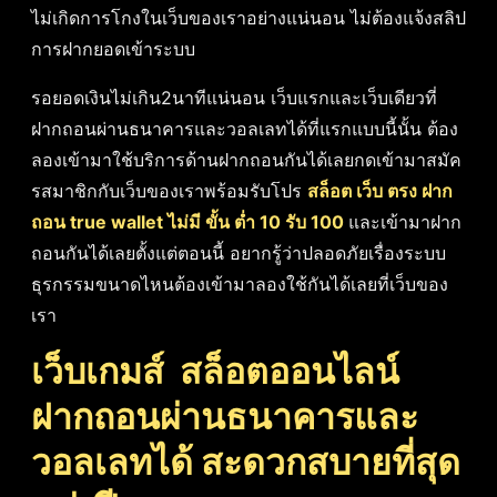
ไม่เกิดการโกงในเว็บของเราอย่างแน่นอน ไม่ต้องแจ้งสลิป
การฝากยอดเข้าระบบ
รอยอดเงินไม่เกิน2นาทีแน่นอน เว็บแรกและเว็บเดียวที่
ฝากถอนผ่านธนาคารและวอลเลทได้ที่แรกแบบนี้นั้น ต้อง
ลองเข้ามาใช้บริการด้านฝากถอนกันได้เลยกดเข้ามาสมัค
รสมาชิกกับเว็บของเราพร้อมรับโปร
สล็อต เว็บ ตรง ฝาก
ถอน
true wallet
ไม่มี ขั้น ต่ำ 10 รับ 100
และเข้ามาฝาก
ถอนกันได้เลยตั้งแต่ตอนนี้ อยากรู้ว่าปลอดภัยเรื่องระบบ
ธุรกรรมขนาดไหนต้องเข้ามาลองใช้กันได้เลยที่เว็บของ
เรา
เว็บเกมส์ สล็อตออนไลน์
ฝากถอนผ่านธนาคารและ
วอลเลทได้ สะดวกสบายที่สุด