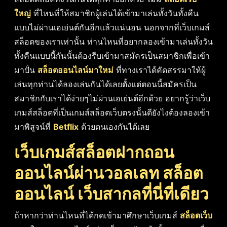
ใหญ่
ที่ไหนที่ให้สมาชิกผู้เล่นได้เข้ามาเล่นทั้งวันทั้งคืน
แบบไม่ผ่านเอเย่นต์กันอีกแล้วแน่นอน นอกจากที่เว็บเกมส์
สล็อตของเราเท่านั้น ท่านไหนที่อยากลองเข้ามาเล่นทั้งวัน
ทั้งคืนแบบนี้กันนั้นต้องรีบเข้ามาสมัครเป็นสมาชิกเพื่อเข้า
มาปั่น
สล็อตออนไลน์มาใหม่
ที่ทางเราได้คัดสรรมาให้ผู้
เล่นทุกท่านได้ลองเล่นกันได้เลยตั้งแต่ตอนนี้สมัครเป็น
สมาชิกกับเราได้ง่ายๆไม่ผ่านเอเย่นต์อีกด้วย อยากรู้ว่าเว็บ
เกมส์สล็อตที่เป็นเกมส์สล็อตเว็บตรงนั้นดียังไงต้องลองเข้า
มาพิสูจน์ที่
Betflix
ด้วยตนเองกันได้เลย
เว็บเกมส์สล็อตฝากถอน
ออนไลน์ผ่านวอลเลท สล็อต
ออนไลน์ เว็บสากลที่นี่ที่เดียว
ถ้าหากว่าท่านไหนที่ได้กดเข้ามาศึกษาเว็บเกมส์
สล็อตเว็บ