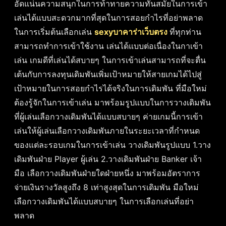
อัดแน่นความสนุกในการท้าทายความทันสมัยในการเข้า
เล่นได้แบบสะดวกมากที่สุดในการสอยกำไรที่อย่าพลาด
ในการเริ่มต้นเลือกเล่น
sexyบาคาร่าเว็บตรง
ที่ทุกท่าน
สามารถทำการเข้าใช้งาน เล่นได้แบบต่อเนื่องในกาเข้า
เล่น เกมดีที่เล่นได้สบายๆ ในการเข้าเล่นสามารถที่จะตื่น
เต้นกับการลงทุนเดิมพันเพิ่มเป้าหมายให้สายเกมได้ไปสู่
เป้าหมายในการสอยกำไรได้จริงในการเดิมพัน ที่มือใหม่
ต้องรู้จักในการเข้าเล่น มาพร้อมรูปแบบในการวางเดิมพัน
ที่ผู้เล่นเลือกวางเดิมพันได้แบบสบายๆ ค่ายเกมนี้การเข้า
เล่นให้ผู้เล่นเลือกวางเดิมพันภายในระยะเวลาที่กำหนด
ของแต่ละรอบเกมในการเข้าเล่น วางเดิมพันรูปแบบ 1.วาง
เดิมพันฝ่าย Player ผู้เล่น 2.วางเดิมพันฝ่าย Banker เจ้า
มือ เลือกวางเดิมพันฝ่ายใดฝ่ายหนึ่ง มาพร้อมอัตราการ
จ่ายเงินรางวัลสูงถึง 8 เท่าสูงสุดในการเดิมพัน มือใหม่
เลือกวางเดิมพันได้แบบสบายๆ ในการเลือกเล่นที่อย่า
พลาด