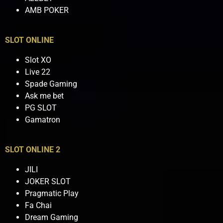
AMB POKER
SLOT ONLINE
Slot XO
Live 22
Spade Gaming
Ask me bet
PG SLOT
Gamatron
SLOT ONLINE 2
JILI
JOKER SLOT
Pragmatic Play
Fa Chai
Dream Gaming