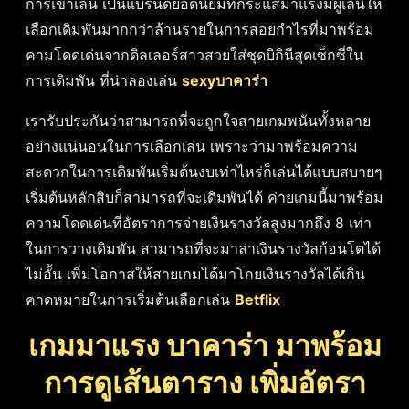
การเข้าเล่น เป็นแบรนด์ยอดนิยมที่กระแสมาแรงมีผู้เล่นให้
เลือกเดิมพันมากกว่าล้านรายในการสอยกำไรที่มาพร้อม
คามโดดเด่นจากดิลเลอร์สาวสวยใส่ชุดบิกินีสุดเซ็กซี่ใน
การเดิมพัน ที่น่าลองเล่น
sexyบาคาร่า
เรารับประกันว่าสามารถที่จะถูกใจสายเกมพนันทั้งหลาย
อย่างแน่นอนในการเลือกเล่น เพราะว่ามาพร้อมความ
สะดวกในการเดิมพันเริ่มต้นงบเท่าไหร่ก็เล่นได้แบบสบายๆ
เริ่มต้นหลักสิบก็สามารถที่จะเดิมพันได้ ค่ายเกมนี้มาพร้อม
ความโดดเด่นที่อัตราการจ่ายเงินรางวัลสูงมากถึง 8 เท่า
ในการวางเดิมพัน สามารถที่จะมาล่าเงินรางวัลก้อนโตได้
ไม่อั้น เพิ่มโอกาสให้สายเกมได้มาโกยเงินรางวัลได้เกิน
คาดหมายในการเริ่มต้นเลือกเล่น
Betflix
เกมมาแรง
บาคาร่า
มาพร้อม
การดูเส้นตาราง เพิ่มอัตรา