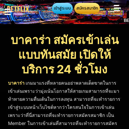
เข้าสู่ระบบ
สมัครสมาชิก
BETFLIX เว็บ
บาคาร่า สมัครเข้าเล่น
แบบทันสมัย เปิดให้
บริการ 24 ชั่วโมง
บาคาร่า
เกมมาแรงที่หลายคนอย่าพลาดเด็ดขาดในการ
เข้าเล่นเพราะว่ามุ่งเน้นโอกาสให้สายเกมสามารถที่จะมา
ท้าทายความตื่นเต้นในการลงทุน สามารถที่จะทำรายการ
เข้าสู่ระบบหน้าเว็บไซต์หากว่าใครสนใจในการเข้าเล่น
เพราะว่าที่นี่สามารถที่จะทำรายการสมัครสมาชิก เป็น
Member ในการเข้าเล่นที่สามารถที่จะทำรายการสมัคร