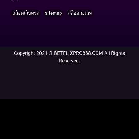
สล็อตเว็บตรง
sitemap
สล็อตวอเลท
Copyright 2021 © BETFLIXPRO888.COM All Rights
Reserved.