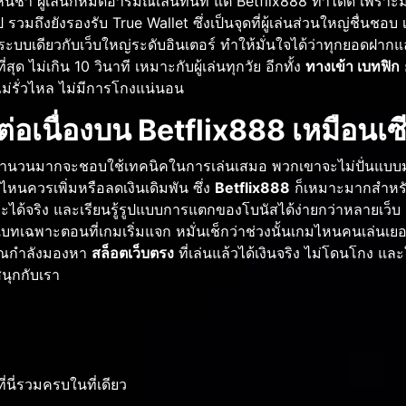
ช้า ผู้เล่นก็หมดอารมณ์เล่นทันที แต่
Betflix888
ทำได้ดี เพราะ
ิป รวมถึงยังรองรับ
True Wallet
ซึ่งเป็นจุดที่ผู้เล่นส่วนใหญ่ชื่น
ระบบเดียวกับเว็บใหญ่ระดับอินเตอร์ ทำให้มั่นใจได้ว่าทุกยอ
่สุด ไม่เกิน
10
วินาที
เหมาะกับผู้เล่นทุกวัย อีกทั้ง
ทางเข้า เบทฟิก
ม่รั่วไหล
ไม่มีการโกงแน่นอน
ต่อเนื่องบน Betflix888 เหมือนเ
ำนวนมากจะชอบใช้เทคนิคในการเล่นเสมอ พวกเขาจะไม่ปั่นแบบมั่ว
หนควรเพิ่มหรือลดเงินเดิมพัน
ซึ่ง
Betflix888
ก็เหมาะมากสำหรับ
ได้จริง และเรียนรู้รูปแบบการแตกของโบนัสได้ง่ายกว่าหลายเว็บ 
มเบทเฉพาะตอนที่เกมเริ่มแจก
หมั่นเช็กว่าช่วงนั้นเกมไหนคนเล่นเ
ณกำลังมองหา
สล็อตเว็บตรง
ที่เล่นแล้วได้เงินจริง ไม่โดนโกง และ
สนุกกับเรา
่นี่รวมครบในที่เดียว