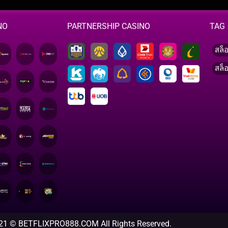
NO
PARTNERSHIP CASINO
TAG
สล็
สล็
021 © BETFLIXPRO888.COM All Rights Reserved.