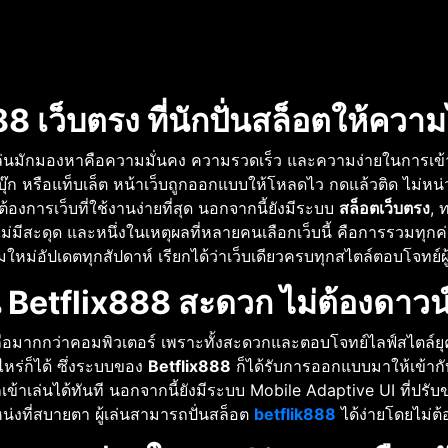
8 เว็บตรง ที่นักปั่นสล็อตให้ควา
ู้เล่นมักมองหาคือความมั่นคง ความรวดเร็ว และความง่ายในการเข้าใ
น้ตบุ๊ก หรือแท็บเล็ต หน้าเว็บถูกออกแบบให้โหลดไว กดแล้วติด ไม่ห
ต้องการเว็บที่ใช้งานง่ายที่สุด นอกจากนี้ยังมีระบบ
สล็อตเว็บตรง
,
ท
ม่มีสะดุด
และหนึ่งในเหตุผลที่หลายคนเลือกเว็บนี้ คือการรวมทุกค
กมใหม่อ
ัปเดตทุกสัปดาห์ เรียกได้ว่าเว็บเดียวครบทุกสไตล์ตอบโจทย์ผ
าน Betflix888 สะดวก ไม่ต้องดาว
มือถือมากกว่าคอมพิวเตอร์ เพราะทั้งสะดวกและตอบโจทย์ไลฟ์สไตล์ย
ไหร่ก็ได้ ซึ่งระบบของ
Betflix888
ก็ได้รับการออกแบบมาให้เข้ากับ
เข้าเล่นได้ทันที
นอกจากนี้ยังมีระบบ
Mobile Adaptive UI
ที่ปรั
น่งที่สบายตา ผู้เล่นสามารถปั่นสล็อต
betflik888
ได้ง่ายโดยไม่ต้