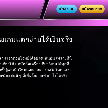
เข้าสู่ระบบ
สมัครสมาชิก
ต็มเกมแตกง่ายได้เงินจริง
สามารถตอบโจทย์ได้อย่างแน่นอน เพราะที่นี่
งใช้ แค่มือถือเครื่องเดียวก็เล่นได้ทุกที่
ั้งผู้เล่นมือใหม่และสายล่ารางวัลใหญ่แบบ
ช่วยเล่นดี ๆ ที่เพิ่มโอกาสทำกำไรได้จริง