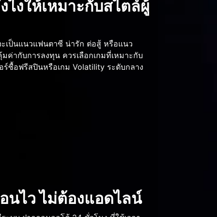
ไงให้เหมาะกับสไตล์ผู้
ะเป็นแนวแฟนตาซี น่ารัก ต่อสู้ หรือแนว
้คุ้มค่ากับการลงทุน ควรเลือกเกมที่เหมาะกับ
เจอร์ซื้อฟรีสปินหรือเกม
Volatility
ระดับกลาง
อนไว ไม่ต้องแอดไลน์