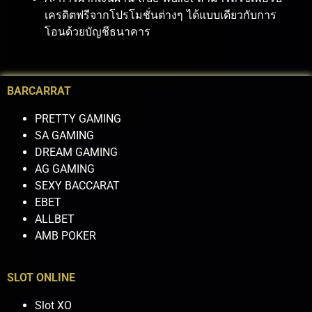
เครดิตฟรีจากโปรโมชั่นต่างๆ ได้แบบเดียวกับการ
โอนด้วยบัญชีธนาคาร
BARCARRAT
PRETTY GAMING
SA GAMING
DREAM GAMING
AG GAMING
SEXY BACCARAT
EBET
ALLBET
AMB POKER
SLOT ONLINE
Slot XO