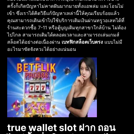
ครั้งก็เกิดปัญหาไม่คาดฝันมากมายทั้งแอพล่ม และโอนไม่
เข้า ซึ่งเราได้คิดวิธีแก้ปัญหาเหล่านี้ให้คุณเรียบร้อยแล้ว
คุณสามารถเดินเข้าไปใช้บริการเติมเงินผ่านทรูวอเลทได้ที่
ร้านสะดวกซื้อ 7-11 หรือตู้บุญเติมทุกสาขาใกล้บ้าน ไม่ต้อง
ไปไกล สามารถเติมได้ตลอดเวลาและสามารถเล่นเกมส์
สล็อตได้อย่างต่อเนื่องผ่าน
เบทฟิกสล็อตเว็บตรง
แบบไม่มี
อะไรมาขัดจังหวะได้อย่างแน่นอน
true wallet slot ฝาก ถอน