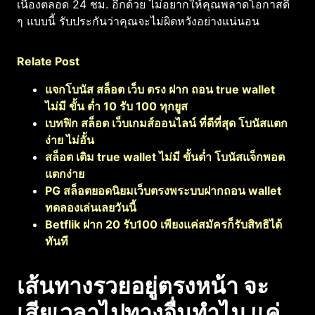
เนื่องตลอด 24 ชม. อีกด้วย ไม่อยากให้คุณพลาดโอกาสดี
ๆ แบบนี้ รับประกันว่าคุณจะไม่ผิดหวังอย่างแน่นอน
Relate Post
แจกโบนัส สล็อต เว็บ ตรง ฝาก ถอน true wallet
ไม่มี ขั้น ต่ำ 10 รับ 100 ทุกยูส
เบทฟิก สล็อต เว็บเกมส์ออนไลน์ ที่ดีที่สุด โบนัสแตก
ง่าย ไม่อั้น
สล็อต เติม true wallet ไม่มี ขั้นต่ำ โบนัสแจ็กพอต
แตกง่าย
PG สล็อตยอดนิยมเว็บตรงพระบบฝากถอน wallet
ทดลองเล่นเลยวันนี้
Betflik ฝาก 20 รับ100 เพียงแค่สมัครก็รับสิทธิได้
ทันที
เส้นทางรวยอยู่ตรงหน้า จะ
เสียเวลาไปทางอื่นทำไม แค่