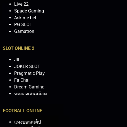
Live 22
Spade Gaming
Ask me bet
PG SLOT
Gamatron
SLOT ONLINE 2
JILI
JOKER SLOT
Pragmatic Play
Fa Chai
Dream Gaming
ทดลองเล่นสล็อต
FOOTBALL ONLINE
แทงบอลสเต็ป