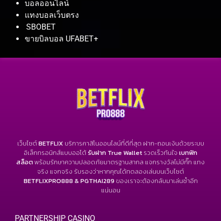
บอลออนไลน์
แทงบอลเว็บตรง
SBOBET
ขายบิลบอล UFABET+
เว็บไซต์
BETFLIX
บริการคาสิโนออนไลน์ที่ดีที่สุด ฝาก-ถอนเงินด้วยระบบ
อิเล็กทรอนิกส์แบบออโต้
รับฝาก True Wallet
รวดเร็วทันใจ
เบทฟิก
สล็อต
พร้อมรักษาความปลอดภัยมาตรฐานสากล แจกรางวัลไม่มีกั๊ก แทง
จริง แจกจริง รับรองว่าหากคุณได้ทดลองเล่นบนเว็บไซต์
BETFLIXPRO888 & PGTHAI289
ของเราจะต้องกลับมาเล่นซ้ำอีก
แน่นอน
PARTNERSHIP CASINO