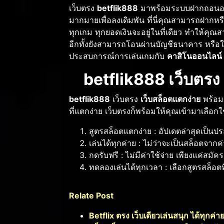
เว็บตรง
betflik888
มาพร้อมระบบฝากถอนออโต้
มากมายเพื่อลงเดิมพัน
ที่นี่คุณสามารถฝากหรื
ทุกเกม ทุกยอดเงินจะอยู่ในที่เดียว ทำให้คุณส
อีกทั้งยังสามารถโอนผ่านบัญชีธนาคาร หรือ
ประสบการณ์การเล่นเกมกับ
คาสิโนออนไลน์
betflik888 เว็บตรง 
betflik888
เว็บตรง
เว็บสล็อตแตกง่าย
พร้อม
ที่แตกง่าย เว็บตรงก็พร้อมให้คุณเข้ามาเลือกใช
สูตรสล็อตแตกง่าย : อัปเดตล่าสุดเป็นป
เล่นได้ทุกค่าย : ไม่ว่าจะเป็นสล็อตจากค
กดรับฟรี : ไม่มีค่าใช้จ่าย เพียงแค่สมัค
ทดลองเล่นได้ทุกเวลา : เลือกสูตรสล็อต
Relate Post
Betflix ตรง เว็บเดียวเล่นสนุก ได้ทุกค่าย