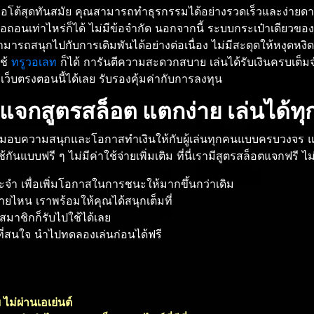
สุดทันสมัย คุณสามารถทำธุรกรรมได้อย่างรวดเร็วและง่ายดาย ไม
อถอนเท่าไหร่ก็ได้ ไม่มีข้อจำกัด นอกจากนี้ ระบบกระเป๋าเดียวของ
ามารถสนุกไปกับการเดิมพันได้อย่างต่อเนื่อง ไม่มีสะดุดให้หงุดหงิด
ใช้
ทรูวอเลท
ก็ได้ การันตีความสะดวกสบาย เล่นได้รับเงินครบเต็
เว็บตรงตอนนี้ได้เลย รับรองคุ้มค่ากับการลงทุน
แจกสูตรสล็อต แตกง่าย เล่นได้ทุ
มอบความสนุกและโอกาสทำเงินให้กับผู้เล่นทุกคนแบบครบวงจร
แ
้กันแบบฟรี ๆ ไม่มีค่าใช้จ่ายเพิ่มเติม ที่นี่เรามีสูตรสล็อตแจกฟรี 
ระจำ เพื่อเพิ่มโอกาสในการชนะให้มากขึ้นกว่าเดิม
่ายไหน เราพร้อมให้คุณได้สนุกเต็มที่
รสมาชิกก็รับไปใช้ได้เลย
ที่สนใจ นำไปทดลองเล่นก่อนได้ฟรี
 ไม่ผ่านเอเย่นต์