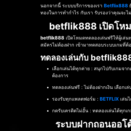
นอกจากนี้ ระบบบริการของเรา
Betflix888
ทองในการทำกำไร กับเรา
รับรองว่าคุณจะไม่
betflik888 เปิดโหม
betflik888
เปิดโหมดทดลองเล่นฟรีให้ผู้เล่น
สมัครไม่ต้องฝาก เข้ามาทดสอบระบบเกมที่ต
ทดลองเล่นกับ betflik888
เลือกเล่นได้ทุกค่าย : สนุกไปกับเกมจา
ต้องการ
ทดลองเล่นฟรี : ไม่ต้องฝากเงิน เลือกเล
รองรับทุกแพลตฟอร์ม :
BETFLIX
เล่นได
กดรับเครดิตไม่อั้น : ทดลองเล่นได้ทุก
ระบบฝากถอนออโต้ b