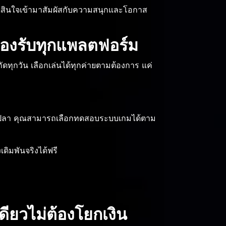
ตัดสินใจเข้ามาสัมผัสกับความสนุกและโอกาส
 รองรับทุกแพลตฟอร์ม
ัดทุกวัน
เลือกเล่นได้ทุกค่ายตามต้องการ แค่
งปลา คุณสามารถเลือกทดสอบระบบเกมได้ตาม
ดิมพันจริงได้ฟรี
ดียวไม่ต้องโยกเงิน