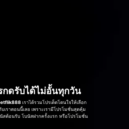
ดรับได้ไม่อั้นทุกวัน
etflik888
เราได้รวมโปรเด็ดโดนใจให้เลือก
บเราตอนนี้เลย เพราะเรามีโปรโมชั่นสุดคุ้ม
บนัสต้อนรับ โบนัสฝากครั้งแรก หรือโปรโมชั่น