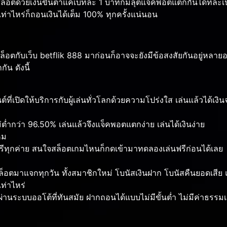
สล็อตด้วยเงินขั้นต่ำแค่เบทละ 1 บาทก็มีลุ้ตแจ็คพอตแตกกันได้ทีละ
่าไหร่ก็ถอนเงินได้เต็ม 100% ทุกครั้งแน่นอน
มสล็อตกับเว็บ betflik 888 มาก่อนก็อาจจะยังมีข้อสงสัยกันอยู่หลายอ
น ดังนี้
ต์ที่เปิดให้บริการกับผู้เล่นทั่วโลกด้วยความโปร่งใส เล่นแล้วได้เงิ
่ต่ำกว่า 96.50% เล่นแล้วจึงแจ็คพอตแตกง่าย เล่นได้เงินง่าย
หม
รีทุกค่าย สนใจสล็อตเกมไหนก็กดเข้ามาทดลองเล่นฟรีก่อนได้เลย
ล็อตมาแจกทุกวัน ทั้งสมาชิกใหม่ โบนัสเงินฝาก โบนัสคืนยอดเสีย 
เท่าไหร่
ผ่านระบบออโต้ที่ทันสมัย ฝากถอนได้แบบไม่มีขั้นต่ำ ไม่มีค่าธรรม