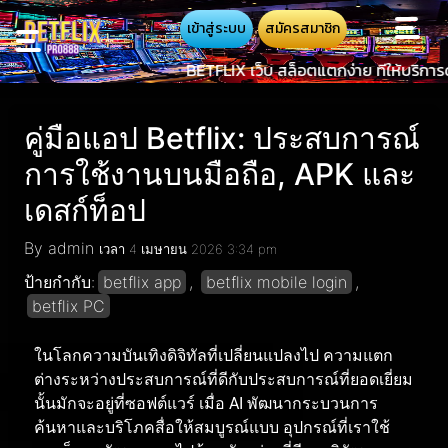
เข้าสู่ระบบ
สมัครสมาชิก
BETFLIX เว็บ สล็อตแตกง่าย ที่ให้บริการด้วยระบบออโต้
คู่มือแอป Betflix: ประสบการณ์
การใช้งานบนมือถือ, APK และ
เดสก์ท็อป
By admin
เวลา 4 เมษายน 2026 3:34 pm
ป้ายกำกับ:
betflix app
,
betflix mobile login
,
betflix PC
ในโลกความบันเทิงดิจิทัลที่เปลี่ยนแปลงไป
ความแตก
ต่างระหว่างประสบการณ์ที่ดีกับประสบการณ์ที่ยอดเยี่ยม
นั้นมักจะอยู่ที่ซอฟต์แวร์
เมื่อ
AI
พัฒนากระบวนการ
ค้นหาและบริโภคสื่อให้สมบูรณ์แบบ
อุปกรณ์ที่เราใช้