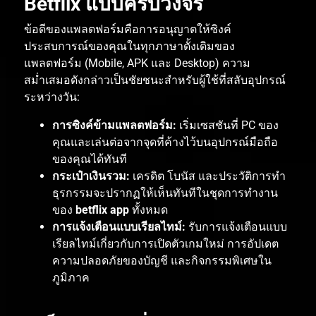
Betflix
แบบครบวงจร
ข้อดีของแพลตฟอร์มคือการอนุญาตให้ซิงค์
ประสบการณ์ของคุณในทุกภาษาดั้งเดิมของ
แพลตฟอร์ม
(Mobile, APK
และ
Desktop)
ความ
สม่ำเสมอดังกล่าวเป็นชัยชนะสำหรับผู้ใช้ที่สลับอุปกรณ์
ระหว่างวัน
:
การซิงค์ข้ามแพลตฟอร์ม
:
เริ่มเซสชันที่
PC
ของ
คุณและเล่นต่อจากจุดที่ค้างไว้บนอุปกรณ์มือถือ
ของคุณได้ทันที
กระเป๋าเงินรวม
:
เครดิต
โบนัส
และประวัติการทำ
ธุรกรรมจะปรากฏให้เห็นทันทีในชุดการทำงาน
ของ
betflix app
ทั้งหมด
การแจ้งเตือนแบบเรียลไทม์
:
รับการแจ้งเตือนแบบ
เรียลไทม์เกี่ยวกับการเปิดตัวเกมใหม่
การอัปเดต
ความปลอดภัยของบัญชี
และกิจกรรมพิเศษใน
ภูมิภาค