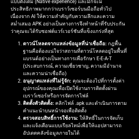
แบบดั้งเดิม
(Native experience)
และมักจะมี
ประสิทธิภาพมากกว่าเบราว์เซอร์บนมือถือทั่วไป
เนื่องจาก
AI
ให้ความสำคัญกับความลึกและความ
สม่ำเสมอ
APK
อย่างเป็นทางการจึงทำหน้าที่รับประกัน
ว่าคุณจะได้รับซอฟต์แวร์เวอร์ชันที่แข็งแกร่งที่สุด
ดาวน์โหลดจากแหล่งข้อมูลที่น่าเชื่อถือ
:
กฎพื้น
ฐานคือต้องแน่ใจว่าสถานที่ดาวน์โหลดอยู่ในพื้นที่
แบรนด์อย่างเป็นทางการเพื่อรักษา
E-E-A-T
(
ประสบการณ์
,
ความเชี่ยวชาญ
,
ความมีอำนาจ
และความน่าเชื่อถือ
)
อนุญาตแหล่งที่ไม่รู้จัก
:
คุณจะต้องไปที่การตั้งค่า
อุปกรณ์ของคุณเพื่อเปิดใช้งานการติดตั้งผ่าน
เบราว์เซอร์หรือการจัดการไฟล์
ติดตั้งตัวติดตั้ง
:
คลิกไฟล์
.apk
และดำเนินการตาม
คำแนะนำบนหน้าจอเพื่อติดตั้ง
ตรวจสอบสิทธิ์การใช้งาน
:
ให้สิทธิ์ในการจัดเก็บ
และแจ้งเตือนแบบเรียลไทม์เพื่อให้แอปสามารถ
อัปเดตคลังข้อมูลภายในได้