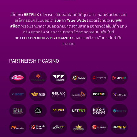
เว็บไซต์
BETFLIX
บริการคาสิโนออนไลน์ที่ดีที่สุด ฝาก-ถอนเงินด้วยระบบ
อิเล็กทรอนิกส์แบบออโต้
รับฝาก True Wallet
รวดเร็วทันใจ
เบทฟิก
สล็อต
พร้อมรักษาความปลอดภัยมาตรฐานสากล แจกรางวัลไม่มีกั๊ก แทง
จริง แจกจริง รับรองว่าหากคุณได้ทดลองเล่นบนเว็บไซต์
BETFLIXPRO888 & PGTHAI289
ของเราจะต้องกลับมาเล่นซ้ำอีก
แน่นอน
PARTNERSHIP CASINO