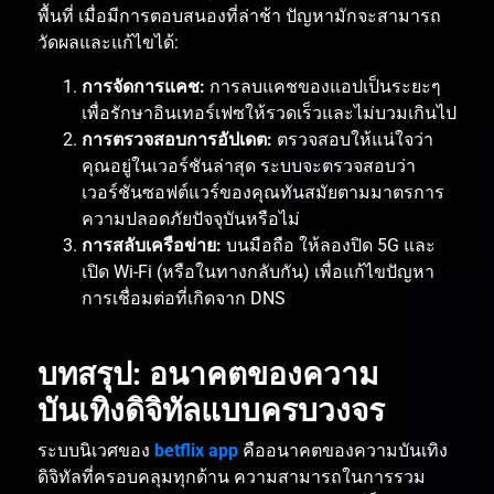
พื้นที่
เมื่อมีการตอบสนองที่ล่าช้า
ปัญหามักจะสามารถ
วัดผลและแก้ไขได้
:
การจัดการแคช
:
การลบแคชของแอปเป็นระยะๆ
เพื่อรักษาอินเทอร์เฟซให้รวดเร็วและไม่บวมเกินไป
การตรวจสอบการอัปเดต
:
ตรวจสอบให้แน่ใจว่า
คุณอยู่ในเวอร์ชันล่าสุด
ระบบจะตรวจสอบว่า
เวอร์ชันซอฟต์แวร์ของคุณทันสมัยตามมาตรการ
ความปลอดภัยปัจจุบันหรือไม่
การสลับเครือข่าย
:
บนมือถือ
ให้ลองปิด
5G
และ
เปิด
Wi-Fi (
หรือในทางกลับกัน
)
เพื่อแก้ไขปัญหา
การเชื่อมต่อที่เกิดจาก
DNS
บทสรุป
:
อนาคตของความ
บันเทิงดิจิทัลแบบครบวงจร
ระบบนิเวศของ
betflix app
คืออนาคตของความบันเทิง
ดิจิทัลที่ครอบคลุมทุกด้าน
ความสามารถในการรวม