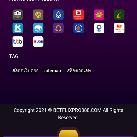
TAG
สล็อตเว็บตรง
sitemap
สล็อตวอเลท
Copyright 2021 © BETFLIXPRO888.COM All Rights
Reserved.