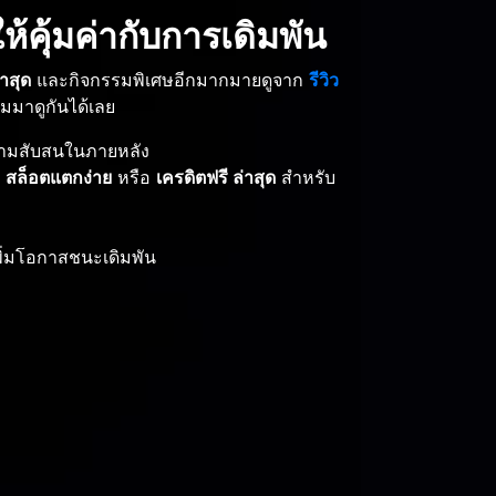
ห้คุ้มค่ากับการเดิมพัน
่าสุด
และกิจกรรมพิเศษอีกมากมายดูจาก
รีวิว
ตามมาดูกันได้เลย
ดความสับสนในภายหลัง
ส
สล็อตแตกง่าย
หรือ
เครดิตฟรี ล่าสุด
สำหรับ
เพิ่มโอกาสชนะเดิมพัน