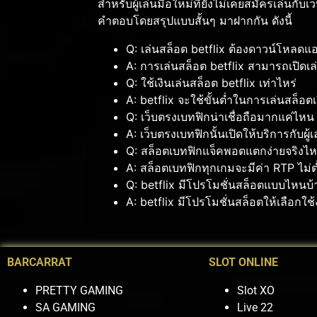
สำหรับผู้เล่นมือใหม่ที่ยังไม่เคยสมัครเล่นกั
คำตอบโดยสรุปแบบสั้นๆ มาฝากกัน ดังนี้
Q: เล่นสล็อต betflix ต้องดาวน์โหลด
A: การเล่นสล็อต betflix สามารถเปิดเล
Q: ใช้เงินเล่นสล็อต betflix เท่าไหร่
A: betflix จะใช้ขั้นต่ำในการเล่นสล็อ
Q: เว็บตรงเบทฟิกน่าเชื่อถือมากแค่ไหน
A: เว็บตรงเบทฟิกนั้นเปิดให้บริการกับ
Q: สล็อตเบทฟิกแจ็คพอตแตกง่ายจริงไ
A: สล็อตเบทฟิกทุกเกมจะมีค่า RTP ไม่
Q: betflix มีโปรโมชั่นสล็อตแบบไหนบ้
A: betflix มีโปรโมชั่นสล็อตให้เลือกใ
BARCARRAT
SLOT ONLINE
PRETTY GAMING
Slot XO
SA GAMING
Live 22