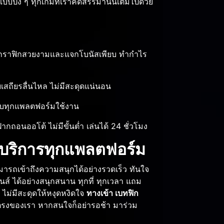
แบบปัง ๆ ทุกเกมที่เราคัดสรรมานั้นเต็มไปด้วย
พกราฟิกสวยงามและแจกโบนัสเพียบ ทำกำไร
เสถียรลื่นไหล ไม่มีสะดุดแน่นอน
้ครบทุกแพลตฟอร์มใช้งาน
กถอนออโต้ ไม่มีขั้นต่ำ เล่นได้
24
ชั่วโมง
ห้บริการทุกแพลตฟอร์ม
มารถเข้าถึงความสนุกได้อย่างรวดเร็ว ทันใจ
นส์ ได้อย่างสนุกสนาน ทุกที่ ทุกเวลา แถม
 ไม่มีสะดุดให้หงุดหงิดใจ
ทางเข้า เบทฟิก
บตรงของเรา
หากสนใจก็อย่ารอช้า มาร่วม