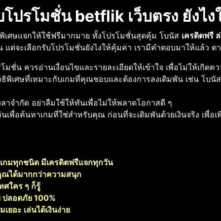
โปรโมชั่น betflik เว็บตรง ยังไงใ
ิพิเศษแจกให้ใช้ฟรีมากมาย ทั้งโปรโมชั่นสุดคุ้ม โบนัส
เครดิตฟรี ล
มพัน แต่จะเลือกรับโปรโมชั่นยังไงให้คุ้มค่า เรามีคำตอบมาให้แล้ว 
โมชั่น ควรอ่านเงื่อนไขและรายละเอียดให้เข้าใจ เพื่อไม่ให้เกิ
ทธิพิเศษที่เหมาะกับเกมที่คุณชอบและต้องการลงเดิมพัน เช่น โบนั
าจำกัด อย่าลืมใช้ให้ทันเพื่อไม่ให้พลาดโอกาสดี ๆ
เพื่อค้นหาเกมที่ใช่สำหรับคุณ ก่อนที่จะเดิมพันด้วยเงินจริง เพื่อ
มเกมทุกชนิด มีเครดิตฟรีแจกทุกวัน
้คุณได้มากกว่าความสนุก
ทศใคร ๆ ก็รู้
มาย ปลอดภัย 100%
มเยอะ เล่นได้เงินง่าย