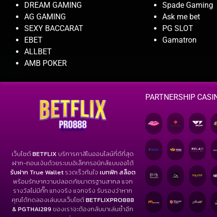
DREAM GAMING
Spade Gaming
AG GAMING
Ask me bet
SEXY BACCARAT
PG SLOT
EBET
Gamatron
ALLBET
AMB POKER
PARTNERSHIP CASI
เว็บไซต์
BETFLIX
บริการคาสิโนออนไลน์ที่ดีที่สุด
ฝาก-ถอนเงินด้วยระบบอิเล็กทรอนิกส์แบบออโต้
รับฝาก True Wallet
รวดเร็วทันใจ
เบทฟิก สล็อต
พร้อมรักษาความปลอดภัยมาตรฐานสากล แจก
รางวัลไม่มีกั๊ก แทงจริง แจกจริง รับรองว่าหาก
คุณได้ทดลองเล่นบนเว็บไซต์
BETFLIXPRO888
& PGTHAI289
ของเราจะต้องกลับมาเล่นซ้ำอีก