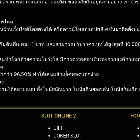
บเว็บตรงเบทฟิกมาก่อนก็อาจจะยังมีข้อสงสัยกันอยู่หลายอย่าง เราจึงร
แอพไหม
่นผ่านเว็บไซต์โดยตรงได้ หรือดาวน์โหลดแอปพลิเคชั่นมาติดตั้งบนม
ตเริ่มต้นที่เบทละ 1 บาท และสามารถปรับราคาเบทได้สูงสุดที่ 10,0
ผู้เล่นทั่วโลกด้วยความโปร่งใส มีการตรวจสอบรับรองจากองค์กรเกมพ
หม
ต่ำกว่า 96.50% ทำให้เล่นแล้วแจ็คพอตแตกง่าย
าง
ช้งานได้หลายแบบ ทั้งโบนัสเงินฝาก โบนัสคืนยอดเล่น โบนัสวันเกิด
SLOT ONLINE 2
FOO
JILI
JOKER SLOT