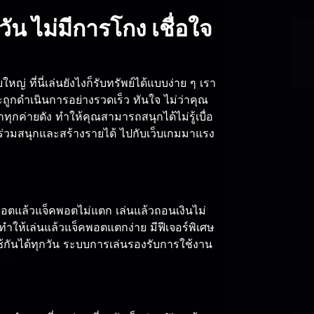
วัน ไม่มีการโกง เชื่อใจ
ยใหญ่ ที่นี่เล่นยังไงก็รับทรัพย์ได้แบบง่าย ๆ เรา
ถูกดำเนินการอย่างรวดเร็ว ทันใจ ไม่ว่าคุณ
ุกค่ายดัง ทำให้คุณสามารถสนุกได้ไม่รู้เบื่อ
ามาร่วมสนุกและสร้างรายได้ ไปกับเว็บเกมมาแรง
่นสล็อตแล้วแจ็คพอตไม่แตก เล่นแล้วถอนเงินไม่
 ทำให้เล่นแล้วแจ็คพอตแตกง่าย มีฟีเจอร์พิเศษ
ใช้กันได้ทุกวัน ระบบการเล่นรองรับการใช้งาน