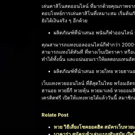
เล่นคาสิโนสดออนไลน์ ที่มากด้วยคุณภาพจากค
ตอบโจทย์การเล่นคาสิโนที่เหมาะสม เริ่มต้นกั
ยังได้เงินจริง ๆ อีกด้วย
ผลิตภัณฑ์ที่นำเสนอ พนันกีฬาออนไลน์ 
คุณสามารถแทงบอลออนไลน์กีฬากว่า 2000+ รา
สามารถแทงได้ทันที ที่ทางเว็บเปิดราคา หร
ทำได้ทั้งนั้น และแน่นอนเราให้ผลตอบแทนอัตรา
ผลิตภัณฑ์ที่นำเสนอ หวยไทย หวยฮาน
เว็บแทงหวยออนไลน์ ที่ดีสุดในไทย พร้อมอั
ฮานอย หวยยี่กี หวยหุ้น หวยมาเลย์ หวยออม
เครดิตฟรี เปิดให้แทงหวยได้แล้ววันนี้ สมาชิ
Relate Post
หวย วิธีเสี่ยงโชคยอดฮิต สมัครเว็บหวย
บาคาร่า สมัครเข้าเล่นแบบทันสมัย เปิดใ