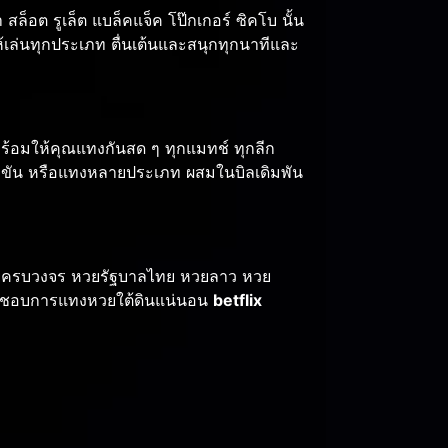
 สล็อต รูเล็ต แบล็คแจ็ค โป๊กเกอร์ ซิคโบ นั้น
ให้เล่นทุกประเภท ตื่นเต้นและสนุกทุกนาทีและ
ร้อมให้คุณแทงกันสด ๆ ทุกแมทช์ ทุกลีก
่งขัน หรือแทงหลายประเภท ผสมในบิลเดิมพัน
รหวยครบวงจร หวยรัฐบาลไทย หวยลาว หวย
ชื่นชอบการแทงหวยใต้ดินแน่นอน
betflix