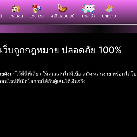
์
แทงบอล
แทงหวย
คาสิโนออนไลน์
บาคาร่า
บทความ
ิง เว็บถูกกฎหมาย ปลอดภัย 100%
ดังมาไว้ที่นี่ที่เดียว ให้คุณเล่นไม่มีเบื่อ สมัครเล่นง่าย พร้อม
นไลน์ที่เปิดโอกาสให้กับผู้เล่นได้เงินจริง