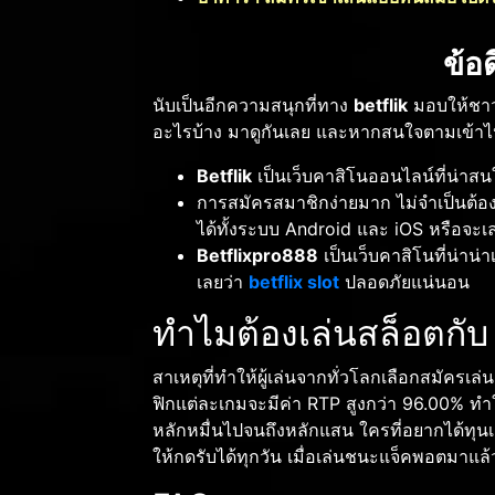
ข้อ
นับเป็นอีกความสนุกที่ทาง
betflik
มอบให้ชาวไ
อะไรบ้าง มาดูกันเลย และหากสนใจตามเข้าไปส
Betflik
เป็นเว็บคาสิโนออนไลน์ที่น่าสน
การสมัครสมาชิกง่ายมาก ไม่จำเป็นต้อง
ได้ทั้งระบบ Android และ iOS หรือจะเล่
Betflixpro888
เป็นเว็บคาสิโนที่น่าน
เลยว่า
betflix slot
ปลอดภัยแน่นอน
ทำไมต้องเล่นสล็อตกับ 
สาเหตุที่ทำให้ผู้เล่นจากทั่วโลกเลือกสมัครเล
ฟิกแต่ละเกมจะมีค่า RTP สูงกว่า 96.00% ทำใ
หลักหมื่นไปจนถึงหลักแสน ใครที่อยากได้ทุนเ
ให้กดรับได้ทุกวัน เมื่อเล่นชนะแจ็คพอตมาแล้