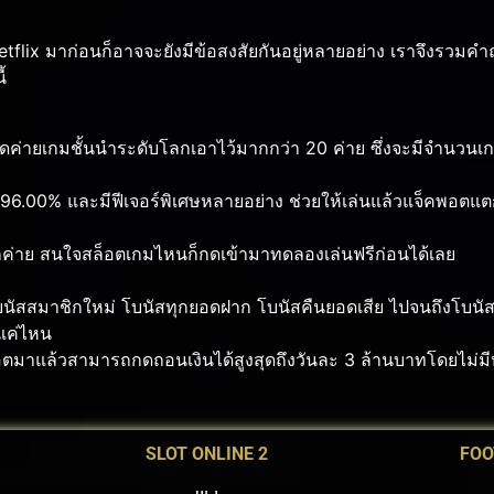
บ betflix มาก่อนก็อาจจะยังมีข้อสงสัยกันอยู่หลายอย่าง เราจึงรวมค
้
อดค่ายเกมชั้นนำระดับโลกเอาไว้มากกว่า 20 ค่าย ซึ่งจะมีจำนวน
่า 96.00% และมีฟีเจอร์พิเศษหลายอย่าง ช่วยให้เล่นแล้วแจ็คพอตแต
กค่าย สนใจสล็อตเกมไหนก็กดเข้ามาทดลองเล่นฟรีก่อนได้เลย
บนัสสมาชิกใหม่ โบนัสทุกยอดฝาก โบนัสคืนยอดเสีย ไปจนถึงโบนัสฟ
กแค่ไหน
ตมาแล้วสามารถกดถอนเงินได้สูงสุดถึงวันละ 3 ล้านบาทโดยไม่มี
SLOT ONLINE 2
FOO