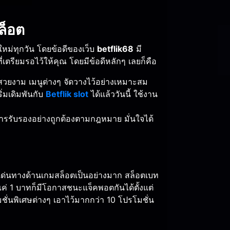
ล็อต
ใหม่ทุกวัน โดยข้อดีของเว็บ
betflik
68
มี
ตรียมรอไว้ให้คุณ โดยมีข้อดีหลักๆ เลยก็คือ
้สวยงาม เมนูต่างๆ จัดวางไว้อย่างเหมาะสม
่มเดิมพันกับ
Betflik slot
ได้แล้ววันนี้ ใช้งาน
นการรับรองอย่างถูกต้องตามกฎหมาย มั่นใจได้
่โดดเด่นทางด้านเกมสล็อตเป็นอย่างมาก สล็อตเบท
ค่ 1 บาทก็มีโอกาสชนะแจ็คพอตกันได้ตั้งแต่
ชั่นพิเศษต่างๆ เอาไว้มากกว่า 10 โปรโมชั่น