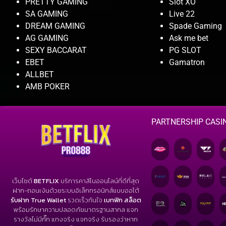
PRETTY GAMING
Slot XO
SA GAMING
Live 22
DREAM GAMING
Spade Gaming
AG GAMING
Ask me bet
SEXY BACCARAT
PG SLOT
EBET
Gamatron
ALLBET
AMB POKER
PARTNERSHIP CASI
เว็บไซต์
BETFLIX
บริการคาสิโนออนไลน์ที่ดีที่สุด
ฝาก-ถอนเงินด้วยระบบอิเล็กทรอนิกส์แบบออโต้
รับฝาก True Wallet
รวดเร็วทันใจ
เบทฟิก สล็อต
พร้อมรักษาความปลอดภัยมาตรฐานสากล แจก
รางวัลไม่มีกั๊ก แทงจริง แจกจริง รับรองว่าหาก