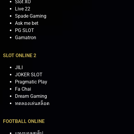
Slot XO
Live 22
Spade Gaming
Ask me bet
PG SLOT
Gamatron
SLOT ONLINE 2
JILI
JOKER SLOT
Pragmatic Play
Fa Chai
Dream Gaming
ทดลองเล่นสล็อต
FOOTBALL ONLINE
แทงบอลสเต็ป