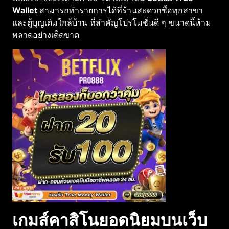
Wallet
สามารถทำรายการได้ที่ร้านสะดวกซื้อทุกสาขา
และตู้บุญเติมใกล้บ้าน ที่สำคัญโปรโมชั่นดี ๆ ขนาดนี้ห้าม
พลาดอย่างเด็ดขาด
เกมส์คาสิโนยอดนิยมบนเว็บ