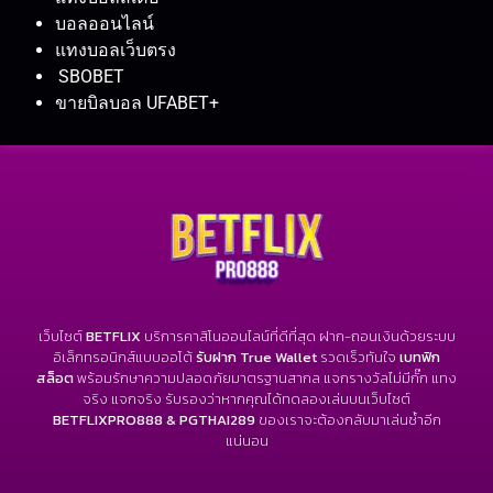
บอลออนไลน์
แทงบอลเว็บตรง
SBOBET
ขายบิลบอล UFABET+
เว็บไซต์
BETFLIX
บริการคาสิโนออนไลน์ที่ดีที่สุด ฝาก-ถอนเงินด้วยระบบ
อิเล็กทรอนิกส์แบบออโต้
รับฝาก True Wallet
รวดเร็วทันใจ
เบทฟิก
สล็อต
พร้อมรักษาความปลอดภัยมาตรฐานสากล แจกรางวัลไม่มีกั๊ก แทง
จริง แจกจริง รับรองว่าหากคุณได้ทดลองเล่นบนเว็บไซต์
BETFLIXPRO888 & PGTHAI289
ของเราจะต้องกลับมาเล่นซ้ำอีก
แน่นอน