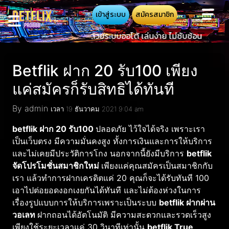
เข้าสู่ระบบ
สมัครสมาชิก
BETF
Betflik ฝาก 20 รับ100 เพียง
แค่สมัครก็รับสิทธิได้ทันที
By admin
เวลา 19 ธันวาคม 2021 9:04 am
betflik ฝาก 20 รับ100
ปลอดภัย ไว้ใจได้จริง เพราะเรา
เป็นเว็บตรง มีความมั่นคงสูง ทั้งการเงินและการให้บริการ
และไม่เคยมีประวัติการโกง นอกจากนี้ยังมีบริการ
betflik
จัดโปรโมชั่นสมาชิกใหม่
เพียงแค่คุณสมัครเป็นสมาชิกกับ
เรา แล้วทำการฝากเครดิตแค่ 20 คุณก็จะได้รับทันที 100
เอาไปต่อยอดงอกเงยกันได้ทันที และไม่ต้องห่วงในการ
เรื่องรูปแบบการให้บริการเพราะเป็นระบบ
betflik ฝากผ่าน
วอเลท
ฝากถอนได้อัตโนมัติ มีความสะดวกและรวดเร็วสูง
เพียงใช้ระยะเวลาแค่ 30 วินาทีเท่านั้น
betflik True