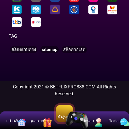
TAG
สล็อตเว็บตรง
sitemap
สล็อตวอเลท
Copyright 2021 © BETFLIXPRO888.COM All Rights
Reserved.
เข้าสู่ระบบ
หน้าหลัก
ดูบอล+หนัง
สมัครสมาชิก
ติดต่อเรา