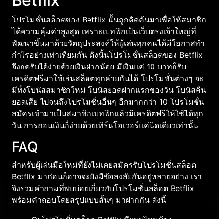
Betflix
โปรโมชั่นสล็อตของ Betflix นั้นถูกคิดค้นมาเพื่อให้สมาชิก
ได้ความคุ้มค่าสูงสุด เพราะเบทฟิกเป็นเว็บตรงเจ้าใหญ่ที่
พัฒนาขึ้นมาด้วยวัตถุประสงค์ให้ผู้เล่นทุกคนได้มีโอกาสทำ
กำไรอย่างเท่าเทียมกัน ดังนั้นโปรโมชั่นสล็อตของ Betflix
จึงกดรับได้ง่ายด้วยเงินฝากน้อย มีเงินแค่ 10 บาทก็รับ
เครดิตฟรีมาใช้เล่นสล็อตทุกค่ายกันได้ โปรโมชั่นต่างๆ จะ
มีทั้งโบนัสสมาชิกใหม่ โบนัสยอดฝากแรกของวัน โบนัสคืน
ยอดเสีย ไปจนถึงโปรโมชั่นอื่นๆ อีกมากกว่า 10 โปรโมชั่น
สมัครเข้ามาเป็นสมาชิกเบทฟิกแล้วมีเครดิตฟรีให้ใช้ได้ทุก
วัน การถอนเงินก็ง่ายด้วยเทิร์นโอเวอร์แค่นิดเดียวเท่านั้น
FAQ
สำหรับผู้เล่นมือใหม่ที่ยังไม่เคยสมัครรับโปรโมชั่นสล็อต
Betflix มาก่อนก็อาจจะยังมีข้อสงสัยกันอยู่หลายอย่าง เรา
จึงรวมคำถามที่พบบ่อยเกี่ยวกับโปรโมชั่นสล็อต Betflix
พร้อมคำตอบโดยสรุปแบบสั้นๆ มาฝากกัน ดังนี้