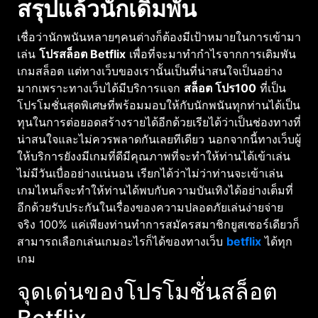
สรุปแล้วนักเดิมพัน
เชื่อว่านักพนันหลายๆคนต่างก็ต้องมีเป้าหมายในการเข้ามา
เล่น
โปรสล็อต Betflix
เพื่อที่จะมาทำกำไรจากการเดิมพัน
เกมสล็อต แต่ทางเว็บของเรานั้นเป็นที่น่าสนใจเป็นอย่าง
มากเพราะทางเว็บได้มีบริการแจก
สล็อต โปร100
ที่เป็น
โปรโมชั่นสุดพิเศษที่พร้อมมอบให้กับนักพนันทุกท่านได้เป็น
ทุนในการต่อยอดสร้างรายได้อีกด้วยเรียได้ว่าเป็นช่องทางที่
น่าสนใจและไม่ควรพลาดกันเลยทีเดียว นอกจากนี้ทางเว็บผู้
ให้บริการยังงมีเกมที่ดีมีคุณภาพที่จะทำให้ท่านได้เข้าเล่น
ไม่มีวันเบื่ออย่างแน่นอน เรียกได้ว่าไม่ว่าท่านจะเข้าเล่น
เกมไหนก็จะทำให้ท่านได้พบกับความบันเทิงได้อย่างเต็มที่
อีกด้วยรับประกันในเรื่องของความปลอดภัยเล่นง่ายจ่าย
จริง 100% แค่เพียงท่านทำการสมัครสมาชิกยูสเซอร์เดียวก็
สามารถเลือกเล่นเกมอะไรก็ได้ของทางเว็บ
betflix
ได้ทุก
เกม
จุดเด่นของโปรโมชั่นสล็อต