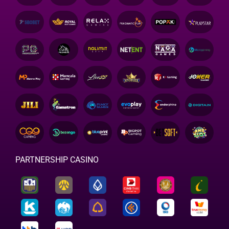
PARTNERSHIP CASINO