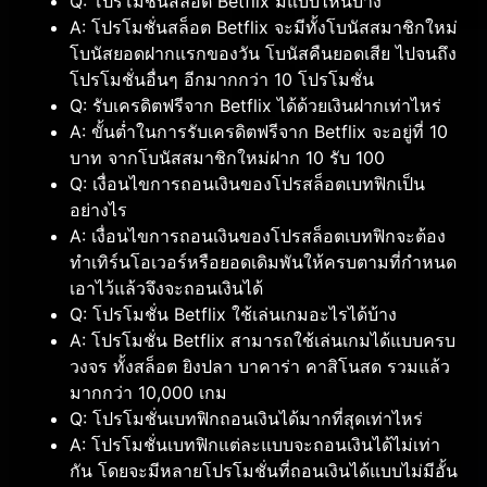
Q: โปรโมชั่นสล็อต Betflix มีแบบไหนบ้าง
A: โปรโมชั่นสล็อต Betflix จะมีทั้งโบนัสสมาชิกใหม่
โบนัสยอดฝากแรกของวัน โบนัสคืนยอดเสีย ไปจนถึง
โปรโมชั่นอื่นๆ อีกมากกว่า 10 โปรโมชั่น
Q: รับเครดิตฟรีจาก Betflix ได้ด้วยเงินฝากเท่าไหร่
A: ขั้นต่ำในการรับเครดิตฟรีจาก Betflix จะอยู่ที่ 10
บาท จากโบนัสสมาชิกใหม่ฝาก 10 รับ 100
Q: เงื่อนไขการถอนเงินของโปรสล็อตเบทฟิกเป็น
อย่างไร
A: เงื่อนไขการถอนเงินของโปรสล็อตเบทฟิกจะต้อง
ทำเทิร์นโอเวอร์หรือยอดเดิมพันให้ครบตามที่กำหนด
เอาไว้แล้วจึงจะถอนเงินได้
Q: โปรโมชั่น Betflix ใช้เล่นเกมอะไรได้บ้าง
A: โปรโมชั่น Betflix สามารถใช้เล่นเกมได้แบบครบ
วงจร ทั้งสล็อต ยิงปลา บาคาร่า คาสิโนสด รวมแล้ว
มากกว่า 10,000 เกม
Q: โปรโมชั่นเบทฟิกถอนเงินได้มากที่สุดเท่าไหร่
A: โปรโมชั่นเบทฟิกแต่ละแบบจะถอนเงินได้ไม่เท่า
กัน โดยจะมีหลายโปรโมชั่นที่ถอนเงินได้แบบไม่มีอั้น