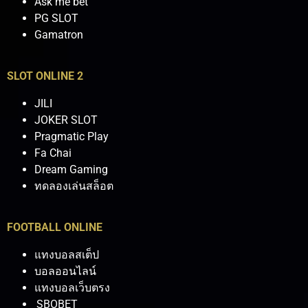
Ask me bet
PG SLOT
Gamatron
SLOT ONLINE 2
JILI
JOKER SLOT
Pragmatic Play
Fa Chai
Dream Gaming
ทดลองเล่นสล็อต
FOOTBALL ONLINE
แทงบอลสเต็ป
บอลออนไลน์
แทงบอลเว็บตรง
SBOBET