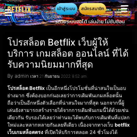
เข้าสู่ระบบ
สมัครสมาชิก
BET
โปรสล็อต Betflix เว็บผู้ให้
บริการ เกมสล็อต ออนไลน์ ที่ได้
รับความนิยมมากที่สุด
By admin
เวลา 21 กันยายน 2022 8:52 am
โปรสล็อต Betflix
เป็นอีกหนึ่งโปรโมชั่นที่น่าสนใจเป็นอบ
ย่างมาก ซึ่งต้องบอกก่นอเลยว่าการเดิมพันเกมสล็อตนั้น
ถือว่าเป็นอีกหนึ่งตัวเลือกที่น่าสนใจมากที่สุด นอกจากนี้ผู้
เล่นยังสามารถสร้างรายได้จากการเดิมพันเกมนี้ได้ด้วยเช่น
เดียวกัน รับรองได้เลยว่าท่านจะได้พบกับการเดิมพันที่แปลก
ใหม่และหลากหลายกันเลยทีเดียว เนื่องจากทางเว็บ
betflix
เว็บเกมสล็อตตรง
ที่เปิดให้บริการตลอด 24 ชั่วโมงได้