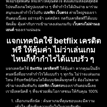
ฟีเจอร์สุดพิเศษ ที่จะทำให้คุณติดใจ ตั้งแต่เกมสล็อตสุดฮิต
ไปจนถึงเกมไพ่รูปแบบต่าง ๆ ที่ทำกำไรได้เงินง่าย มาร่วม
สนุกและทำกำไรไปกับ
เบทฟิก เว็บตรง
ค่ายใหญ่ของเรา
กันตอนนี้เลย อย่ารอช้า แค่สมัคร กดรับเครดิตฟรีได้แบบ
จัดเต็ม คุ้มค่ากับการเข้ามาลงเล่นเกมกับ
เว็บตรงไม่ผ่านเอ
เยนต์
ของเราแน่นอน
แจกเทคนิคใช้ betflix เครดิต
ฟรี ให้คุ้มค่า ไม่ว่าเล่นเกม
ไหนก็ทำกำไรได้แบบรัว ๆ
แจกเทคนิคใช้
Betflix
เครดิตฟรี
ให้คุ้มค่า หากคุณเป็นอีก
คนหนึ่งที่อยากทำกำไรได้แบบรัว ๆ ทุกวัน ไม่ว่าจะเล่นเกม
ไหน
ก็รับทรัพย์ก้อนโตได้แบบจัดเต็มทุกครั้ง ต้องไม่พลาด
เข้ามาลงเดิมพันกับ
เบทฟิก เว็บตรง
ของเรากันตอนนี้เลย
เรามีเทคนิคดี ๆ ที่จะช่วยเพิ่มโอกาสชนะให้กับคุณ
100%
เลือกเกมที่ถนัด : ค้นหาเกมที่คุณชอบและมีความ
เข้าใจ เพื่อเพิ่มความมั่นใจในการเดิมพัน