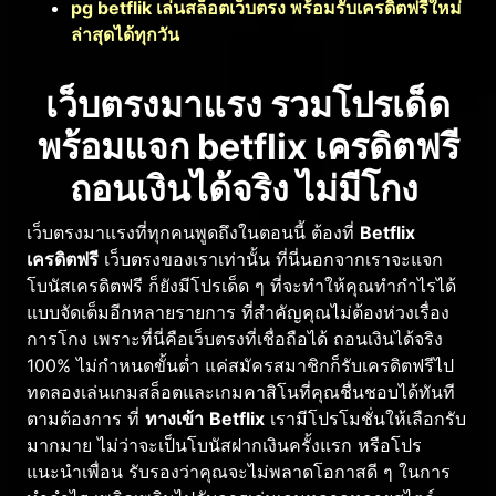
pg betflik เล่นสล็อตเว็บตรง พร้อมรับเครดิตฟรีใหม่
ล่าสุดได้ทุกวัน
เว็บตรงมาแรง รวมโปรเด็ด
พร้อมแจก betflix เครดิตฟรี
ถอนเงินได้จริง ไม่มีโกง
เว็บตรงมาแรงที่ทุกคนพูดถึงในตอนนี้ ต้องที่
Betflix
เครดิตฟรี
เว็บตรงของเราเท่านั้น ที่นี่นอกจากเราจะแจก
โบนัสเครดิตฟรี ก็ยังมีโปรเด็ด ๆ ที่จะทำให้คุณทำกำไรได้
แบบจัดเต็มอีกหลายรายการ ที่สำคัญคุณไม่ต้องห่วงเรื่อง
การโกง เพราะที่นี่คือเว็บตรงที่เชื่อถือได้ ถอนเงินได้จริง
100% ไม่กำหนดขั้นต่ำ แค่สมัครสมาชิกก็รับเครดิตฟรีไป
ทดลองเล่นเกมสล็อตและเกมคาสิโนที่คุณชื่นชอบได้ทันที
ตามต้องการ
ที่
ทางเข้า
Betflix
เรามีโปรโมชั่นให้เลือกรับ
มากมาย ไม่ว่าจะเป็นโบนัสฝากเงินครั้งแรก หรือโปร
แนะนำเพื่อน รับรองว่าคุณจะไม่พลาดโอกาสดี ๆ ในการ