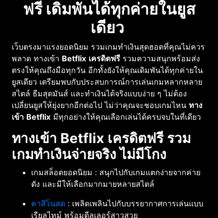
ฟรี เดิมพันได้ทุกค่ายในยูส
เดียว
เว็บตรงมาแรงยอดนิยม รวมเกมทำเงินสุดฮอตที่คุณไม่ควร
พลาด ทางเข้า
Betflix
เครดิตฟรี
รวมความสนุกพร้อมส่ง
ตรงให้คุณถึงมือทุกวัน อีกทั้งยังให้คุณเดิมพันได้ทุกค่ายใน
ยูสเดียว เตรียมพบกับประสบการณ์การเล่นเกมหลากหลาย
สไตล์
ธีมสุดมันส์ และทำเงินได้จริงแบบง่าย ๆ ไม่ต้อง
เปลี่ยนยูสให้ยุ่งยากอีกต่อไป ไม่ว่าคุณจะชอบเกมไหน
ทาง
เข้า
Betflix
มีทุกอย่างให้คุณเลือกเล่นได้ครบจบในที่เดียว
ทางเข้า Betflix เครดิตฟรี รวม
เกมทำเงินจ่ายจริง ไม่มีโกง
เกมสล็อตยอดนิยม : สนุกไปกับเกมแตกง่ายจากค่าย
ดัง และมีให้เลือกมากมายหลายสไตล์
คาสิโนสด
: เพลิดเพลินไปกับบรรยากาศการเล่นแบบ
เรียลไทม์ พร้อมดีลเลอร์สาวสวย