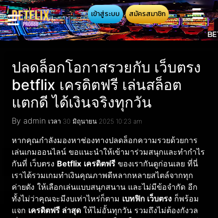
เข้าสู่ระบบ
สมัครสมาชิก
BETFLIX เว็บ
ปลดล็อกโอกาสรวยกับ เว็บตรง
betflix เครดิตฟรี เล่นสล็อต
แตกดี ได้เงินจริงทุกวัน
By admin
เวลา 30 มิถุนายน 2025 10:23 am
หากคุณกำลังมองหาช่องทางปลดล็อกความรวยด้วยการ
เล่นเกมออนไลน์ ขอแนะนำให้เข้ามาร่วมสนุกและทำกำไร
กันที่ เว็บตรง
Betflix
เครดิตฟรี
ของเรากันดูก่อนเลย ที่นี่
เราได้รวมเกมทำเงินคุณภาพดีหลากหลายสไตล์จากทุก
ค่ายดัง ให้เลือกเล่นแบบสนุกสนาน และไม่มีข้อจำกัด อีก
ทั้งไม่ว่าคุณจะมีงบเท่าไหร่ก็ตาม
เบทฟิก เว็บตรง
ก็พร้อม
แจก
เครดิตฟรี ล่าสุด
ให้ไม่อั้นทุกวัน รวมถึงไม่ต้องกังวล