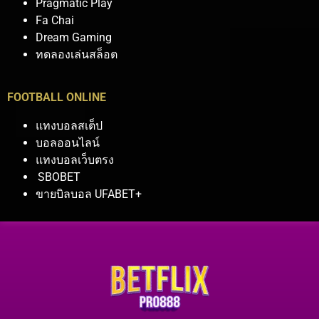
Pragmatic Play
Fa Chai
Dream Gaming
ทดลองเล่นสล็อต
FOOTBALL ONLINE
แทงบอลสเต็ป
บอลออนไลน์
แทงบอลเว็บตรง
SBOBET
ขายบิลบอล UFABET+