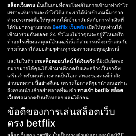
สล็อตเว็บตรง
นั้นเป็นเกมที่ตอบโจทย์ในการเข้ามาทำกำไร
เพราะเล่นง่ายและกำไรได้เยอะเราได้นำเข้าเกมนี้มาจาก
ต่างประเทศเพื่อให้ทุกท่านได้เข้ามาสัมผัสกับการทำเงินที่
ได้รับมาตรฐานสากล
Betflix
เว็บหลัก
เปิดให้ทุกท่านได้
เข้ามาร่วมกันตลอด 24 ชั่วโมงไม่ว่าคุณจะอยู่ที่ไหนหรือ
ทำอะไรเพียงแค่คุณมีอินเตอร์เน็ตก็สามารถที่จะเข้าเล่นกับ
ทางเว็บเราได้แบบง่ายๆผ่านทุกช่องทางและทุกอุปกรณ์
และไปในตัว
เกมสล็อตออนไลน์ ได้เงินจริง
นี้ยังมีแจ็คพอ
ตมากมายให้คุณได้เข้ามาเพื่อกดรับและสร้างเป็นอาชีพ
เสริมสำหรับคนที่ว่างงานเป็นโอกาสทองของคนที่กำลัง
อ่านบทความนี้อย่างดีเลย เพราะโอกาสดีๆมานำเสนอท่าน
ถึงตรงหน้าแล้วอย่าพลาดที่จะเข้า
ทางเข้า betflix สล็อต
เว็บตรง
มากดรับหรือทดลองเล่นได้ก่อน
ข้อดีของการเล่นสล็อตเว็บ
ตรง betflix
สล็อตเว็บตรง betflix นั้นเป็นทางเข้าเล่นเกมออนไลน์ที่มี