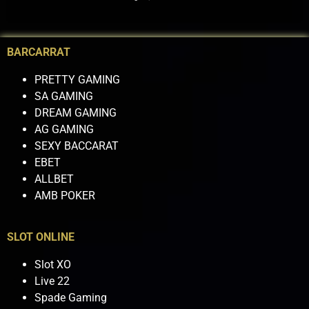
BARCARRAT
PRETTY GAMING
SA GAMING
DREAM GAMING
AG GAMING
SEXY BACCARAT
EBET
ALLBET
AMB POKER
SLOT ONLINE
Slot XO
Live 22
Spade Gaming