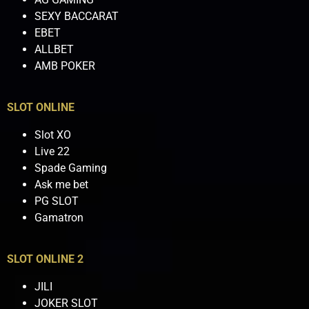
SEXY BACCARAT
EBET
ALLBET
AMB POKER
SLOT ONLINE
Slot XO
Live 22
Spade Gaming
Ask me bet
PG SLOT
Gamatron
SLOT ONLINE 2
JILI
JOKER SLOT