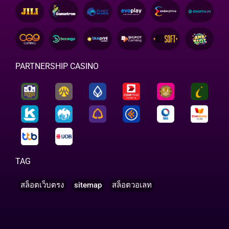
PARTNERSHIP CASINO
TAG
สล็อตเว็บตรง
sitemap
สล็อตวอเลท