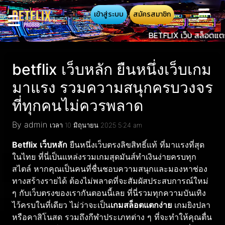
เข้าสู่ระบบ
สมัครสมาชิก
BETFLIX เว็บ สล็อตแตกง่าย ที่ให้
betflix เว็บหลัก ยืนหนึ่งเว็บเกม
มาแรง รวมความสนุกครบวงจร
ที่ทุกคนไม่ควรพลาด
By admin
เวลา 10 มิถุนายน 2025 5:24 am
Betflix
เว็บหลัก
ยืนหนึ่งเว็บตรงลิขสิทธิ์แท้ ที่มาแรงที่สุด
ในไทย
ที่นี่เป็นแหล่งรวมเกมสุดมันส์ทำเงินง่ายครบทุก
สไตล์ หากคุณเป็นคนที่ชื่นชอบความสนุกและมองหาช่อง
ทางสร้างรายได้ ต้องไม่พลาดที่จะสัมผัสประสบการณ์ใหม่
ๆ กับเว็บตรงของเรากันตอนนี้เลย ที่นี่รวมทุกความบันเทิง
ไว้ครบในที่เดียว ไม่ว่าจะเป็น
เกมสล็อตแตกง่าย
เกมยิงปลา
หรือคาสิโนสด รวมถึงกีฬาประเภทต่าง ๆ ที่จะทำให้คุณตื่น