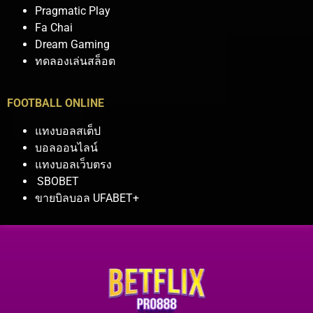
Pragmatic Play
Fa Chai
Dream Gaming
ทดลองเล่นสล็อต
FOOTBALL ONLINE
แทงบอลสเต็ป
บอลออนไลน์
แทงบอลเว็บตรง
SBOBET
ขายบิลบอล UFABET+