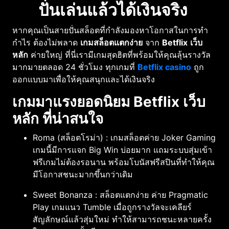
ปั่นเล่นแล้วได้เงินจริง
หากคุณเป็นสายปั่นสล็อตที่กำลังมองหาโอกาสในการทำ
กำไร ต้องไม่พลาด
เกมสล็อตแตกง่าย
จาก
Betflix
เว็บ
หลัก
ค่ายใหญ่ ที่นี่เรามีเกมสุดฮิตที่พร้อมให้คุณลุ้นรางวัล
มากมายตลอด 24 ชั่วโมง ทุกเกมที่
Betflix casino
ถูก
ออกแบบมาเพื่อให้คุณสนุกและได้เงินจริง
เกมมาแรงยอดนิยม Betflix เว็บ
หลัก ที่น่าสนใจ
Roma (
สล็อตโรม่า) : เกมสล็อตค่าย
Joker Gaming
เกมนี้มีการแจก
Big Win
บ่อยมาก แถมระบบสุ่มเข้า
ฟรีเกมไม่ต้องรอนาน พร้อมโบนัสฟรีสปินที่ทำให้คุณ
มีโอกาสชนะมากขึ้นกว่าเดิม
Sweet Bonanza
: สล็อตแตกง่าย ค่าย
Pragmatic
Play
เกมแนว
Tumble
เมื่อถูกรางวัลจะเคลียร์
สัญลักษณ์แล้วสุ่มใหม่ ทำให้สามารถชนะหลายครั้ง