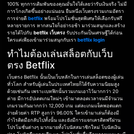
100%
ทุกการเดิมพันของคุณมั่นใจได้เลยว่ารับเงินจริง ไม่มี
การโกงเกิดขึ้นอย่างแน่นอน ยืนหนึ่งเว็บตรงรวมเกมอัตรา
การจ่ายดี
betflix
พร้อมโปรโมชั่นสุดพิเศษให้เลือกรับฟรี
หลายรายการ หากสนใจก็อย่ารอช้า มาร่วมสนุกและสร้าง
รายได้ไปกับ
betflix
เว็บตรง
รับประกันเป็นเศรษฐีได้ก่อน
ใครแค่เพียงเข้ามาร่วมสนุกกับเรา
betflix login
ทำไมต้องเล่นสล็อตกับเว็บ
ตรง Betflix
เว็บตรง Betflix นั้นเป็นเว็บหลักในการเล่นสล็อตของผู้เล่น
ทั่วโลก สำหรับผู้เล่นในประเทศไทยก็ได้รับความนิยมสูง
ด้วยเช่นกัน เพราะเบทฟิกนั้นรวมเกมเอาไว้มากกว่า 20
ค่าย มีการอัปเดตเกมใหม่ๆ เข้ามาตลอดเวลาจนมีจำนวน
เกมรวมกันมากกว่า 12,000 เกม แต่ละเกมแจ็คพอตแตก
ง่ายด้วยค่า RTP สูงกว่า 96.00% ใครเข้ามาเล่นก็ต้องมี
กำไรติดมือกลับไปทั้งนั้น และยังมีการแจกเครดิตฟรีผ่าน
โปรโมชั่นต่างๆ มากมายทั้งโบนัสสมาชิกใหม่ โบนัสเงิน