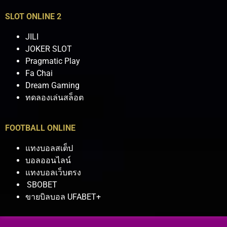
SLOT ONLINE 2
JILI
JOKER SLOT
Pragmatic Play
Fa Chai
Dream Gaming
ทดลองเล่นสล็อต
FOOTBALL ONLINE
แทงบอลสเต็ป
บอลออนไลน์
แทงบอลเว็บตรง
SBOBET
ขายบิลบอล UFABET+