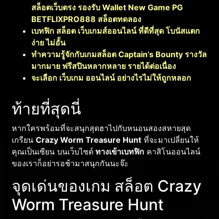
สล็อตเว็บตรง รองรับ Wallet New Game PG
BETFLIXPRO888 สล็อตทดลอง
เบทฟิก สล็อต เว็บเกมส์ออนไลน์ ที่ดีที่สุด โบนัสแตก
ง่าย ไม่อั้น
ทำความรู้จักกับเกมสล็อต Captain’s Bounty รางวัล
มากมาย ฟรีสปินหลากหลาย รายได้ต่อเนื่อง
จะเลือก เว็บเกม ออนไลน์ อย่างไรไม่ให้ถูกหลอก
ท้ายที่สุดนี่
หากใครพร้อมที่จะสนุกสุดฮาไปกับหนอนสองสหายสุด
เกรียน
Crazy Worm Treasure Hunt
ที่จะมาเปลี่ยนให้
คุณเป็นเซียน บนเว็บไซต์
ทางเข้าเบทฟิก
คาสิโนออนไลน์
ของเราก็อย่ารอช้ามาสนุกกันนะจ๊ะ
จุดเด่นของเกม สล็อต Crazy
Worm Treasure Hunt