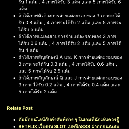
รับ 1 แต้ม , 4 ภาพได้รับ 3 แต้ม ,และ 5 ภาพได้รับ 6
แต้ม
ถ้าได้ภาพตัวด้วงการจ่ายแต่ละรอบของ 3 ภาพจะได้
รับ 0.8 แต้ม , 4 ภาพจะได้รับ 2 แต้ม ,และ 5 ภาพจะ
ได้รับ 5 แต้ม
ถ้าได้ภาพแมลงสาบการจ่ายแต่ละรอบของ 3 ภาพ
ได้รับ 0.6 แต้ม , 4 ภาพได้รับ 2 แต้ม ,และ 5 ภาพได้
รับ 4 แต้ม
ถ้าได้ภาพสัญลักษณ์ A และ K การจ่ายแต่ละรอบของ
3 ภาพ จะได้รับ 0.3 แต้ม , 4 ภาพได้รับ 0.6 แต้ม ,
และ 5 ภาพได้รับ 2.5 แต้ม
ถ้าได้ภาพสัญลักษณ์ Q และ J การจ่ายแต่ละรอบของ
3 ภาพ ได้รับ 0.2 แต้ม , 4 ภาพได้รับ 0.4 แต้ม ,และ
5 ภาพได้รับ 2 แต้ม
Relate Post
ดัมมี่ออนไลน์กับคำศัพท์ต่าง ๆ ในเกมที่นักเล่นควรรู้
BETFLIX เว็บตรง SLOT เบทฟิก888 ฝากถอนAuto