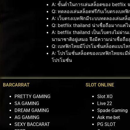
A: ขั้นต่ำในการเล่นสล็อตของ betflix 
Q: ทดลองเล่นสล็อตฟรีกับเว็บตรงเบทฟิ
A: เว็บตรงเบทฟิกมีระบบทดลองเล่นสล็อ
Q: betflix thailand น่าเชื่อถือมากแค่
A: betflix thailand เป็นเว็บตรงไม่ผ่า
นานาชาติอยู่เสมอ จึงมีความน่าเชื่อถือสู
Q: เบทฟิกไทยมีโปรโมชั่นสล็อตแบบไห
A: โปรโมชั่นสล็อตของเบทฟิกไทยจะมีทั
โปรโมชั่น
BARCARRAT
SLOT ONLINE
PRETTY GAMING
Slot XO
SA GAMING
Live 22
DREAM GAMING
Spade Gaming
AG GAMING
Ask me bet
SEXY BACCARAT
PG SLOT