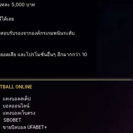
่เบทละ 5,000 บาท
ีได้เลย
รตรวจสอบรับรองจากองค์กรเกมพนันระดับ
ยอดเสีย และโปรโมชั่นอื่นๆ อีกมากกว่า 10
TBALL ONLINE
แทงบอลสเต็ป
บอลออนไลน์
แทงบอลเว็บตรง
SBOBET
ขายบิลบอล UFABET+