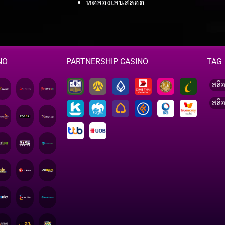
ทดลองเล่นสล็อต
NO
PARTNERSHIP CASINO
TAG
สล็
สล็