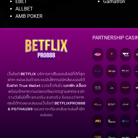
EBET
Gamatron
ALLBET
AMB POKER
PARTNERSHIP CASI
เว็บไซต์
BETFLIX
บริการคาสิโนออนไลน์ที่ดีที่สุด
ฝาก-ถอนเงินด้วยระบบอิเล็กทรอนิกส์แบบออโต้
รับฝาก True Wallet
รวดเร็วทันใจ
เบทฟิก สล็อต
พร้อมรักษาความปลอดภัยมาตรฐานสากล แจก
รางวัลไม่มีกั๊ก แทงจริง แจกจริง รับรองว่าหาก
คุณได้ทดลองเล่นบนเว็บไซต์
BETFLIXPRO888
& PGTHAI289
ของเราจะต้องกลับมาเล่นซ้ำอีก
แน่นอน