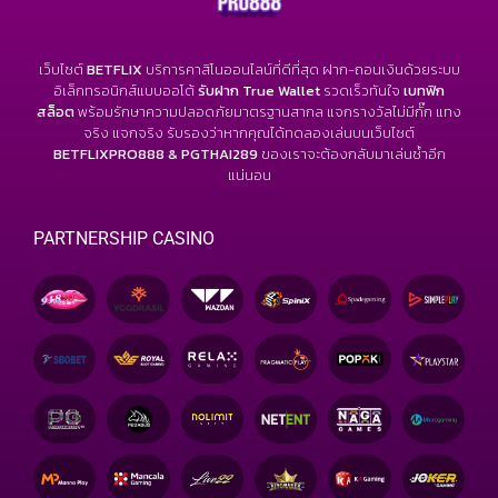
เว็บไซต์
BETFLIX
บริการคาสิโนออนไลน์ที่ดีที่สุด ฝาก-ถอนเงินด้วยระบบ
อิเล็กทรอนิกส์แบบออโต้
รับฝาก True Wallet
รวดเร็วทันใจ
เบทฟิก
สล็อต
พร้อมรักษาความปลอดภัยมาตรฐานสากล แจกรางวัลไม่มีกั๊ก แทง
จริง แจกจริง รับรองว่าหากคุณได้ทดลองเล่นบนเว็บไซต์
BETFLIXPRO888 & PGTHAI289
ของเราจะต้องกลับมาเล่นซ้ำอีก
แน่นอน
PARTNERSHIP CASINO