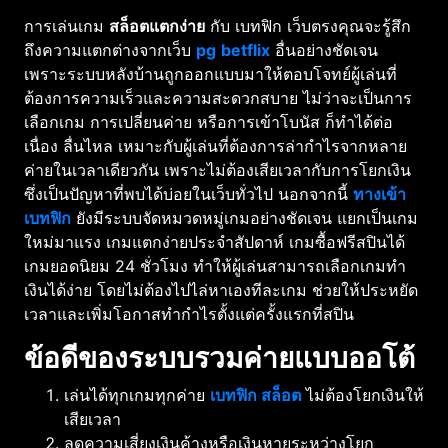
การเล่นเกม
สล็อตแตกง่าย
กับ
เบทฟิก
เว็บตรงคุณจะรู้สึก
ถึงความแตกต่างจากเว็บ
pg
betflix
อื่นอย่างชัดเจน
เพราะระบบหลังบ้านถูกออกแบบมาให้ตอบโจทย์ผู้เล่นที่
ต้องการความเร็วและความสะดวกสบาย ไม่ว่าจะเป็นการ
เลือกเกม การเปลี่ยนค่าย หรือการเข้าโบนัส ก็ทำได้ต่อ
เนื่อง ลื่นไหล เหมาะกับผู้เล่นที่ต้องการล่ากำไรจากหลาย
ค่ายในเวลาเดียวกัน เพราะไม่ต้องเสียเวลากับการโยกเงิน
ซึ่งเป็นปัญหาที่พบได้บ่อยในเว็บทั่วไป
นอกจากนี้
ทางเข้า
เบทฟิก
ยังมีระบบจัดหมวดหมู่เกมอย่างชัดเจน แยกเป็นเกม
ใหม่มาแรง
เกมแตกง่ายประจำสัปดาห์
เกมซื้อฟรีสปินได้
เกมยอดนิยม 24 ชั่วโมง ทำให้ผู้เล่นสามารถเลือกเกมทำ
เงินได้ง่าย โดยไม่ต้องไปไล่หาเองทีละเกม ช่วยให้ประหยัด
เวลาและเพิ่มโอกาสทำกำไรตั้งแต่ครั้งแรกที่สปิน
ข้อดีของระบบรวมค่ายแบบออโต้
เล่นได้ทุกเกมทุกค่าย
เบทฟิก สล็อต
ไม่ต้องโยกเงินให้
เสียเวลา
ลดความเสี่ยงเงินค้างหรือเงินหายระหว่างโยก