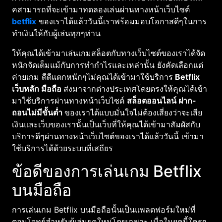
คสามารถที่จะเข้ามาทดลองเล่นผ่านทางหน้าเว็บไซต์
betflix
ของเราได้แล้ววันนี้เราพร้อมมอบโอกาสดีๆในการ
ทำเงินให้กับผู้เล่นทุกๆท่าน
ให้คุณได้เข้ามาเล่นเกมสล็อตกับทางเว็บไซต์ของเราได้จัด
หนักจัดเต็มแม้กับการทำกำไรและเหล่านั้น ยังคัดเลือกแต่
ค่ายเกม ดีดีแตกหนักๆไม่คุณได้เข้ามาใช้บริการ
Betflix
เว็บหลัก มือถือ
ส่งมาจากต่างประเทศโดยตรงให้คุณได้เข้า
มาใช้บริการผ่านทางหน้าเว็บไซต์
สล็อตออนไลน์ ฝาก-
ถอนไม่มีขั้นต่ำ
ของเราได้แบบมั่นใจไม่ต้องเสี่ยงว่าจะเสีย
เงินและเว็บของเรานั้นเป็นเว็บที่ให้คุณได้เข้ามาสัมผัสกับ
บริการดีๆผ่านทางหน้าเว็บไซต์ของเราได้แล้ววันนี้ เข้ามา
ใช้บริการได้ด้วยระบบที่เสถียร
ข้อดีของการเล่นเกม Betflix
บนมือถือ
การเล่นเกม Betflix บนมือถือนั้นเป็นแพลตฟอร์มใหม่ที่
ตอบโจทย์สำหรับผู้เล่นยุคใหม่โดยเฉพาะ เมื่อในยุคนี้ใครๆ