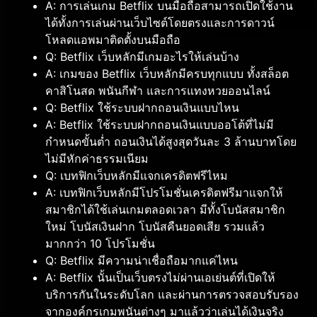
A: การเล่นเกม Betflix บนมือถือสามารถเปิดใช้งาน
ได้ทั้งการเล่นผ่านเว็บไซต์โดยตรงและการดาวน์
โหลดแอพมาติดตั้งบนมือถือ
Q: Betflix เว็บหลักมีเกมอะไรให้เล่นบ้าง
A: เกมของ Betflix เว็บหลักมีครบทุกแบบ ทั้งสล็อต
คาสิโนสด พนันกีฬา และการแทงหวยออนไลน์
Q: Betflix ใช้ระบบฝากถอนเงินแบบไหน
A: Betflix ใช้ระบบฝากถอนเงินแบบออโต้ที่ไม่มี
กำหนดขั้นต่ำ ถอนเงินได้สูงสุดวันละ 3 ล้านบาทโดย
ไม่มีหักค่าธรรมเนียม
Q: เบทฟิกเว็บหลักมีแจกเครดิตฟรีไหม
A: เบทฟิกเว็บหลักมีโปรโมชั่นเครดิตฟรีมาแจกให้
สมาชิกได้ใช้เล่นเกมตลอดเวลา มีทั้งโบนัสสมาชิก
ใหม่ โบนัสเงินฝาก โบนัสคืนยอดเสีย รวมแล้ว
มากกว่า 10 โปรโมชั่น
Q: Betflix มีความน่าเชื่อถือมากแค่ไหน
A: Betflix นั้นเป็นเว็บตรงไม่ผ่านเอเย่นต์ที่เปิดให้
บริการกันในระดับโลก และผ่านการตรวจสอบรับรอง
จากองค์กรเกมพนันต่างๆ มาแล้วว่าเล่นได้เงินจริง