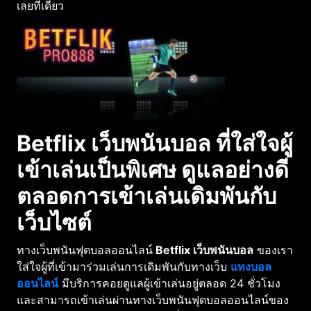
เลยทีเดียว
Betflix เว็บพนันบอล ที่ใส่ใจผู้
เข้าเล่นเป็นพิเศษ ดูแลอย่างดี
ตลอดการเข้าเล่นเดิมพันกับ
เว็บไซต์
ทางเว็บพนันฟุตบอลออนไลน์
Betflix เว็บพนันบอล
ของเรา
ใส่ใจผู้ที่เข้ามาร่วมเล่นการเดิมพันกับทางเว็บ
แทงบอล
ออนไลน์
มีบริการคอยดูแลผู้เข้าเล่นอยู่ตลอด 24 ชั่วโมง
และสามารถเข้าเล่นผ่านทางเว็บพนันฟุตบอลออนไลน์ของ