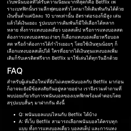
เว็บพนันบอลที่ได้รับความนิยมมากที่สุดก็คือ Betflix เพ
ราะเบทฟิกนั้นรวมลีกฟุตบอลทั่วโลกมาให้เดิมพันกันได้ด้วย
เงินขั้นต่ำแค่บิลละ 10 บาทเท่านั้น อัตราต่อรองก็มีสูง เล่น
แล้วได้เงินเยอะ รูปแบบการเดิมพันก็มีให้เลือกได้หลาก
หลาย ทั้งการแทงบอลเดี่ยว บอลสเต็ป หรือการแทงบอลสด
ต้องการแทงบอลชนะง่ายๆ ก็เลือกแทงบอลเดี่ยวหรือบอล
สด หรือถ้าต้องการได้กำไรเยอะๆ โดยใช้เงินทุนน้อยๆ ก็
เลือกแทงบอลสเต็ปได้ ใครที่อยากได้เงินทุนแทงบอลเพิ่ม
เติมก็รับเครดิตฟรีจาก Betflix มาใช้เล่นได้ทุกวันอีกด้วย
FAQ
สำหรับผู้เล่นมือใหม่ที่ยังไม่เคยพนันบอลกับ Betflix มาก่อน
ก็อาจจะยังมีข้อสงสัยกันอยู่หลายอย่าง เราจึงรวมคำถามที่
พบบ่อยเกี่ยวกับการพนันบอลของเบทฟิกพร้อมคำตอบโดย
สรุปแบบสั้นๆ มาฝากกัน ดังนี้
Q: พนันบอลแบบไหนกับ Betflix ได้บ้าง
A: ที่เว็บ Betflix สามารถเลือกพนันบอลได้ครบทุก
แบบ ทั้งการแทงบอลเดี่ยว บอลสเต็ป และการแทง