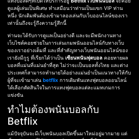
แทงบอลดีๆที่เปิดให้บริการอยู่
Betflix เว็บพนันบอล
จะคอย
ดูแลผู้เล่นเป็นพิเศษ ทำเสมือนว่าท่านเป็นแขก VIP ท่าน
หนึ่ง นักเดิมพันต้องเข้ามาลองเล่นกับเว็บออนไลน์ของเรา
เท่านั้นถึงจะรู้ถึงความรู้สึกนี้
ท่านจะได้รับการดูแลเป็นอย่างดี และจะมีพนักงานทาง
เว็บไซต์คอยช่วยในการเล่นเกมพนันออนไลน์กับทางเว็บ
ของเราอย่างเต็มที่ และที่สำคัญทางเว็บพนันออนไลน์ของ
เรายังมีกูรู ที่เรียกได้ว่าเป็น
เซียนพนันฟุตบอล
คอยทายผล
บอลที่แม่นที่แม่นยำที่สุด ไม่ว่าจะเป็นบอลทั้งไทย และต่าง
ประเทศก็สามารถทำนายได้อย่างแม่นยำเป็นแนวทางให้กับ
ผู้ที่จะเข้ามาเล่น
betflix
การเดิมพันแทงฟุตบอลออนไลน์
ได้เลือกตัดสินใจในการแทงฟุตบอลแต่ละแมทเกมการ
แข่งขัน
ทำไมต้องพนันบอลกับ
Betflix
แม้ปัจจุบันจะมีเว็บพนันบอลเปิดขึ้นมาใหม่อยู่มากมาย แต่