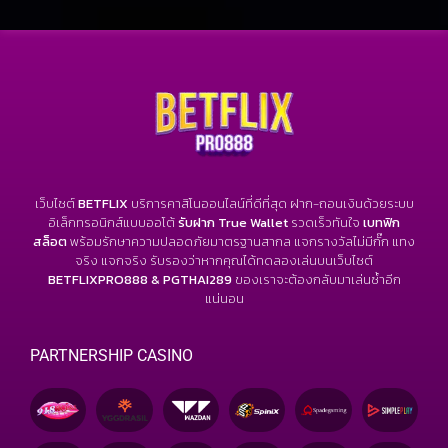
เว็บไซต์
BETFLIX
บริการคาสิโนออนไลน์ที่ดีที่สุด ฝาก-ถอนเงินด้วยระบบ
อิเล็กทรอนิกส์แบบออโต้
รับฝาก True Wallet
รวดเร็วทันใจ
เบทฟิก
สล็อต
พร้อมรักษาความปลอดภัยมาตรฐานสากล แจกรางวัลไม่มีกั๊ก แทง
จริง แจกจริง รับรองว่าหากคุณได้ทดลองเล่นบนเว็บไซต์
BETFLIXPRO888 & PGTHAI289
ของเราจะต้องกลับมาเล่นซ้ำอีก
แน่นอน
PARTNERSHIP CASINO