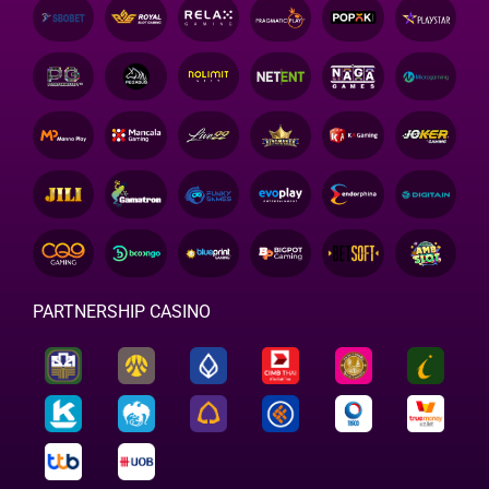
PARTNERSHIP CASINO