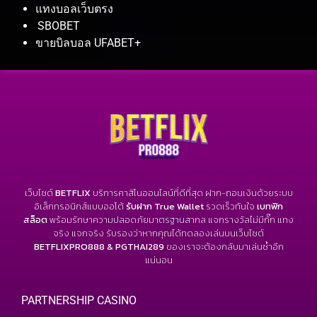
แทงบอลเว็บตรง
SBOBET
ขายบิลบอล UFABET+
เว็บไซต์
BETFLIX
บริการคาสิโนออนไลน์ที่ดีที่สุด ฝาก-ถอนเงินด้วยระบบ
อิเล็กทรอนิกส์แบบออโต้
รับฝาก True Wallet
รวดเร็วทันใจ
เบทฟิก
สล็อต
พร้อมรักษาความปลอดภัยมาตรฐานสากล แจกรางวัลไม่มีกั๊ก แทง
จริง แจกจริง รับรองว่าหากคุณได้ทดลองเล่นบนเว็บไซต์
BETFLIXPRO888 & PGTHAI289
ของเราจะต้องกลับมาเล่นซ้ำอีก
แน่นอน
PARTNERSHIP CASINO