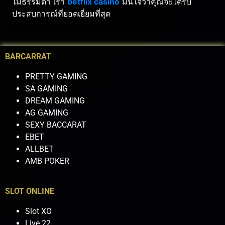
ไม่ธรรมดา เรา
betflix casino
มั่นใจว่าคุณจะได้รับ
ประสบการณ์ที่ยอดเยี่ยมที่สุด
BARCARRAT
PRETTY GAMING
SA GAMING
DREAM GAMING
AG GAMING
SEXY BACCARAT
EBET
ALLBET
AMB POKER
SLOT ONLINE
Slot XO
Live 22