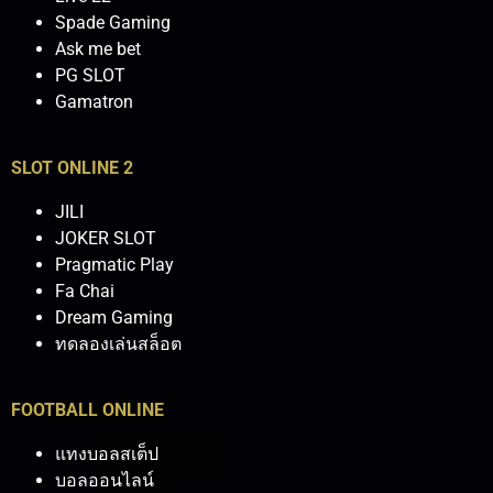
Spade Gaming
Ask me bet
PG SLOT
Gamatron
SLOT ONLINE 2
JILI
JOKER SLOT
Pragmatic Play
Fa Chai
Dream Gaming
ทดลองเล่นสล็อต
FOOTBALL ONLINE
แทงบอลสเต็ป
บอลออนไลน์