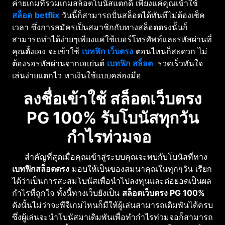
ค่ายเกมที่รวมเกมสล็อตโบนัสแตกดี เพียงแค่คุณเข้าใช้
สล็อต
betflix
วันนี้ก็สามารถปั่นสล็อตได้ทันทีไม่ต้องเช็ค
เวลา ซึ่งการสมัครเป็นสมาชิกกับทางสล็อตตรงนั้นก็
สามารถทำได้ง่ายๆเพียงแค่ใช้เบอร์โทรศัพท์และรหัสผ่านที่
คุณตั้งเอง จะเข้าใช้
เบทฟิก เว็บตรง
ตอนไหนก็สะดวก ไม่
ต้องรอรหัสผ่านจากเอเย่นต์
เบทฟิก สล็อต
รวดเร็วทันใจ
เล่นง่ายแตกไว หาเงินใช้แบบคล่องมือ
ลงชื่อเข้าใช้ สล็อตเว็บตรง
PG 100% รับโบนัสทุกวัน
กำไรท่วมจอ
สำคัญที่สุดเมื่อคุณเข้าสู่ระบบคุณจะพบกับโบนัสที่ทาง
เบทฟิกสล็อตตรง
มอบให้เป็นของสมนาคุณในทุกๆวัน เรียก
ได้ว่าเป็นการสะสมโบนัสเพื่อนำไปลงทุนและต่อยอดเป็นผล
กำไรที่ถูกใจ ทั้งนี้ทางเว็บยังเป็น
สล็อตเว็บตรง
PG 100%
ดังนั้นไม่ว่าจะพีจีเกมไหนก็มีให้ผู้เล่นสามารถเดิมพันได้ครบ
ซึ่งผู้เล่นจะนำโบนัสมาเดิมพันเพื่อทำกำไรท่วมจอก็สามารถ