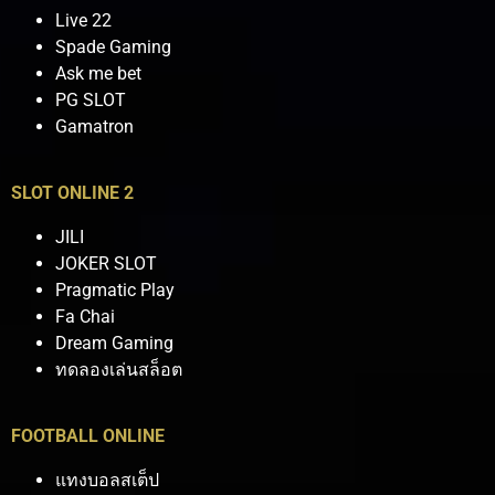
Live 22
Spade Gaming
Ask me bet
PG SLOT
Gamatron
SLOT ONLINE 2
JILI
JOKER SLOT
Pragmatic Play
Fa Chai
Dream Gaming
ทดลองเล่นสล็อต
FOOTBALL ONLINE
แทงบอลสเต็ป