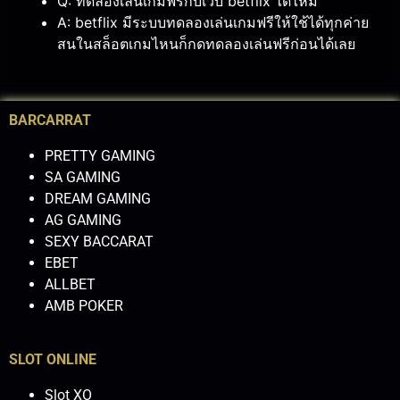
Q: ทดลองเล่นเกมฟรีกับเว็บ betflix ได้ไหม
A: betflix มีระบบทดลองเล่นเกมฟรีให้ใช้ได้ทุกค่าย
สนในสล็อตเกมไหนก็กดทดลองเล่นฟรีก่อนได้เลย
BARCARRAT
PRETTY GAMING
SA GAMING
DREAM GAMING
AG GAMING
SEXY BACCARAT
EBET
ALLBET
AMB POKER
SLOT ONLINE
Slot XO