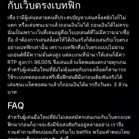
กับเว็บตรงเบทฟิก
เชื่อว่ามีผู้เล่นหลายคนที่ประสบปัญหาเล่นสล็อตยังไงก็ไม่
แตก หรือเล่นชนะมาแล้วถอนเงินไม่ได้ ถอนเงินได้ไม่ครบ
นั่นเป็นเพราะเว็บที่เล่นอยู่คือเว็บเอเย่นต์ที่ไม่มีความน่าเชื่อ
ถือ ถ้าต้องการเล่นสล็อตให้ได้เงินจริงก็ต้องเล่นกับเว็บตรง
อย่างเบทฟิกเท่านั้น เพราะเบทฟิกคือเว็บตรงแบบไม่ผ่าน
เอเย่นต์ที่มีความมั่นคงสูง แต่ละเกมที่นำมาให้เล่นก็มีค่า
RTP สูงกว่า 96.00% จึงเล่นแล้วแจ็คพอตแตกง่ายทุกเกม
สำหรับผู้เล่นมือใหม่ที่ยังไม่คุ้นเคยกับเกมสล็อตก็สามารถ
ใช้ระบบทดลองเล่นฟรีเพื่อฝึกฝนฝีมือก่อนเดิมพันจริงได้
เล่นชนะแจ็คพอตมาแล้วก็ถอนเงินได้มากถึงวันละ 3 ล้าน
บาท
FAQ
สำหรับผู้เล่นมือใหม่ที่ยังไม่เคยสมัครเล่นเกมกับเว็บตรงเบท
ฟิกมาก่อนก็อาจจะยังมีข้อสงสัยกันอยู่หลายอย่าง เราจึง
รวมคำถามที่พบบ่อยเกี่ยวกับเว็บ betflix พร้อมคำตอบโดย