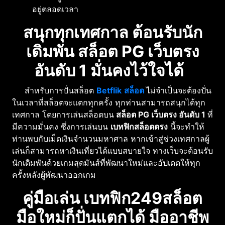
อยู่ตลอดเวลา
สนุกทุกเทศกาล ต้อนรับนัก
เดิมพัน สล็อต PG เว็บตรง
อันดับ 1 มั่นคงไว้ใจได้
สำหรับการปั่นสล็อต
Betflik
สล็อต
ไม่จำเป็นจะต้องปั่น
ในเวลาที่สล็อตจะแตกทุกครั้ง ทุกท่านสามารถสนุกได้ทุก
เทศกาล โดยการเล่นสล็อตบน
สล็อต
PG
เว็บตรง อันดับ 1
ที่
มีความมั่นคง ซึ่งการเล่นบน
เบทฟิกสล็อตตรง
นี้จะทำให้
ท่านพบกับเม็ดเงินจำนวนมหาศาล หากเข้าสู่ช่วงเทศกาลผู้
เล่นก็สามารถหาเงินเที่ยวได้แบบสบายใจ ทางเว็บจะต้อนรับ
นักเดิมพันด้วยเกมสุดมันส์ที่พัฒนาใหม่และอัปเดตให้ทุก
ครั้งหลังผู้พัฒนาออกเกม
คู่มือเล่น เบทฟิก249สล็อต
มือใหม่ก็ปั่นแตกได้ มืออาชีพ