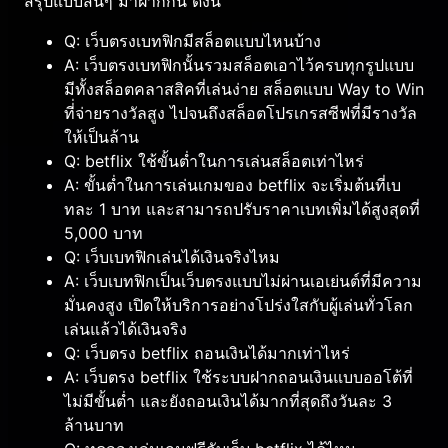
สรุปแบบสั้นๆ มาฝากกัน ดังนี้
Q: เว็บตรงเบทฟิกมีสล็อตแบบไหนบ้าง
A: เว็บตรงเบทฟิกนั้นรวมสล็อตเอาไว้ครบทุกรูปแบบ
มีทั้งสล็อตคลาสสิคที่เล่นง่าย สล็อตแบบ Way to Win
ที่่จ่ายรางวัลสูง ไปจนถึงสล็อตโปรเกรสซีฟที่มีรางวัล
ให้เป็นล้าน
Q: betflix ใช้ขั้นต่ำในการเล่นสล็อตเท่าไหร่
A: ขั้นต่ำในการเล่นเกมของ betflix จะเริ่มต้นที่เบ
ทละ 1 บาท และสามารถปรับราคาเบทเพิ่มได้สูงสุดที่
5,000 บาท
Q: เว็บเบทฟิกเล่นได้เงินจริงไหม
A: เว็บเบทฟิกเป็นเว็บตรงแบบไม่ผ่านเอเย่นต์ที่มีความ
มั่นคงสูง เปิดให้บริการอย่างโปร่งใสกับผู้เล่นทั่วโลก
เล่นแล้วได้เงินจริง
Q: เว็บตรง betflix ถอนเงินได้มากเท่าไหร่
A: เว็บตรง betflix ใช้ระบบฝากถอนเงินแบบออโต้ที่
ไม่มีขั้นต่ำ และยังถอนเงินได้มากที่สุดถึงวันละ 3
ล้านบาท