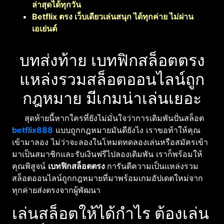
ล่าสุดได้ทุกวัน
Betflix ตรง เว็บเดียวเล่นสนุก ได้ทุกค่าย ไม่ผ่าน
เอเย่นต์
บทส่งท้าย เบทฟิกสล็อตตรง
แหล่งรวมสล็อตออนไลน์ถูก
กฎหมาย มีเกมน่าเล่นเยอะ
สุดท้ายนี้หากใครที่ยังไม่มั่นใจว่าการเดิมพันปั่นสล็อต
betflix888
แบบถูกกฎหมายมันดียังไง เราขอท้าให้คุณ
เข้ามาลอง ไม่ว่าจะลองในโหมดทดลองเล่นหรือสมัครเข้า
มาเป็นสมาชิกและรับเงินฟรีไปลองเดิมพัน เราก็พร้อมให้
คุณพิสูจน์
เบทฟิกสล็อตตรง
การันตีความเป็นแหล่งรวม
สล็อตออนไลน์ถูกกฎหมายที่มาพร้อมเกมอัปเดตใหม่จาก
ทุกค่ายส่งตรงจากผู้พัฒนา
เล่นสล็อตให้ได้กำไร ต้องเล่น