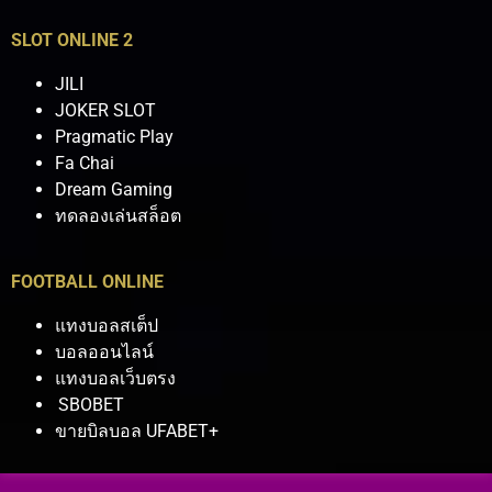
SLOT ONLINE 2
JILI
JOKER SLOT
Pragmatic Play
Fa Chai
Dream Gaming
ทดลองเล่นสล็อต
FOOTBALL ONLINE
แทงบอลสเต็ป
บอลออนไลน์
แทงบอลเว็บตรง
SBOBET
ขายบิลบอล UFABET+