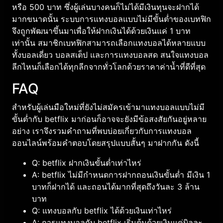
หรือ 500 บาท ซึ่งผู้เล่นบางคนก็ไม่ได้มีเงินทุนจะฝากได้
มากขนาดนั้น ระบบการแทงบอลแบบไม่มีขั้นต่ำของเบทฟิก
จึงถูกพัฒนาขึ้นมาเพื่อให้ฝากเงินได้ด้วยเงินแค่ 1 บาท
เท่านั้น สมาชิกเบทฟิกสามารถเลือกแทงบอลได้หลายแบบ
ทั้งบอลเดี่ยว บอลสเต็ป และการแทงบอลสด สนใจแทงบอล
ลีกไหนก็เลือกได้ทุกลีกจากทั่วโลกด้วยราคาค่าน้ำที่ดีที่สุด
FAQ
สำหรับผู้เล่นมือใหม่ที่ยังไม่สมัครเข้ามาแทงบอลแบบไม่มี
ขั้นต่ำกับ betflix มาก่อนก็อาจจะยังมีข้อสงสัยกันอยู่หลาย
อย่าง เราจึงรวมคำถามที่พบบ่อยเกี่ยวกับการแทงบอล
ออนไลน์พร้อมคำตอบโดยสรุปแบบสั้นๆ มาฝากกัน ดังนี้
Q: betflix ฝากเงินขั้นต่ำเท่าไหร่
A: betflix ไม่มีกำหนดการฝากถอนเงินขั้นต่ำ มีเงิน 1
บาทก็ฝากได้ และถอนได้มากที่สุดถึงวันละ 3 ล้าน
บาท
Q: แทงบอลกับ betflix ได้ด้วยเงินเท่าไหร่
A: การแทงบอลกับ betflix เริ่มต้นด้วยเงินแค่บิลละ