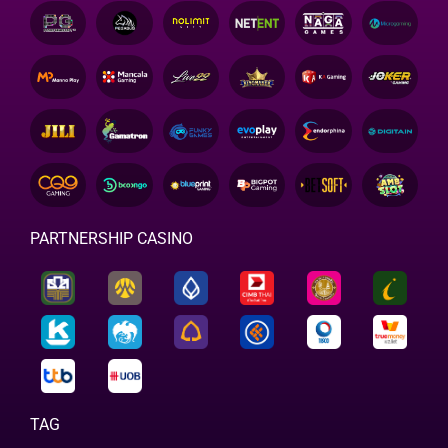
PARTNERSHIP CASINO
TAG