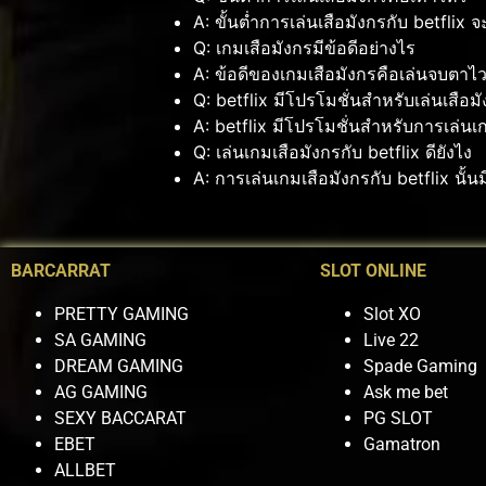
A: ขั้นต่ำการเล่นเสือมังกรกับ betflix
Q: เกมเสือมังกรมีข้อดีอย่างไร
A: ข้อดีของเกมเสือมังกรคือเล่นจบตาไว 
Q: betflix มีโปรโมชั่นสำหรับเล่นเสือ
A: betflix มีโปรโมชั่นสำหรับการเล่น
Q: เล่นเกมเสือมังกรกับ betflix ดียังไง
A: การเล่นเกมเสือมังกรกับ betflix นั้นม
BARCARRAT
SLOT ONLINE
PRETTY GAMING
Slot XO
SA GAMING
Live 22
DREAM GAMING
Spade Gaming
AG GAMING
Ask me bet
SEXY BACCARAT
PG SLOT
EBET
Gamatron
ALLBET