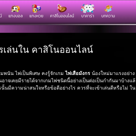
์
แทงบอล
แทงหวย
คาสิโนออนไลน์
บาคาร่า
บทความ
ารเล่นใน คาสิโนออนไลน์
กมพนัน ไพ่เป็นพิเศษ คงรู้จักเกม
ไพ่เสือมังกร
น้องใหม่มาแรงอย่าง 
จเคยมีรายได้จากเกมไพ่ชนิดนี้อย่างเป็นต่อเป็นกำกันมาบ้างแล้ว ส่
งกรนั้นมีความน่าสนใจหรือข้อดีอย่างไร ควรที่จะเข้าเล่นดีหรือไม่