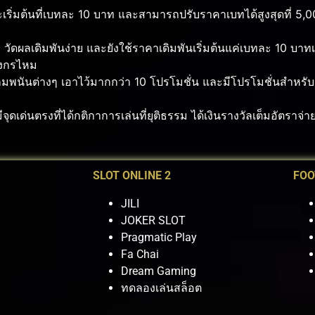
 จะเริ่มต้นที่เบทละ 10 บาท และสามารถปรับราคาเบทได้สูงสุดที่ 5
วัดผลเดิมพันง่าย และยังใช้ราคาเดิมพันเริ่มต้นแค่เบทละ 10 บาทเท
มังกรไหม
เกมพนันต่างๆ เอาไว้มากกว่า 10 โปรโมชั่น และมีโปรโมชั่นสำหรับ
ีจุดเด่นตรงที่ได้กติกาการเล่นที่ยุติธรรม ได้เงินรางวัลเต็มอัตราจ่า
SLOT ONLINE 2
FOO
JILI
JOKER SLOT
Pragmatic Play
Fa Chai
Dream Gaming
ทดลองเล่นสล็อต