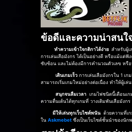
ข้อดีและความน่าสนใจข
ทำความเข้าใจกติกาได้ง่าย
สำหรับผู้เ
การเล่นเสือมังกร ได้เป็นอย่างดี หรือแม้แต
ซับซ้อน และไม่ต้องมีการคำนวณตัวเลข หรือน
เดินเกมเร็ว
การเล่นเสือมังกรใน 1 เกมใ
สามารถเริ่มเกมใหม่อย่างต่อเนื่อง ทำให้ผู้เล
สนุกจนลืมเวลา
เกมไพ่ชนิดนี้เดือนเก
ความตื่นเต้นได้ทุกเกมที่ วางเดิมพันเสือมังก
มีให้เล่นทุกเว็บไซต์พนัน
ด้วยความที่เกม
ใน
Askmebet
ซึ่งเป็นเว็บไซต์ชั้นนำของนั