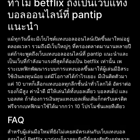
ทำไม betflix ถึงเป็นเว็บแทง
บอลออนไลน์ที่ pantip
แนะนำ
แม้ทุกวันนี้จะมีเว็บไซต์แทงบอลออนไลน์เปิดขึ้นมาใหม่อยู่
ตลอดเวลา รวมถึงมีเว็บใหญ่ๆ ที่ครองตลาดมานานหลายปี
แต่ถ้าจะพูดถึงเว็บแทงบอลออนไลน์ที่ pantip แนะนำและ
เป็นเว็บที่กำลังมาแรงที่สุดก็ต้องเป็น betflix เท่านั้น เพ
ราะเบทฟิกพัฒนาระบบการแทงบอลขึ้นมาให้ผู้เล่นมีอิสระ
ใช้เงินลงทุนน้อย แต่มีโอกาสได้กำไรเยอะ มีเงินติดตัวมา
แค่ 10 บาทก็เลือกแทงบอลทุกลีกชั้นนำทั่วโลกได้ อัตราต่อ
รองก็มีสูง ค่าน้ำดี มีให้เล่นได้ทั้งบอลเดี่ยว บอลสเต็ป และ
บอลสด ถ้าต้องการเงินทุนแทงบอลเพิ่มเติมก็กดรับเครดิต
ฟรีจากเบทฟิกมาใช้ได้มากกว่า 10 โปรโมชั่นเลยทีเดียว
FAQ
สำหรับผู้เล่นมือใหม่ที่ยังไม่เคยสมัครเล่นกับเว็บแทงบอล
ออนไลน์ Betflix มาก่อนก็อาจจะยังมีข้อสงสัยกันอยู่หลาย