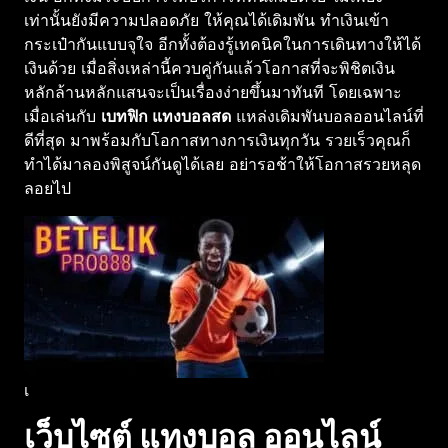
เท่านั้นยังมีความปลอดภัย ให้คุณได้เดิมพัน ทำเงินเข้า
กระเป๋ากันแบบจุใจ อีกทั้งต้องรู้เทคนิคในการเดินทางให้ได้
เงินด้วย เมื่อสิ่งเหล่านี้ควบคู่กันแล้วโอกาสที่จะพิชิตเงิน
หลักล้านหลักแสนจะเป็นเรื่องง่ายขึ้นมาทันที โดยเฉพาะ
เมื่อเล่นกับ
เบทฟิก แทงบอลสด
แหล่งเดิมพันบอลออนไลน์ที่
ดีที่สุด มาพร้อมกับโอกาสทางการเงินทุกวัน รวยเร็วคุณก็
ทำได้มาลองพิสูจน์กันดูได้เลย อย่ารอช้าให้โอกาสรวยหลุด
ลอยไป
เ
เว็บไซต์ แทงบอล ออนไลน์