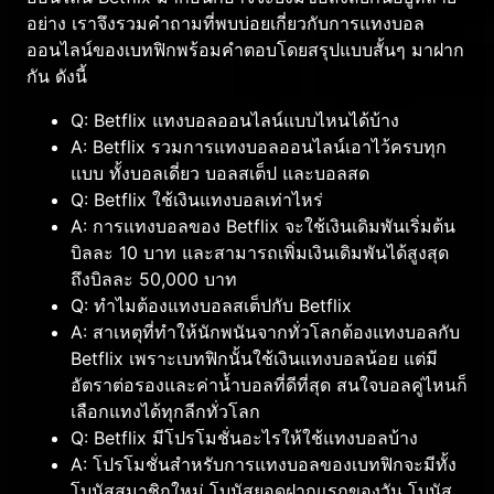
อย่าง เราจึงรวมคำถามที่พบบ่อยเกี่ยวกับการแทงบอล
ออนไลน์ของเบทฟิกพร้อมคำตอบโดยสรุปแบบสั้นๆ มาฝาก
กัน ดังนี้
Q: Betflix แทงบอลออนไลน์แบบไหนได้บ้าง
A: Betflix รวมการแทงบอลออนไลน์เอาไว้ครบทุก
แบบ ทั้งบอลเดี่ยว บอลสเต็ป และบอลสด
Q: Betflix ใช้เงินแทงบอลเท่าไหร่
A: การแทงบอลของ Betflix จะใช้เงินเดิมพันเริ่มต้น
บิลละ 10 บาท และสามารถเพิ่มเงินเดิมพันได้สูงสุด
ถึงบิลละ 50,000 บาท
Q: ทำไมต้องแทงบอลสเต็ปกับ Betflix
A: สาเหตุที่ทำให้นักพนันจากทั่วโลกต้องแทงบอลกับ
Betflix เพราะเบทฟิกนั้นใช้เงินแทงบอลน้อย แต่มี
อัตราต่อรองและค่าน้ำบอลที่ดีที่สุด สนใจบอลคู่ไหนก็
เลือกแทงได้ทุกลีกทั่วโลก
Q: Betflix มีโปรโมชั่นอะไรให้ใช้แทงบอลบ้าง
A: โปรโมชั่นสำหรับการแทงบอลของเบทฟิกจะมีทั้ง
โบนัสสมาชิกใหม่ โบนัสยอดฝากแรกของวัน โบนัส