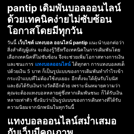
pantip เดิมพันบอลออนไลน์
ด้วยเทคนิคง่ายไม่ซับซ้อน
โอกาสโดยมีทุกวัน
วันนี้
เว็บไซต์ แทงบอล ออนไลน์
pantip
แนะนำบอกต่อว่า
สิ่งสำคัญผู้เล่น จะต้องรู้วิธีหรือเทคนิคในการเดิมพันโดย
เลือกเทคนิคที่ไม่ซับซ้อน จึงจะช่วยเพิ่มโอกาสทางการเงิน
และชนะการ
แทงบอลออนไลน์
ได้ทุกตา การแทงบอลสเต็
ปด้วยเงิน 5 บาท ก็เป็นรูปแบบของการเดิมพันทำกำไรเข้า
กระเป๋าแบบที่ไม่ต้องใช้งบเยอะ อีกทั้งจะได้ลุ้นรับโบนัส
และยังได้รับเงินรางวัลดีอีกด้วย เพราะนั่นหมายความว่า
คุณจะต้องแทงบอลหลายคู่ซึ่งหากเดิมพันชนะ ก็ได้รับเงิน
หลายเท่าตัว ซึ่งนับว่าเป็นรูปแบบของการเดินทางที่ได้รับ
ความนิยมจากนักพนันในทุกวันนี้
แทงบอลออนไลน์สม่ำเสมอ
กับเว็บมีคุณภาพ