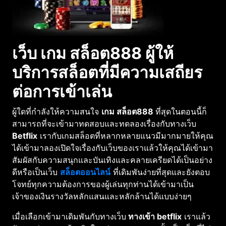
เว็บ เกม สล็อต888 ผู้ให้
บริการสล็อตที่มีความเสถียร
ต่อการเข้าเล่น
ผู้ใดที่กำลังให้ความสนใจ
เกม สล็อต888
ที่สุดในตอนนี้ก็
สามารถที่จะเข้ามาทดสอบและทดลองเรื่องกับทางเว็บ
Betflix
เรากับเกมสล็อตที่หลากหลายแนวมีมากมายให้คุณ
ได้เข้ามาลองเปิดใจเรื่องกับเว็บของเราแล้วให้คุณได้เข้ามา
สัมผัสกับความสนุกและบันเทิงและคลายเครียดได้เป็นอย่าง
ดีหรือเป็นเว็บ
สล็อตออนไลน์
ที่เดิมพันง่ายที่สุดและยังตอบ
โจทย์ทุกความต้องการของผู้เล่นทุกท่านได้เข้ามาเป็น
เจ้าของเงินรางวัลหลักแสนและหลักล้านได้แบบง่ายๆ
เมื่อเลือกเข้ามาเดิมพันกับทางเว็บ
ทางเข้า betflix
เราแล้ว