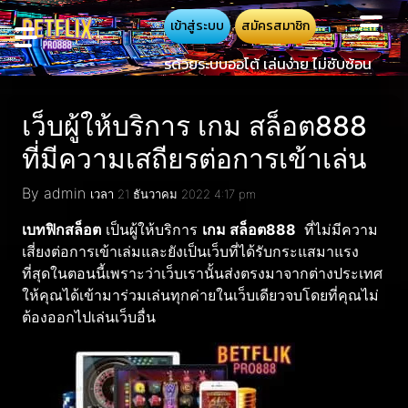
เข้าสู่ระบบ
สมัครสมาชิก
BET
เว็บผู้ให้บริการ เกม สล็อต888
ที่มีความเสถียรต่อการเข้าเล่น
By admin
เวลา 21 ธันวาคม 2022 4:17 pm
เบทฟิกสล็อต
เป็นผู้ให้บริการ
เกม สล็อต888
ที่ไม่มีความ
เสี่ยงต่อการเข้าเล่มและยังเป็นเว็บที่ได้รับกระแสมาแรง
ที่สุดในตอนนี้เพราะว่าเว็บเรานั้นส่งตรงมาจากต่างประเทศ
ให้คุณได้เข้ามาร่วมเล่นทุกค่ายในเว็บเดียวจบโดยที่คุณไม่
ต้องออกไปเล่นเว็บอื่น