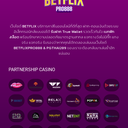
เว็บไซต์
BETFLIX
บริการคาสิโนออนไลน์ที่ดีที่สุด ฝาก-ถอนเงินด้วยระบบ
อิเล็กทรอนิกส์แบบออโต้
รับฝาก True Wallet
รวดเร็วทันใจ
เบทฟิก
สล็อต
พร้อมรักษาความปลอดภัยมาตรฐานสากล แจกรางวัลไม่มีกั๊ก แทง
จริง แจกจริง รับรองว่าหากคุณได้ทดลองเล่นบนเว็บไซต์
BETFLIXPRO888 & PGTHAI289
ของเราจะต้องกลับมาเล่นซ้ำอีก
แน่นอน
PARTNERSHIP CASINO