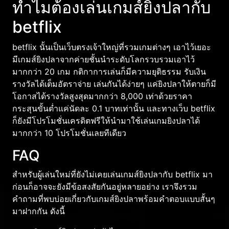
ทำไมต้องเล่นเกมส์ยิงปลากับ
betflix
betflix นั้นเป็นเว็บตรงเจ้าใหญ่ที่รวมเกมต่างๆ เอาไว้เยอะ
มีเกมส์ยิงปลาจากค่ายชั้นนำระดับโลกรวบรวมเอาไว้
มากกว่า 20 เกม กติกาการเล่นก็มีความยุติธรรม รับเงิน
รางวัลได้เต็มอัตราจ่าย เล่นกันได้ง่ายๆ แค่ยิงปลาให้ตายก็มี
โอกาสได้รางวัลสูงสุดมากกว่า 8,000 เท่าด้วยราคา
กระสุนขั้นต่ำแค่นัดละ 0.1 บาทเท่านั้น และทางเว็บ betflix
ก็ยังมีโปรโมชั่นเครดิตฟรีให้นำมาใช้เล่นเกมยิงปลาได้
มากกว่า 10 โปรโมชั่นเลยทีเดียว
FAQ
สำหรับผู้เล่นใหม่ที่ยังไม่เคยเล่นเกมส์ยิงปลากับ betflix มา
ก่อนก็อาจจะยังมีข้อสงสัยกันอยู่หลายอย่าง เราจึงรวม
คำถามที่พบบ่อยเกี่ยวกับเกมส์ยิงปลาพร้อมคำตอบแบบสั้นๆ
มาฝากกัน ดังนี้