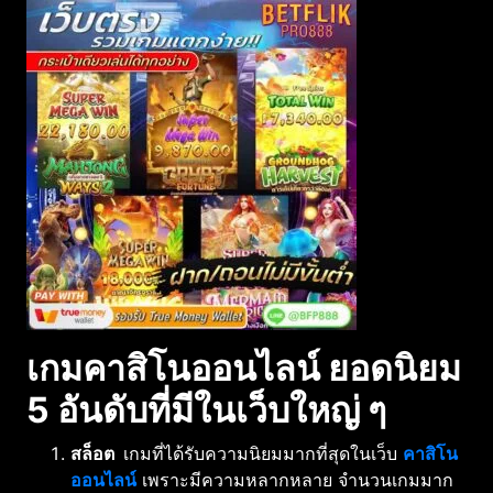
เกมคาสิโนออนไลน์ ยอดนิยม
5 อันดับที่มีในเว็บใหญ่ ๆ
สล็อต
เกมที่ได้รับความนิยมมากที่สุดในเว็บ
คาสิโน
ออนไลน์
เพราะมีความหลากหลาย จำนวนเกมมาก