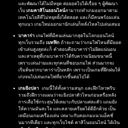
และพัฒนาได้ไม่มีหยุด ต่อยอดไปได้เรื่อย ๆ ผู้พัฒนา
เว็บ
เกมคาสิโนออนไลน์
สามารถทำเกมออกมาตาม
เทคโนโยลีที่ไม่หยุดยั้งได้ตลอด และก็มีคนพร้อมเล่น
ทุกแนว เกมใหม่ออกมานักเล่นก็หลั่งไหลไปเล่นเสมอ
บาคาร่า
เกมไพ่ที่มีคนเล่นมากสุดในโลกออนไลน์
ทุกเว็บรวมถึง
เบทฟิก
ถ้าจะถามว่าเกมไพ่ไหนที่มียอด
เข้าเล่นสูงสุดล่ะก็ คำตอบคือบาคาร่าไม่ผิดแน่นอน
และสาเหตุที่เกมบาคาร่าได้รับความนิยมขนาดนี้
เพราะเล่นง่ายและทุกคนที่ชอบเกมไพ่ ส่วนมากจะ
เริ่มต้นจากบาคาร่าเป็นหลัก เพราะเป็นเกมที่ฝึกฝนให้
เก่งจนไปเล่นเกมไพ่ที่ยากขึ้นต่อไปได้
เกมยิงปลา
เกมนี้ให้ทั้งความสนุก และฝึกไหวพริบ
รวมถึงฝึกวางแผนว่าจะยิงปลาตัวไหนก่อนหรือหลัง
การเลือใช้กระสุนให้เหมาะกับปลาแต่ละตัว แถมยัง
ให้ความมันสะใจ และคลายเครียดได้ดีอีกด้วย เป็น
เหมือนเกมเครื่องเล่น เหมาะกับคอเกมแนวแอ็คชั่
นมากทีเดียว และทุกเว็บไซต์ คาสิโนออนไลน์ ได้เงิน