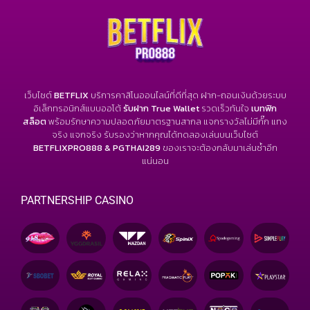
เว็บไซต์
BETFLIX
บริการคาสิโนออนไลน์ที่ดีที่สุด ฝาก-ถอนเงินด้วยระบบ
อิเล็กทรอนิกส์แบบออโต้
รับฝาก True Wallet
รวดเร็วทันใจ
เบทฟิก
สล็อต
พร้อมรักษาความปลอดภัยมาตรฐานสากล แจกรางวัลไม่มีกั๊ก แทง
จริง แจกจริง รับรองว่าหากคุณได้ทดลองเล่นบนเว็บไซต์
BETFLIXPRO888 & PGTHAI289
ของเราจะต้องกลับมาเล่นซ้ำอีก
แน่นอน
PARTNERSHIP CASINO