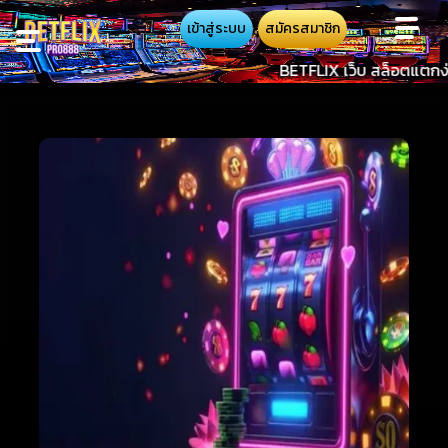
เข้าสู่ระบบ
สมัครสมาชิก
BETFLIX เว็บ สล็อตแตกง่าย ที่ให้บริการ