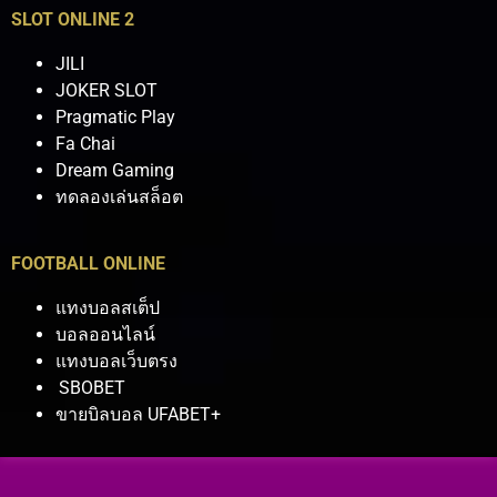
SLOT ONLINE 2
JILI
JOKER SLOT
Pragmatic Play
Fa Chai
Dream Gaming
ทดลองเล่นสล็อต
FOOTBALL ONLINE
แทงบอลสเต็ป
บอลออนไลน์
แทงบอลเว็บตรง
SBOBET
ขายบิลบอล UFABET+