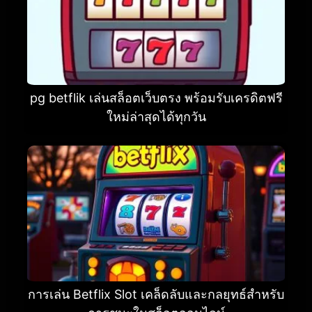
pg betflik เล่นสล็อตเว็บตรง พร้อมรับเครดิตฟรี
ใหม่ล่าสุดได้ทุกวัน
การเล่น Betflix Slot เคล็ดลับและกลยุทธ์สำหรับ