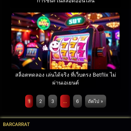
การชนะในสล็อตออนไลน์
สล็อตทดลอง เล่นได้จริง ที่เว็บตรง Betflix ไม่
ผ่านเอเยนต์
1
2
3
…
6
ถัดไป »
BARCARRAT