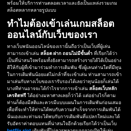
พร้อมให้บริการท่านตลอดเวลาและยังเป็นแหล่งรวมเกม
สล็อตหลากหลายรูปแบบ
ทำไมต้องเข้าเล่นเกมสล็อต
ออนไลน์กับเว็บของเรา
ทางเว็บพนันออนไลน์ของเรานั้นถือว่าเป็นเว็บที่ผู้เล่น
สามารถเข้าเล่น
สล็อต ฝาก ถอนไม่มีขั้นต่ำ
ที่เรียกได้ว่า
เป็นที่น่าสนใจพร้อมทั้งยังสามารถสร้างรายได้ได้เป็นอย่าง
ดีให้กับผู้ที่เข้ามาร่วมทำการเดิมพัน ซึ่งผู้เลนท่านใดที่มีทุน
ในการเดิมพันน้อยแต่ไม่กล้าที่จะเข้าเล่น ท่านสามารถเข้า
มาเล่นกับทางเว็บของเรารับรองได้เลยว่าทุนน้อยก็เล่นได้
บางทีท่านอาจจะได้กำไรจากการเข้าเล่น
สล็อตเว็บหลัก
เครดิตฟรี
ได้อย่างมหาศาลเลยก็ว่าได้ แต่อย่างไรก็ตาม
ท่านก็ต้องมีสติและควรมีแบบแผนในการเดิมพันก่อนเสมอ
เพื่อที่จะทำให้ท่านได้พบกับความสำเร็จจากการเดิมพันได้
นั่นเองและท่านจะได้พบกับการเดิมพันที่แปลกใหม่และได้
รับอัตราค่าตอบแทนที่น่าสนใจอีกด้วยเรียกได้ว่าเป็นเว็บ
betflix slot
เดิมพันที่ไม่ควรพลาดนอกจากเปิดให้เล่น