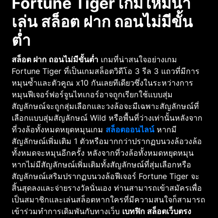
Fortune Tiger เกมใหม่น่า
เล่น สล็อต ฝาก ถอนไม่มีขั้น
ต่ำ
สล็อต ฝาก ถอนไม่มีขั้นต่ำ
เกมที่น่าสนใจอย่างเกม
Fortune Tiger ที่เป็นเกมสล็อตวิดีโอ 3 รีล 3 แถวที่มีการ
หมุนซ้ำและตัวคูณ x10 กันเลยทีเดียวซึ่งในระหว่างการ
หมุนฟีเจอร์ฟอร์จูนไทเกอร์อาจถูกเรียกใช้แบบสุ่ม
สัญลักษณ์จะถูกสุ่มเลือกและวงล้อจะมีเฉพาะสัญลักษณ์ที่
เลือกแบบสุ่มสัญลักษณ์ Wild หรือพื้นที่ว่างเท่านั้นหลังจาก
ที่วงล้อทั้งหมดหยุดหมุนเกม
สล็อตออนไลน์
หากมี
สัญลักษณ์เพิ่มเติม 1 ตัวหรือมากกว่าปรากฏบนวงล้อวงล้อ
ทั้งหมดจะหมุนอีกครั้ง หลังจากที่วงล้อทั้งหมดหยุดหมุน
หากไม่มีสัญลักษณ์เพิ่มเติมทั้งสัญลักษณ์ที่สุ่มเลือกหรือ
สัญลักษณ์เสริมปรากฏบนวงล้อฟีเจอร์ Fortune Tiger จะ
สิ้นสุดลงและจ่ายรางวัลนั่นเอง ท่านสามารถเข้าสมัครเพื่อ
เป็นสมาชิกและเล่นสล็อตหากใครที่มีความสนใจก็สามารถ
เข้าร่วมทำการเดิมพันกับทางเว็บ
เบทฟิก สล็อตเว็บตรง