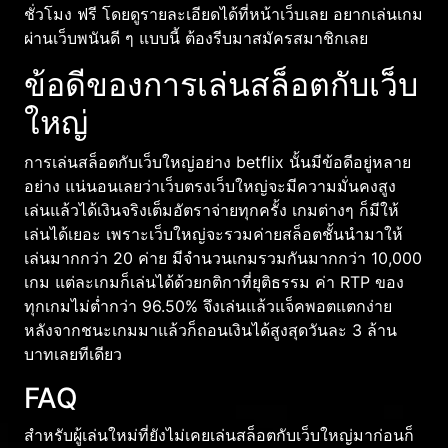
ชั่วโมง ฟรี โดยดูรายละเอียดได้ที่หน้าเว็บเลย อยากเล่นเกม
ผ่านเว็บพนันดี ๆ แบบนี้ ต้องรีบมาสมัครสมาชิกเลย
ข้อดีของการเล่นสล็อตกับเว็บ
ใหญ่
การเล่นสล็อตกับเว็บใหญ่อย่าง betflix นั้นมีข้อดีอยู่หลาย
อย่าง แน่นอนเลยว่าเว็บตรงเว็บใหญ่จะมีความมั่นคงสูง
เล่นแล้วได้เงินจริงเต็มอัตราจ่ายทุกครั้ง เกมต่างๆ ก็มีให้
เล่นได้เยอะ เพราะเว็บใหญ่จะรวมค่ายสล็อตชั้นนำมาให้
เล่นมากกว่า 20 ค่าย มีจำนวนเกมรวมกันมากกว่า 10,000
เกม แต่ละเกมก็เล่นได้ด้วยกติกาที่ยุติธรรม ค่า RTP ของ
ทุกเกมไม่ต่ำกว่า 96.50% จึงเล่นแล้วแจ็คพอตแตกง่าย
หลังจากชนะเกมมาแล้วก็ถอนเงินได้สูงสุดวันละ 3 ล้าน
บาทเลยทีเดียว
FAQ
สำหรับผู้เล่นใหม่ที่ยังไม่เคยเล่นสล็อตกับเว็บใหญ่มาก่อนก็