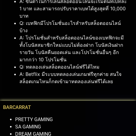
A: ขั้นต่ำในการเล่นสล็อตออนไลน์จะเริ่มต้นที่เบทละ
1 บาท และสามารถปรับราคาเบทได้สูงสุดที่ 10,000
บาท
Q: เบทฟิกมีโปรโมชั่นอะไรสำหรับสล็อตออนไลน์
บ้าง
A: โปรโมชั่นสำหรับสล็อตออนไลน์ของเบทฟิกจะมี
ทั้งโบนัสสมาชิกใหม่แบบไม่ต้องฝาก โบนัสเงินฝาก
รายวัน โบนัสคืนยอดเล่น และโปรโมชั่นอื่นๆ อีก
มากกว่า 10 โปรโมชั่น
Q: ทดลองเล่นสล็อตออนไลน์ฟรีได้ไหม
A: Betflix มีระบบทดลองเล่นเกมฟรีทุกค่าย สนใจ
สล็อตเกมไหนก็กดเข้ามาทดลองเล่นฟรีได้เลย
BARCARRAT
PRETTY GAMING
SA GAMING
DREAM GAMING