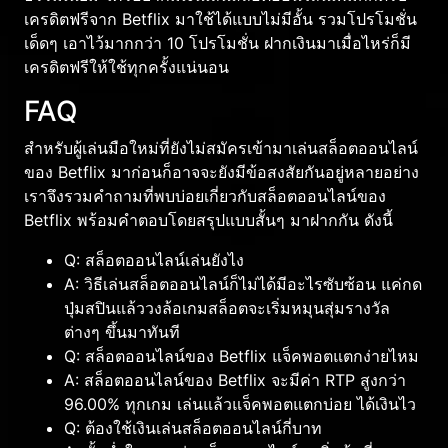
เครดิตฟรีจาก Betflix มาใช้ได้แบบไม่มีอั้น รวมโปรโมชั่น
เด็ดๆ เอาไว้มากกว่า 10 โปรโมชั่น ฝากเงินมาเมื่อไหร่ก็มี
เครดิตฟรีให้ใช้ทุกครั้งแน่นอน
FAQ
สำหรับผู้เล่นมือใหม่ที่ยังไม่สมัครเข้ามาเล่นสล็อตออนไลน์
ของ Betflix มาก่อนก็อาจจะยังมีข้อสงสัยกันอยู่หลายอย่าง
เราจึงรวมคำถามที่พบบ่อยเกี่ยวกับสล็อตออนไลน์ของ
Betflix พร้อมคำตอบโดยสรุปแบบสั้นๆ มาฝากกัน ดังนี้
Q: สล็อตออนไลน์เล่นยังไง
A: วิธีเล่นสล็อตออนไลน์ก็ไม่ได้มีอะไรซับซ้อน แค่กด
ปุ่มสปินแล้ววงล้อเกมสล็อตจะเริ่มหมุนสุ่มรางวัล
ต่างๆ ขึ้นมาทันที
Q: สล็อตออนไลน์ของ Betflix แจ็คพอตแตกง่ายไหม
A: สล็อตออนไลน์ของ Betflix จะมีค่า RTP สูงกว่า
96.00% ทุกเกม เล่นแล้วแจ็คพอตแตกบ่อย ได้เงินไว
Q: ต้องใช้เงินเล่นสล็อตออนไลน์กี่บาท