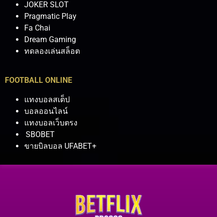
JOKER SLOT
Pragmatic Play
Fa Chai
Dream Gaming
ทดลองเล่นสล็อต
FOOTBALL ONLINE
แทงบอลสเต็ป
บอลออนไลน์
แทงบอลเว็บตรง
SBOBET
ขายบิลบอล UFABET+