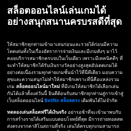
สล็อตออนไลน์เล่นเกมได้
อย่างสนุกสนานครบรสดีที่สุด
ให้สมาชิกทุกท่านเข้ามาเล่นก่อนและรวยได้ก่อนมีความ
โดดเด่นทั้งในเรื่องอัตราการจ่ายเงินและมีเกมดังๆ มาไว้
คอยบริการสมาชิกครบจบในเว็บเดียว เพราะมีเทคนิคดีๆ ที่
จะทำให้สมาชิกได้รับเงินรางวัลอย่างสูงสุดอัปเดตเกมได้
อย่างต่อเนื่องรวมทุกค่ายเกมชั้นนำไว้ที่นี่ทีเดียว มอบความ
สุขและความสนุกไม่ทำให้สมาชิกเพราะที่นี่คือแหล่งรวม
เกม
สล็อตออนไลน์มาใหม่
ที่มีเกมให้สมาชิกได้เลือกเล่น
กันได้แล้วตั้งแต่วันนี้ ยินดีต้อนรับสมาชิกทุกท่านสู่การเข้าสู่
เว็บสล็อตออนไลน์
Betflix สล็อตตรง
เดิมพันได้ไม่จำกัด
ทดลองเล่นสล็อตฟรีได้เงินจริง
อย่ารอช้าที่จะเข้ามาพบกับ
การสร้างรายได้เสริมแบบตอบโจทย์ที่สุด มีการถ่ายทอดสด
ส่งตรงจากคาสิโนสถานที่จริง เล่นได้ครบทุกเกมสามารถ