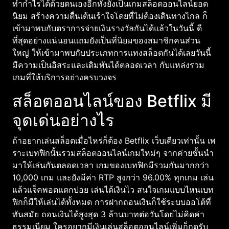
ทำกำไรได้ด้วยตนเองอีกทั้งยังเป็นเกมสล็อตออนไลน์ยอด
นิยม สร้างความตื่นเต้นเร้าใจโดยที่ไม่ต้องเดินทางไกล ก็
เข้ามาพบกับตราการจ่ายเงินรางวัลกันได้แล้วในวันนี้ ดี
ที่สุดอย่างแน่นอนแถมยังเป็นที่นิยมของสมาชิกคนส่วน
ใหญ่ ให้เข้ามาพบกับประเภทการแทงสล็อตกันได้เลยวันนี้
มีความเป็นอิสระและเดิมพันได้ตลอดเวลา กับแหล่งรวม
เกมที่ให้บริการอย่างครบวงจร
สล็อตออนไลน์ของ Betflix มี
จุดเด่นอย่างไร
ถ้าอยากเล่นสล็อตเมื่อไหร่ก็ต้อง Betflix เว็บเดียวเท่านั้น เพ
ราะเบทฟิกนั้นรวมสล็อตออนไลน์เกมใหม่ๆ จากค่ายชั้นนำ
มาให้เล่นกันตลอดเวลา เกมของเบทฟิกมีรวมกันมากกว่า
10,000 เกม และยังมีค่า RTP สูงกว่า 96.00% ทุกเกม เล่น
แล้วแจ็คพอตแตกบ่อย เล่นได้เงินไว สนใจเกมแบบไหนเบท
ฟิกก็มีให้เล่นได้ทั้งหมด การฝากถอนเงินก็ใช้ระบบออโต้ที่
ทันสมัย ถอนเงินได้สูงสุด 3 ล้านบาทต่อวันโดยไม่คิดค่า
ธรรมเนียม ใครอยากมีเงินเล่นสล็อตออนไลน์เพิ่มก็กดรับ