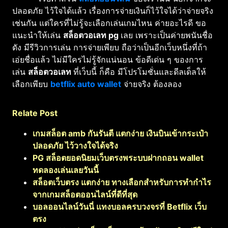
ปลอดภัย ไว้ใจได้แล้ว เรื่องการจ่ายเงินก็ไว้ใจได้ว่าจ่ายจริง
เช่นกัน แต่ใครที่ไม่รู้จะเลือกเล่นเกมไหน ค่ายอะไรดี ขอ
แนะนำให้เล่น
สล็อตวอเลท pg
เลย เพราะเป็นค่ายพนันชื่อ
ดัง มีรีวิวการเล่น การจ่ายเพียบ ถือว่าเป็นอีกเว็บหนึ่งที่ถ้า
เอ่ยชื่อแล้ว ไม่มีใครไม่รู้จักแน่นอน ข้อดีเด่น ๆ ของการ
เล่น
สล็อตวอเลท
ที่เว็บนี้ ก็คือ มีโปรโมชั่นและดีลเด็ลให้
เลือกเพียบ
betflix auto wallet
จ่ายจริง ต้องลอง
Relate Post
เกมสล็อต amb กันรันตี แตกง่าย เงินบินเข้ากระเป๋า
ปลอดภัย ไว้วางใจได้จริง
PG สล็อตยอดนิยมเว็บตรงพระบบฝากถอน wallet
ทดลองเล่นเลยวันนี้
สล็อตเว็บตรง แตกง่าย ทางเลือกสำหรับการทำกำไร
จากเกมสล็อตออนไลน์ที่ดีที่สุด
บอลออนไลน์วันนี่ แทงบอลครบวงจรที่ Betflix เว็บ
ตรง