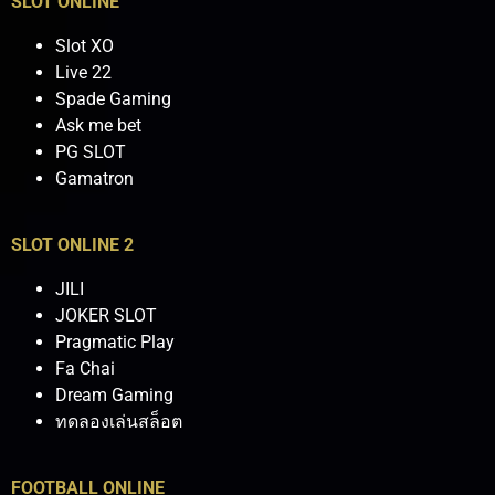
SLOT ONLINE
Slot XO
Live 22
Spade Gaming
Ask me bet
PG SLOT
Gamatron
SLOT ONLINE 2
JILI
JOKER SLOT
Pragmatic Play
Fa Chai
Dream Gaming
ทดลองเล่นสล็อต
FOOTBALL ONLINE