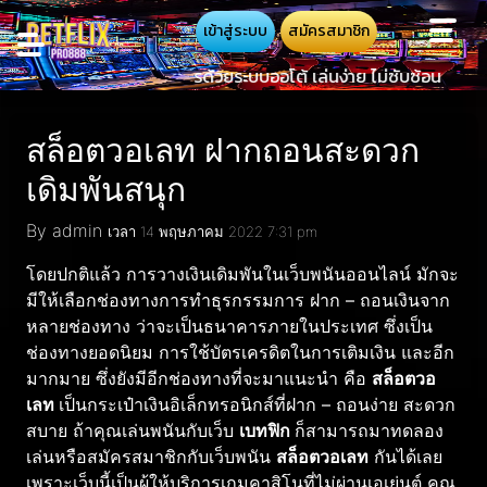
เข้าสู่ระบบ
สมัครสมาชิก
BET
สล็อตวอเลท ฝากถอนสะดวก
เดิมพันสนุก
By admin
เวลา 14 พฤษภาคม 2022 7:31 pm
โดยปกติแล้ว การวางเงินเดิมพันในเว็บพนันออนไลน์ มักจะ
มีให้เลือกช่องทางการทำธุรกรรมการ ฝาก – ถอนเงินจาก
หลายช่องทาง ว่าจะเป็นธนาคารภายในประเทศ ซึ่งเป็น
ช่องทางยอดนิยม การใช้บัตรเครดิตในการเติมเงิน และอีก
มากมาย ซึ่งยังมีอีกช่องทางที่จะมาแนะนำ คือ
สล็อตวอ
เลท
เป็นกระเป๋าเงินอิเล็กทรอนิกส์ที่ฝาก – ถอนง่าย สะดวก
สบาย ถ้าคุณเล่นพนันกับเว็บ
เบทฟิก
ก็สามารถมาทดลอง
เล่นหรือสมัครสมาชิกกับเว็บพนัน
สล็อตวอเลท
กันได้เลย
เพราะเว็บนี้เป็นผู้ให้บริการเกมคาสิโนที่ไม่ผ่านเอเย่นต์ คุณ