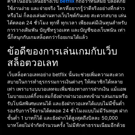
คาสิโนออนไลน์อย่างเว็บ
betflix
ก็ถือว่าทันสมัย ปลอดภัย
ใช้งานง่าย และจ่ายจริง ใครที่อยากรู้ว่าดีจริงอย่างที่กล่าว
หรือไม่ ก็ลองเล่นผ่านทางเว็บไซต์กันเลย สะดวกสบาย เล่น
ได้ตลอด 24 ชั่วโมง ทุกที่ ทุกเวลา เพียงแค่มีเงินทุนสำหรับ
การวางเดิมพัน บัญชีทรูวอเลท และบัญชีของเว็บพนัน เท่า
นี้ก็สนุกกับเกมสล็อตกว่าร้อยเกมได้แล้ว
ข้อดีของการเล่นเกมกับเว็บ
สล็อตวอเลท
เว็บสล็อตวอเลทอย่าง betflix นั้นจะช่วยเพิ่มความสะดวก
สบายในการทำธุรกรรมการเงินต่างๆ ให้สมาชิกได้หลาย
เท่า เพราะระบบวอเลทจะเพิ่มช่องทางการฝากเงิน แม้แอพ
โมบายแบงค์กิ้งจะล่มก็ยังฝากผ่านวอเลทเข้ามาเล่นเกมหรือ
รับโบนัสพิเศษแทนได้ และยังฝากวอเลทได้แบบไม่มีขั้นต่ำ
รองรับการใช้งานได้ตลอด 24 ชั่วโมงแบบไม่มีวันหยุด ฝาก
ขั้นต่ำ 1 บาทก็ได้ และยังฝากได้สูงสุดถึงบิลละ 50,000
บาทโดยไม่จำกัดจำนวนครั้ง ไม่มีหักค่าธรรมเนียมอีกด้วย