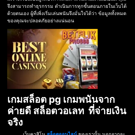
จึงสามารถทำธุรกรรม ดำเนินการทุกขั้นตอนภายในเว็บได้
ด้วยตนเอง ผู้ที่เพิ่งเริ่มเล่นพนันจึงมั่นใจได้ว่า ข้อมูลทั้งหมด
ของคุณจะปลอดภัยอย่างแน่นอน
เกมสล็อต pg เกมพนันจาก
ค่ายดี สล็อตวอเลท ที่จ่ายเงิน
จริง
เว็บคาสิโน
สล็อตออนไลน์
ของเรานั้น นอกจากจะ