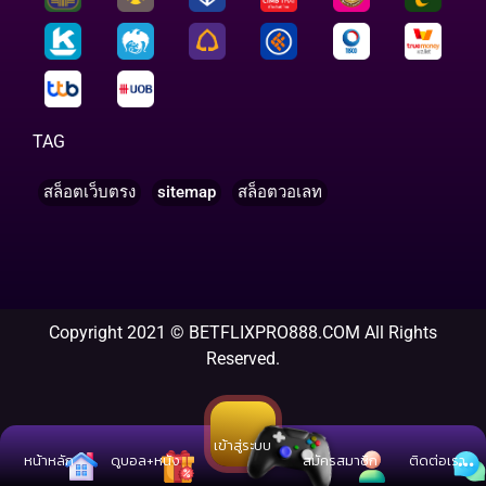
TAG
สล็อตเว็บตรง
sitemap
สล็อตวอเลท
Copyright 2021 © BETFLIXPRO888.COM All Rights
Reserved.
เข้าสู่ระบบ
หน้าหลัก
ดูบอล+หนัง
สมัครสมาชิก
ติดต่อเรา