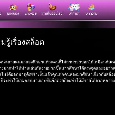
์
แทงบอล
แทงหวย
คาสิโนออนไลน์
บาคาร่า
บทความ
รู้เรื่องสล็อต
ีผู้คนหลายคนมาลองศึกษาแต่ละคนก็ไม่สามารถบอกได้เหมือนกันเพ
อย่างมากทำให้ท่านเล่นกันง่ายมากขึ้นหากศึกษาได้ตรงจุดและอยากสร
่ได้ออกมาดูดีเพราะงั้นแล้วคุณทุกคนลองมาศึกษาเกี่ยวกับสล็อต
 ก็จะทำให้เกมออกมาเยอะขึ้นอีกด้วยก็จะทำให้มีรายได้จากหลายเ