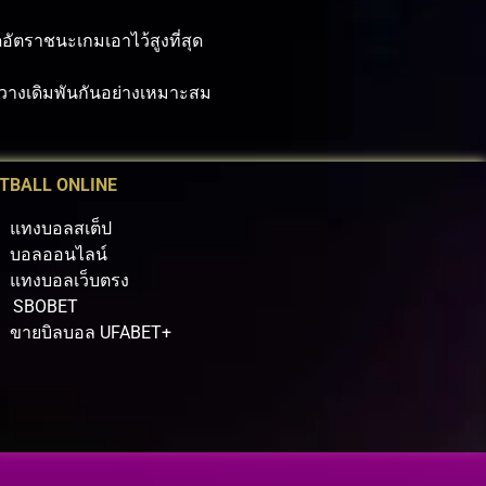
ิดอัตราชนะเกมเอาไว้สูงที่สุด
วางเดิมพันกันอย่างเหมาะสม
TBALL ONLINE
แทงบอลสเต็ป
บอลออนไลน์
แทงบอลเว็บตรง
SBOBET
ขายบิลบอล UFABET+