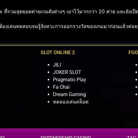
tflix ที่รวมสุดยอดค่ายเกมดังต่างๆ เอาไว้มากกว่า 20 ค่าย และยังเป
ต้องเล่นทดสอบจนรู้จังหวะการออกรางวัลของเกมมาก่อนแล้วค่อย
SLOT ONLINE 2
FOO
JILI
JOKER SLOT
Pragmatic Play
Fa Chai
Dream Gaming
ทดลองเล่นสล็อต