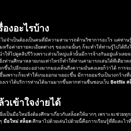
ื่องอะไรบ้าง
ไม่จำเป็นต้องเป็นคนที่มีความสามารถด้านวิชาการอะไร แค่ท่านรู้
รือค่ายรายละเอียดต่างๆ ของเกมนั้นๆ ก็จะทำให้ท่านรู้ไปได้ถึ
ให้ไปดูคลิปรีวิวเพราะส่วนใหญ่แล้วนั้นมีการจ้างกันอยู่แล้วเลยจะไ
ยิ่งท่านศึกษาหลายเกมเท่าไหร่ก็ทำให้ท่านสามารถเล่นได้ทีเดีย
มากขึ้นไปอีกเยอะอย่างมากมองเห็นถึงความมั่นคงเลยก็ว่าได้ การจ
ขึ้นเพราะก็จะทำให้เกมออกมาเยอะขึ้น มีการยอมรับเป็นวงกว้างที
็บของเราได้บริการท่านได้นานมากขึ้นหากท่านชื่นชอบเว็บ
Betflix ส
ล้วเข้าใจง่ายได้
้ยิ่งเป็นมือใหม่ยิ่งต้องศึกษาเกี่ยวกับสล็อตให้มากๆ เพราะจะช่วยท
งๆ
มือใหม่ สล็อต
ศึกษาไปด้วยเล่นไปด้วยนี้คือการเรียนรู้ที่ดีและไวที่