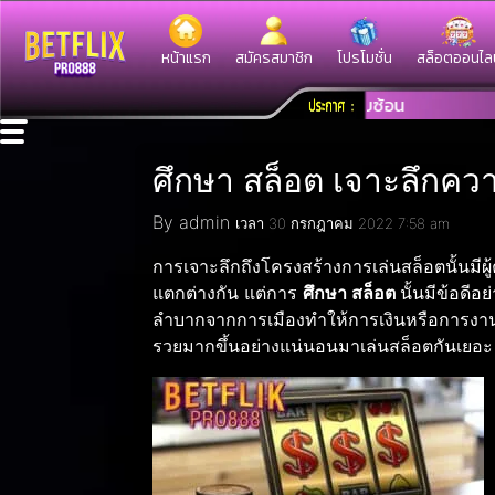
หน้าแรก
สมัครสมาชิก
โปรโมชั่น
สล็อตออนไลน
ย ที่ให้บริการด้วยระบบออโต้ เล่นง่าย ไม่ซับซ้อน
ศึกษา สล็อต เจาะลึกความ
By admin
เวลา 30 กรกฎาคม 2022 7:58 am
การเจาะลึกถึงโครงสร้างการเล่นสล็อตนั้นม
แตกต่างกัน แต่การ
ศึกษา สล็อต
นั้นมีข้อดี
ลำบากจากการเมืองทำให้การเงินหรือการงานไม
รวยมากขึ้นอย่างแน่นอนมาเล่นสล็อตกันเยอะ