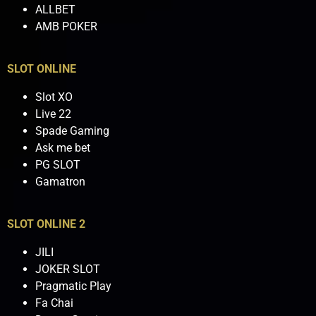
ALLBET
AMB POKER
SLOT ONLINE
Slot XO
Live 22
Spade Gaming
Ask me bet
PG SLOT
Gamatron
SLOT ONLINE 2
JILI
JOKER SLOT
Pragmatic Play
Fa Chai