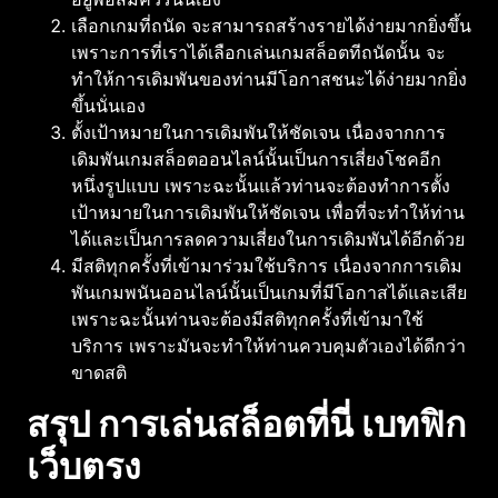
เลือกเกมที่ถนัด จะสามารถสร้างรายได้ง่ายมากยิ่งขึ้น
เพราะการที่เราได้เลือกเล่นเกมสล็อตทีถนัดนั้น จะ
ทำให้การเดิมพันของท่านมีโอกาสชนะได้ง่ายมากยิ่ง
ขึ้นนั่นเอง
ตั้งเป้าหมายในการเดิมพันให้ชัดเจน เนื่องจากการ
เดิมพันเกมสล็อตออนไลน์นั้นเป็นการเสี่ยงโชคอีก
หนึ่งรูปแบบ เพราะฉะนั้นแล้วท่านจะต้องทำการตั้ง
เป้าหมายในการเดิมพันให้ชัดเจน เพื่อที่จะทำให้ท่าน
ได้และเป็นการลดความเสี่ยงในการเดิมพันได้อีกด้วย
มีสติทุกครั้งที่เข้ามาร่วมใช้บริการ เนื่องจากการเดิม
พันเกมพนันออนไลน์นั้นเป็นเกมที่มีโอกาสได้และเสีย
เพราะฉะนั้นท่านจะต้องมีสติทุกครั้งที่เข้ามาใช้
บริการ เพราะมันจะทำให้ท่านควบคุมตัวเองได้ดีกว่า
ขาดสติ
สรุป การเล่นสล็อตที่นี่ เบทฟิก
เว็บตรง