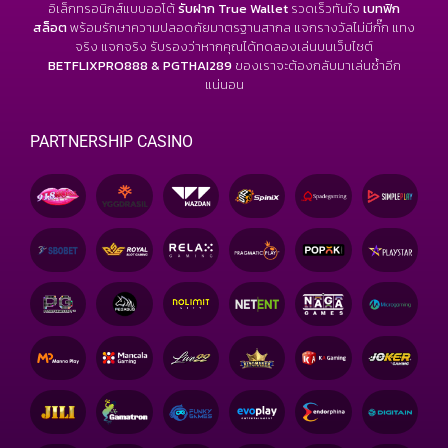
อิเล็กทรอนิกส์แบบออโต้
รับฝาก True Wallet
รวดเร็วทันใจ
เบทฟิก
สล็อต
พร้อมรักษาความปลอดภัยมาตรฐานสากล แจกรางวัลไม่มีกั๊ก แทง
จริง แจกจริง รับรองว่าหากคุณได้ทดลองเล่นบนเว็บไซต์
BETFLIXPRO888 & PGTHAI289
ของเราจะต้องกลับมาเล่นซ้ำอีก
แน่นอน
PARTNERSHIP CASINO