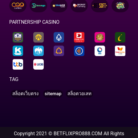
PARTNERSHIP CASINO
TAG
สล็อตเว็บตรง
sitemap
สล็อตวอเลท
Copyright 2021 © BETFLIXPRO888.COM All Rights