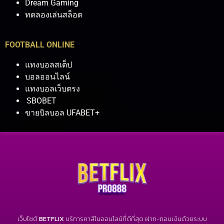
Dream Gaming
ทดลองเล่นสล็อต
FOOTBALL ONLINE
แทงบอลสเต็ป
บอลออนไลน์
แทงบอลเว็บตรง
SBOBET
ขายบิลบอล UFABET+
เว็บไซต์
BETFLIX
บริการคาสิโนออนไลน์ที่ดีที่สุด ฝาก-ถอนเงินด้วยระบบ