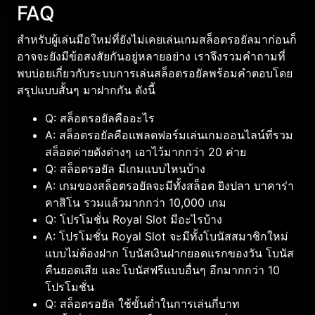
FAQ
สำหรับผู้เล่นมือใหม่ที่ยังไม่เคยเล่นเกมสล็อตรอยัลมาก่อนก็
อาจจะยังมีข้อสงสัยกันอยู่หลายอย่าง เราจึงรวมคำถามที่
พบบ่อยเกี่ยวกับระบบการเล่นสล็อตรอยัลพร้อมคำตอบโดย
สรุปแบบสั้นๆ มาฝากกัน ดังนี้
Q: สล็อตรอยัลคืออะไร
A: สล็อตรอยัลคือแพลตฟอร์มเล่นเกมออนไลน์ที่รวม
สล็อตค่ายดังต่างๆ เอาไว้มากกว่า 20 ค่าย
Q: สล็อตรอยัล มีเกมแบบไหนบ้าง
A: เกมของสล็อตรอยัลจะมีทั้งสล็อต ยิงปลา บาคาร่า
คาสิโน รวมแล้วมากกว่า 10,000 เกม
Q: โปรโมชั่น Royal Slot มีอะไรบ้าง
A: โปรโมชั่น Royal Slot จะมีทั้งโบนัสสมาชิกใหม่
แบบไม่ต้องฝาก โบนัสเงินฝากยอดแรกของวัน โบนัส
คืนยอดเสีย และโบนัสฟรีแบบอื่นๆ อีกมากกว่า 10
โปรโมชั่น
Q: สล็อตรอยัล ใช้ขั้นต่ำในการเล่นกี่บาท