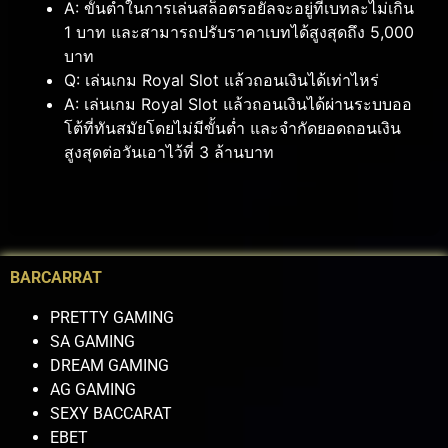
A: ขั้นต่ำในการเล่นสล็อตรอยัลจะอยู่ที่เบทละไม่เกิน
1 บาท และสามารถปรับราคาเบทได้สูงสุดถึง 5,000
บาท
Q: เล่นเกม Royal Slot แล้วถอนเงินได้เท่าไหร่
A: เล่นเกม Royal Slot แล้วถอนเงินได้ผ่านระบบออ
โต้ที่ทันสมัยโดยไม่มีขั้นต่ำ และจำกัดยอดถอนเงิน
สูงสุดต่อวันเอาไว้ที่ 3 ล้านบาท
BARCARRAT
PRETTY GAMING
SA GAMING
DREAM GAMING
AG GAMING
SEXY BACCARAT
EBET