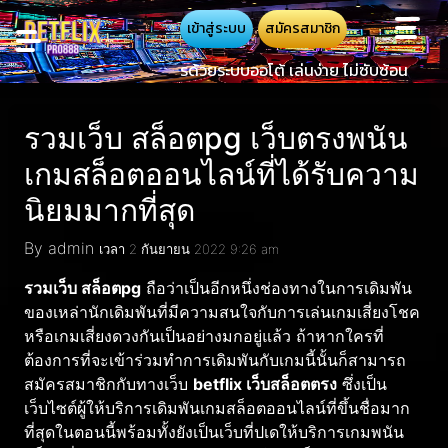
เข้าสู่ระบบ
สมัครสมาชิก
BET
รวมเว็บ สล็อตpg เว็บตรงพนัน
เกมสล็อตออนไลน์ที่ได้รับความ
นิยมมากที่สุด
By admin
เวลา 2 กันยายน 2022 9:26 am
รวมเว็บ สล็อตpg
ถือว่าเป็นอีกหนึ่งช่องทางในการเดิมพัน
ของเหล่านักเดิมพันที่มีความสนใจกับการเล่นเกมเสี่ยงโชค
หรือเกมเสี่ยงดวงกันเป็นอย่างมกอยู่แล้ว ถ้าหากใครที่
ต้องการที่จะเข้าร่วมทำการเดิมพันกับเกมนี้นั้นก็สามารถ
สมัครสมาชิกกับทางเว็บ
betflix เว็บสล็อตตรง
ซึ่งเป็น
เว็บไซต์ผู้ให้บริการเดิมพันเกมสล็อตออนไลน์ที่ขึ้นชื่อมาก
ที่สุดในตอนนี้พร้อมทั้งยังเป็นเว็บที่ปเดให้บริการเกมพนัน