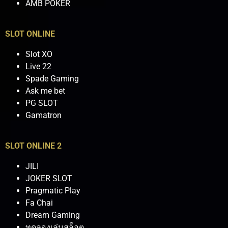
AMB POKER
SLOT ONLINE
Slot XO
Live 22
Spade Gaming
Ask me bet
PG SLOT
Gamatron
SLOT ONLINE 2
JILI
JOKER SLOT
Pragmatic Play
Fa Chai
Dream Gaming
ทดลองเล่นสล็อต