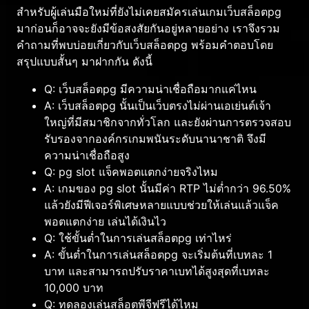
สำหรับผู้เล่นมือใหม่ที่ยังไม่เคยสมัครเล่นเกมเว็บสล็อตpg
มาก่อนก็อาจจะยังมีข้อสงสัยกันอยู่หลายอย่าง เราจึงรวม
คำถามที่พบบ่อยเกี่ยวกับเว็บสล็อตpg พร้อมคำตอบโดย
สรุปแบบสั้นๆ มาฝากกัน ดังนี้
Q: เว็บสล็อตpg มีความน่าเชื่อถือมากแค่ไหน
A: เว็บสล็อตpg นั้นเป็นเว็บตรงไม่ผ่านเอเย่นต์เจ้า
ใหญ่ที่มีสมาชิกจากทั่วโลก และยังผ่านการตรวจสอบ
รับรองจากองค์กรเกมพนันระดับนานาชาติ จึงมี
ความน่าเชื่อถือสูง
Q: pg slot แจ็คพอตแตกง่ายจริงไหม
A: เกมของ pg slot นั้นมีค่า RTP ไม่ต่ำกว่า 96.50%
แล้วยังมีฟีเจอร์พิเศษหลายแบบช่วยให้เล่นแล้วแจ็ค
พอตแตกง่าย เล่นได้เงินไว
Q: ใช้ขั้นต่ำในการเล่นสล็อตpg เท่าไหร่
A: ขั้นต่ำในการเล่นสล็อตpg จะเริ่มต้นที่เบทละ 1
บาท และสามารถปรับราคาเบทได้สูงสุดที่เบทละ
10,000 บาท
Q: ทดลองเล่นสล็อตพีจีฟรีได้ไหม