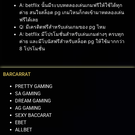
A: betflix นั้นมีระบบทดลองเล่นเกมฟรีให้ใช้ได้ทุก
ค่าย สนใจสล็อต pg เกมไหนก็กดเข้ามาทดลองเล่น
ฟรีได้เลย
Q: มีเครดิตฟรีสำหรับเล่นเกมของ pg ไหม
A: betflix มีโปรโมชั่นสำหรับเล่นเกมต่างๆ ครบทุก
ค่าย และมีโบนัสฟรีสำหรับสล็อต pg ให้ใช้มากกว่า
8 โปรโมชั่น
BARCARRAT
PRETTY GAMING
SA GAMING
DREAM GAMING
AG GAMING
SEXY BACCARAT
EBET
ALLBET