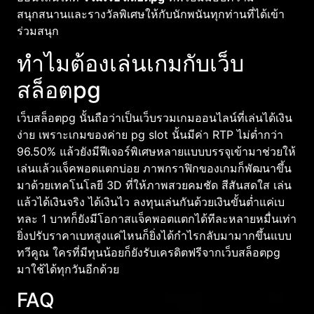
สนุกสนานและรางวัลพิเศษให้กับนักพนันทุกท่านที่ได้เข้า
ร่วมสนุก
ทำไมต้องเล่นเกมกับเว็บ
สล็อตpg
เว็บสล็อตpg นั้นถือว่าเป็นเว็บรวมเกมออนไลน์ที่เล่นได้เงิน
ง่าย เพราะเกมของค่าย pg slot นั้นมีค่า RTP ไม่ต่ำกว่า
96.50% แล้วยังมีฟีเจอร์พิเศษหลายแบบบรรจุเข้ามาช่วยให้
เล่นแล้วแจ็คพอตแตกบ่อย ภาพกราฟิกของเกมก็พัฒนาขึ้น
มาด้วยเทคโนโลยี 3D ที่ให้ภาพสวยคมชัด สีสันสดใส เล่น
แล้วได้เงินจริง ได้เงินไว ลงทุนเล่นกันด้วยเงินขั้นต่ำแค่เบ
ทละ 1 บาทก็ยังมีโอกาสแจ็คพอตแตกได้ทีละหลายหมื่นเท่า
ยิ่งปรับราคาเบทสูงแค่ไหนก็ยิ่งได้กำไรกลับมามากขึ้นแบบ
ทวีคูณ ใครที่มีทุนน้อยก็ยังรับเครดิตฟรีจากเว็บสล็อตpg
มาใช้ได้ทุกวันอีกด้วย
FAQ