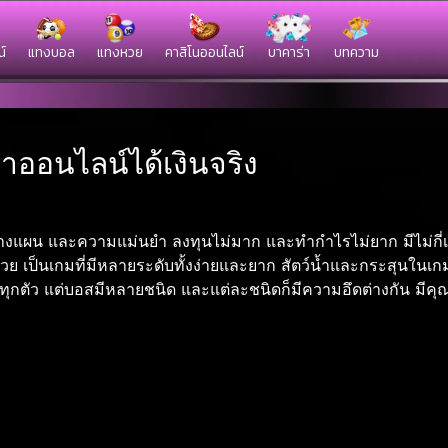
์
แทงบอล
แทงหวย
คาสิโนออนไลน์
บาคาร่า
บทความ
ออนไลน์ได้เงินจริง
รวางแผน และความแม่นยำ ลงทุนไม่มาก และทำกำไรไม่ยาก มีไม่กี่เกมท
้วย เป็นเกมที่มีหลายระดับทั้งง่ายและยาก สัตว์น้ำและกระสุนในเกม
กตัว แต่บอสมีหลายชนิด และแต่ละชนิดก็มีความอึดต่างกัน มีคุณส