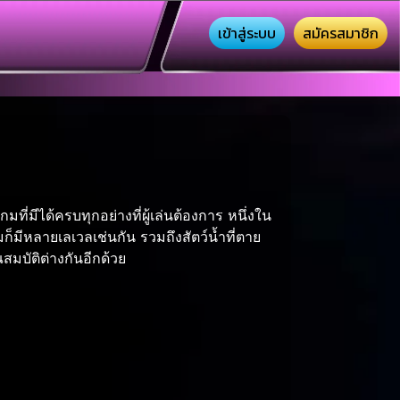
เข้าสู่ระบบ
สมัครสมาชิก
ี่มีได้ครบทุกอย่างที่ผู้เล่นต้องการ หนึ่งใน
ก็มีหลายเลเวลเช่นกัน รวมถึงสัตว์น้ำที่ตาย
มบัติต่างกันอีกด้วย