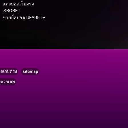
แทงบอลเว็บตรง
SBOBET
ขายบิลบอล UFABET+
อตเว็บตรง
sitemap
อตวอเลท