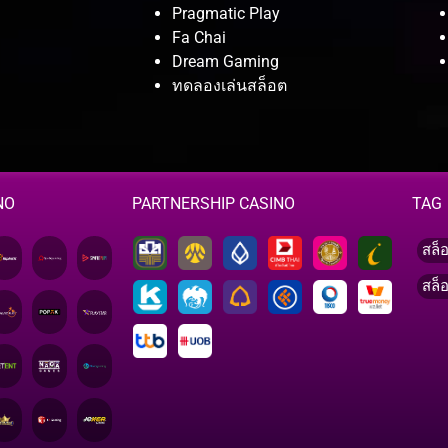
Pragmatic Play
Fa Chai
Dream Gaming
ทดลองเล่นสล็อต
NO
PARTNERSHIP CASINO
TAG
สล็
สล็