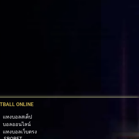
TBALL ONLINE
แทงบอลสเต็ป
บอลออนไลน์
แทงบอลเว็บตรง