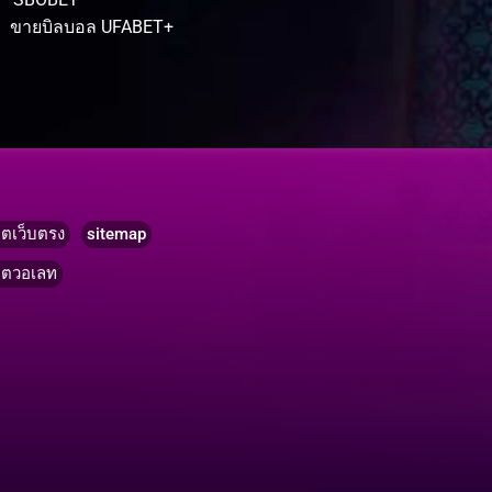
SBOBET
ขายบิลบอล UFABET+
อตเว็บตรง
sitemap
อตวอเลท