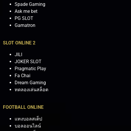
Spade Gaming
Ask me bet
PG SLOT
Gamatron
SLOT ONLINE 2
JILI
JOKER SLOT
Pragmatic Play
Fa Chai
Dream Gaming
ทดลองเล่นสล็อต
FOOTBALL ONLINE
แทงบอลสเต็ป
บอลออนไลน์