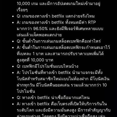
10,000 เกม และมีการอัปเดตเกมใหม่เข้ามาอยู่
เรื่อยๆ
Q: เกมของทางเข้า betflix แตกง่ายจริงไหม
A: เกมของทางเข้า betflix ทั้งหมดมีค่า RTP
มากกว่า 96.50% และยังมีฟีเจอร์พิเศษหลายแบบ
เล่นแล้วแจ็คพอตแตกง่าย
Q: ขั้นต่ำในการเล่นเกมสล็อตเบทฟิกคือเท่าไหร่
A: ขั้นต่ำในการเล่นเกมสล็อตเบทฟิกจะกำหนดเอาไว้
ที่เบทละ 1 บาท และสามารถปรับราคาเบทเพิ่มได้
สูงสุดที่ 10,000 บาท
Q: เบทฟิกมีโปรโมชั่นแบบไหนบ้าง
A: โปรโมชั่นที่ทางเข้า betflix นำมาแจกจะมีทั้ง
โบนัสสำหรับสมาชิกใหม่แบบไม่ต้องฝาก มีโบนัสเงิน
ฝากทุกวัน มีโบนัสคืนยอดเล่น รวมแล้วมากกว่า 10
โปรโมชั่น
Q: ทางเข้า betflix น่าเชื่อถือมากแค่ไหน
A: ทางเข้า betflix คือเว็บตรงที่เปิดให้บริการกันใน
ระดับโลก และยังมีความมั่นคงสูง มีการทำสัญญากับ
ค่ายเกมต่างๆ โดยตรง จึงมีความน่าเชื่อถือสูง เล่น