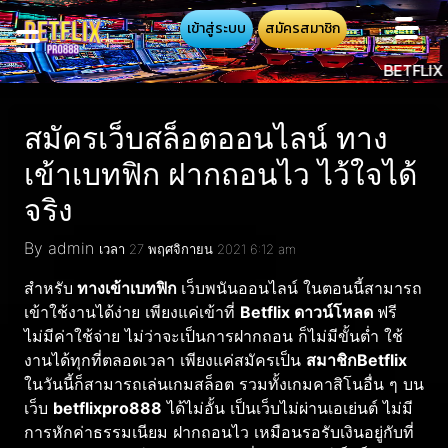
เข้าสู่ระบบ
สมัครสมาชิก
BETFLIX เว็บ สล็
สมัครเว็บสล็อตออนไลน์ ทาง
เข้าเบทฟิก ฝากถอนไว ไว้ใจได้
จริง
By admin
เวลา 27 พฤศจิกายน 2021 6:12 am
สำหรับ
ทางเข้าเบทฟิก
เว็บพนันออนไลน์ ในตอนนี้สามารถ
เข้าใช้งานได้ง่าย เพียงแค่เข้าที่
Betflix ดาวน์โหลด
ฟรี
ไม่มีค่าใช้จ่าย ไม่ว่าจะเป็นการฝากถอน ก็ไม่มีขั้นต่ำ ใช้
งานได้ทุกที่ตลอดเวลา เพียงแค่สมัครเป็น
สมาชิกBetflix
ในวันนี้ก็สามารถเล่นเกมสล็อต รวมทั้งเกมคาสิโนอื่น ๆ บน
เว็บ
betflixpro888
ได้ไม่อั้น เป็นเว็บไม่ผ่านเอเย่นต์ ไม่มี
การหักค่าธรรมเนียม ฝากถอนไว เหมือนรอรับเงินอยู่กับที่