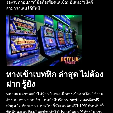
รองรับทุกอุปกรณ์มือถือเพียงแค่เชื่อมอินเทอร์เน็ตก็
สามารถเล่นได้ทันที
ทางเข้าเบทฟิก ล่าสุด ไม่ต้อง
ฝาก รู้ยัง
หลายคนอาจจะยังไม่รู้ว่าในตอนนี้
ทางเข้าเบทฟิก
ใช้งาน
ง่าย สะดวก รวดเร็ว แถมยังมีบริการ
betflix เครดิตฟรี
ล่าสุด
ไม่ต้องฝาก แค่สมัครก็รับเครดิตฟรีไปใช้ได้ทันที ซึ่ง
ข้อดีของเครดิตฟรีจะช่วยทำให้ประหยัดค่าใช้จ่ายในการ