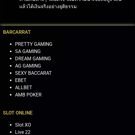
แล้วได้เงินจริงอย่างยุติธรรม
BARCARRAT
PRETTY GAMING
SA GAMING
DREAM GAMING
AG GAMING
SEXY BACCARAT
EBET
ALLBET
AMB POKER
SLOT ONLINE
Slot XO
Live 22