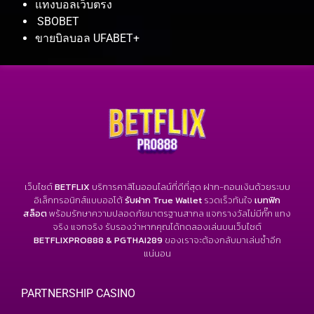
แทงบอลเว็บตรง
SBOBET
ขายบิลบอล UFABET+
เว็บไซต์
BETFLIX
บริการคาสิโนออนไลน์ที่ดีที่สุด ฝาก-ถอนเงินด้วยระบบ
อิเล็กทรอนิกส์แบบออโต้
รับฝาก True Wallet
รวดเร็วทันใจ
เบทฟิก
สล็อต
พร้อมรักษาความปลอดภัยมาตรฐานสากล แจกรางวัลไม่มีกั๊ก แทง
จริง แจกจริง รับรองว่าหากคุณได้ทดลองเล่นบนเว็บไซต์
BETFLIXPRO888 & PGTHAI289
ของเราจะต้องกลับมาเล่นซ้ำอีก
แน่นอน
PARTNERSHIP CASINO